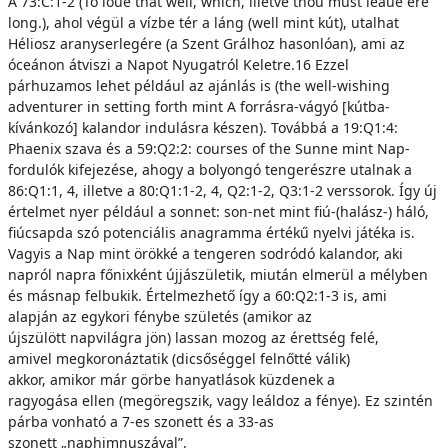
A 73:C:1-2 (To loue that well, which, illetve thou must leaue ere
long.), ahol végül a vízbe tér a láng (well mint kút), utalhat
Héliosz aranyserlegére (a Szent Grálhoz hasonlóan), ami az
óceánon átviszi a Napot Nyugatról Keletre.16 Ezzel
párhuzamos lehet például az ajánlás is (the well-wishing
adventurer in setting forth mint A forrásra-vágyó [kútba-
kívánkozó] kalandor indulásra készen). Továbbá a 19:Q1:4:
Phaenix szava és a 59:Q2:2: courses of the Sunne mint Nap-
fordulók kifejezése, ahogy a bolyongó tengerészre utalnak a
86:Q1:1, 4, illetve a 80:Q1:1-2, 4, Q2:1-2, Q3:1-2 verssorok. Így új
értelmet nyer például a sonnet: son-net mint fiú-(halász-) háló,
fiúcsapda szó potenciális anagramma értékű nyelvi játéka is.
Vagyis a Nap mint örökké a tengeren sodródó kalandor, aki
napról napra főnixként újjászületik, miután elmerül a mélyben
és másnap felbukik. Értelmezhető így a 60:Q2:1-3 is, ami
alapján az egykori fénybe születés (amikor az
újszülött napvilágra jön) lassan mozog az érettség felé,
amivel megkoronáztatik (dicsőséggel felnőtté válik)
akkor, amikor már görbe hanyatlások küzdenek a
ragyogása ellen (megöregszik, vagy leáldoz a fénye). Ez szintén
párba vonható a 7-es szonett és a 33-as
szonett „naphimnuszával”.