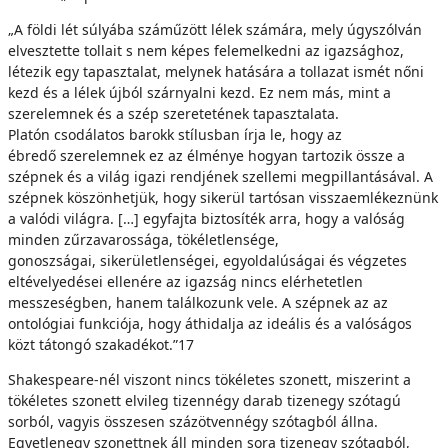
„A földi lét súlyába száműzött lélek számára, mely úgyszólván
elvesztette tollait s nem képes felemelkedni az igazsághoz,
létezik egy tapasztalat, melynek hatására a tollazat ismét nőni
kezd és a lélek újból szárnyalni kezd. Ez nem más, mint a
szerelemnek és a szép szeretetének tapasztalata.
Platón csodálatos barokk stílusban írja le, hogy az
ébredő szerelemnek ez az élménye hogyan tartozik össze a
szépnek és a világ igazi rendjének szellemi megpillantásával. A
szépnek köszönhetjük, hogy sikerül tartósan visszaemlékeznünk
a valódi világra. […] egyfajta biztosíték arra, hogy a valóság
minden zűrzavarossága, tökéletlensége,
gonoszságai, sikerületlenségei, egyoldalúságai és végzetes
eltévelyedései ellenére az igazság nincs elérhetetlen
messzeségben, hanem találkozunk vele. A szépnek az az
ontológiai funkciója, hogy áthidalja az ideális és a valóságos
közt tátongó szakadékot.”17
Shakespeare-nél viszont nincs tökéletes szonett, miszerint a
tökéletes szonett elvileg tizennégy darab tizenegy szótagú
sorból, vagyis összesen százötvennégy szótagból állna.
Egyetlenegy szonettnek áll minden sora tizenegy szótagból,