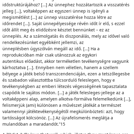
időstruktúrájához? […] Az ünnephez hozzátartozik a visszatérés
jelleg […], voltaképpen az egyszeri ünnep is igényli a
megismétlést […] az ünnep visszatérése hozza létre az
időrendet […]. Saját ünnepélyessége révén időt ír elő, s ezzel
időt állít meg és elidőzésre késztet bennünket – ez az
ünneplés. Az a számolgatás és diszponálás, mely az idővel való
rendelkezésünket egyébként jellemzi, az
ünneplésben úgyszólván megáll az idő. […] Ha a
reprodukcióban már csak utánozzuk az egykori
autentikus előadást, akkor terméketlen tevékenységre vagyunk
kárhoztatva […]. Ennyiben nem véletlen, hanem a szellem
bélyege a játék belső transzcendenciáján, ezen a tetszőlegesbe
és szabadon választottba túlcsorduló feleslegen, hogy e
tevékenységben az emberi létezés végességének tapasztalata
csapódik le sajátos módon. […] a játék felesleges-jellege az a
voltaképpeni alap, amelyen alkotva-formálva felemelkedünk […],
felismerjük (ami) különösen a művészet játékát a természet
valamennyi játéktevékenységétől megkülönbözteti: azt, hogy
tartósságot kölcsönöz. […] Az újrafelismerés meglátja a
mulandóban a maradandót.”15