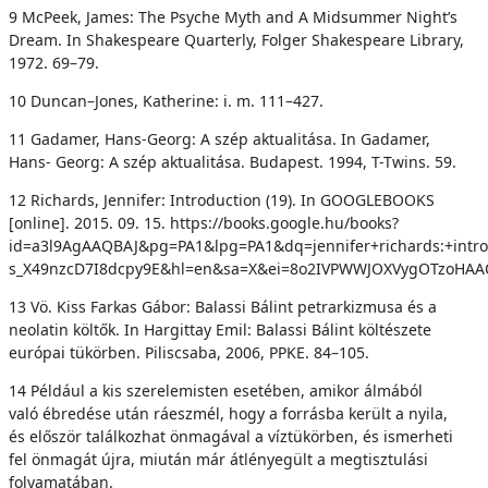
9 McPeek, James: The Psyche Myth and A Midsummer Night’s
Dream. In Shakespeare Quarterly, Folger Shakespeare Library,
1972. 69–79.
10 Duncan–Jones, Katherine: i. m. 111–427.
11 Gadamer, Hans-Georg: A szép aktualitása. In Gadamer,
Hans- Georg: A szép aktualitása. Budapest. 1994, T-Twins. 59.
12 Richards, Jennifer: Introduction (19). In GOOGLEBOOKS
[online]. 2015. 09. 15. https://books.google.hu/books?
id=a3l9AgAAQBAJ&pg=PA1&lpg=PA1&dq=jennifer+richards:+intr
s_X49nzcD7I8dcpy9E&hl=en&sa=X&ei=8o2IVPWWJOXVygOTzoHAA
13 Vö. Kiss Farkas Gábor: Balassi Bálint petrarkizmusa és a
neolatin költők. In Hargittay Emil: Balassi Bálint költészete
európai tükörben. Piliscsaba, 2006, PPKE. 84–105.
14 Például a kis szerelemisten esetében, amikor álmából
való ébredése után ráeszmél, hogy a forrásba került a nyila,
és először találkozhat önmagával a víztükörben, és ismerheti
fel önmagát újra, miután már átlényegült a megtisztulási
folyamatában.