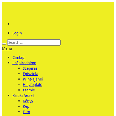
Login
Menu
Címlap
Szépirodalom
Szépírás
Episztola
Print-ajánló
Helyfoglaló
zsemle
Kritika/esszé
Könyv
Kép
Film