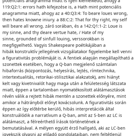
potenciális anagramma miatt is igen kiemelkedő, ahogy a
119:Q2:1: errors hath kifejezése is, a Hath mint potenciális
anagramma miatt, ahogy az a 40:Q3:4: To beare loues wrong,
then hates knowne iniury. a 88:C:2: That for thy right, my self
will beare all wrong. záró sorában, és a 142:Q1:1-2: Loue is
my sinne, and thy deare vertue hate, / Hate of my
sinne, grounded of sinfull louing, verssorokban is
megfigyelhető. Vagyis Shakespeare poétikájában a
hibák konstruktív jellegének vizsgálatakor figyelembe kell venni
a figurativitás problémáját is. A fentiek alapján megállapítható a
szonettek esetében, hogy a Q-ban megjelenő számtalan
hibaforrás (központozás, helyesírás, lejtés, rímtechnika,
intertextualitás, retorikai-stilisztikai alakzatok), ami hiányt
kelt vagy kivetnivalót hagy maga után a felületesség látszata
miatt, éppen a tartalomban nyomatékosított alátámasztások
révén válik a rejtett hibák mentén a szonettek előnyére, mint
amikor a hátrányból előnyt kovácsolunk. A figurativitás során
éppen az így előtérbe kerülő, hibás interpretációk által
konstruálódik a narratívum a Q-ban, amit az S-ben az LC is
alátámaszt, a félreérthető írások történetének a
bemutatásával. A mélyen együtt érző hallgató, aki az LC-ben
igyekszik olvasni az előadó gondolataiban, nem feltétlenül