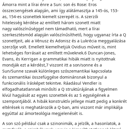
Ámorra mint a lírai énre a Sun: son és Rose: Eros
összecsengések alapján, ami így alátámasztja a 145-ös, 153-
as, 154-es szonettek kiemelt szerepét is. A szerzői
hitelesség kérdése az említett három szonett miatt
nagy valószínűséggel nem támadható, mert a lírai
szerkesztésmód alapján valószínűsíthető, hogy ugyanaz írta a Q
szonettjeit, aki a Vénusz és Adonisz és a Lukrécia meggyalázása
szerzője volt. Emellett kiemelhetjük Ovidius műveit is, mint
lehetséges forrásait az említett műveknek.6 Duncan-Jones,
Evans, és Kerrigan a grammatikai hibák miatt is nyitottnak
mondják ezt a kérdést,7 viszont itt a son/sonne és a
Sun/Sunne szavak különleges szószemantikai kapcsolata
és szemantikai összefüggése dominánsnak bizonyul a
funkcionális írásképet tekintve. Ráadásul Vendler is
elfogadhatatlannak minősíti a Q struktúrájának a figyelmen
kívül hagyását az egyes szonettek és az S egységének a
szempontjából. A hibák konstruktív jellege miatt pedig a konkrét
eltérések is meghatározók a Q-ban, ami viszont már implikálja
egyúttal az ámorteológia megjelenését is.
A son szó például csak a szinonimák, a jelzők, a hasonlatok, a