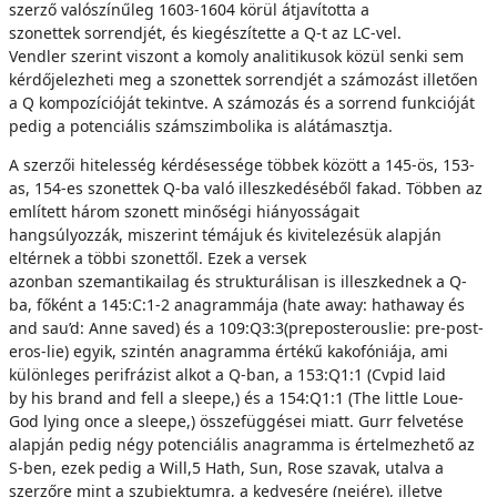
szerző valószínűleg 1603-1604 körül átjavította a
szonettek sorrendjét, és kiegészítette a Q-t az LC-vel.
Vendler szerint viszont a komoly analitikusok közül senki sem
kérdőjelezheti meg a szonettek sorrendjét a számozást illetően
a Q kompozícióját tekintve. A számozás és a sorrend funkcióját
pedig a potenciális számszimbolika is alátámasztja.
A szerzői hitelesség kérdésessége többek között a 145-ös, 153-
as, 154-es szonettek Q-ba való illeszkedéséből fakad. Többen az
említett három szonett minőségi hiányosságait
hangsúlyozzák, miszerint témájuk és kivitelezésük alapján
eltérnek a többi szonettől. Ezek a versek
azonban szemantikailag és strukturálisan is illeszkednek a Q-
ba, főként a 145:C:1-2 anagrammája (hate away: hathaway és
and sau’d: Anne saved) és a 109:Q3:3(preposterouslie: pre-post-
eros-lie) egyik, szintén anagramma értékű kakofóniája, ami
különleges perifrázist alkot a Q-ban, a 153:Q1:1 (Cvpid laid
by his brand and fell a sleepe,) és a 154:Q1:1 (The little Loue-
God lying once a sleepe,) összefüggései miatt. Gurr felvetése
alapján pedig négy potenciális anagramma is értelmezhető az
S-ben, ezek pedig a Will,5 Hath, Sun, Rose szavak, utalva a
szerzőre mint a szubjektumra, a kedvesére (nejére), illetve