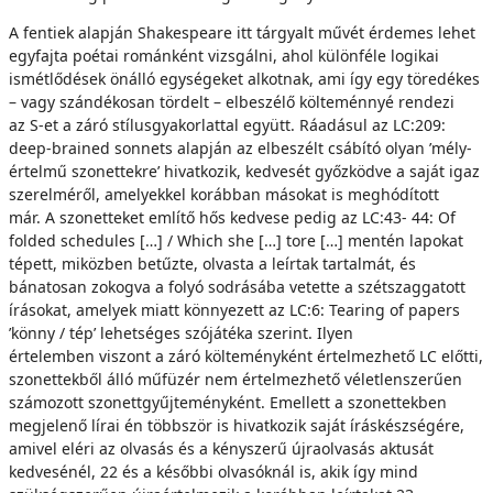
A fentiek alapján Shakespeare itt tárgyalt művét érdemes lehet
egyfajta poétai románként vizsgálni, ahol különféle logikai
ismétlődések önálló egységeket alkotnak, ami így egy töredékes
– vagy szándékosan tördelt – elbeszélő költeménnyé rendezi
az S-et a záró stílusgyakorlattal együtt. Ráadásul az LC:209:
deep-brained sonnets alapján az elbeszélt csábító olyan ’mély-
értelmű szonettekre’ hivatkozik, kedvesét győzködve a saját igaz
szerelméről, amelyekkel korábban másokat is meghódított
már. A szonetteket említő hős kedvese pedig az LC:43- 44: Of
folded schedules […] / Which she […] tore […] mentén lapokat
tépett, miközben betűzte, olvasta a leírtak tartalmát, és
bánatosan zokogva a folyó sodrásába vetette a szétszaggatott
írásokat, amelyek miatt könnyezett az LC:6: Tearing of papers
’könny / tép’ lehetséges szójátéka szerint. Ilyen
értelemben viszont a záró költeményként értelmezhető LC előtti,
szonettekből álló műfüzér nem értelmezhető véletlenszerűen
számozott szonettgyűjteményként. Emellett a szonettekben
megjelenő lírai én többször is hivatkozik saját íráskészségére,
amivel eléri az olvasás és a kényszerű újraolvasás aktusát
kedvesénél, 22 és a későbbi olvasóknál is, akik így mind