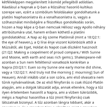
kétféleképpen megjelenített írásmód jellegéből adódóan.
Ráadásul a Napnak a Q-ban a Rózsához hasonló kultikus
szerepe van, ezért a szimbólum feloldásakor gondolhatunk a
platóni Naphasonlatra és a vonalhasonlatra is, vagyis a
szóhasználat minőségére a filozofikus gondolkodás során,
hiszen a Nap képe a Q-ban nemcsak Héliosz vagy Apollo néhány
attribútumára utal, hanem erősen köthető a platóni
gondolatokhoz. A Nap az ég szeme Platónnál (mint a 18:Q2:1:
the eye of heaven,), a Q lírai énje viszont különbözik attól a
Múzsától, aki Eget, Holdat és Napot csak díszként hasznosít
(21:Q2: Making a coopelment of proud compare,/ With Sunne
and Moone, with earth and seas rich gems:). Shakespeare-nél
azonban a Sun nem feltétlenül vonatkozik konkrétan a
Napra (33:Q3:1: Euen so my Sunne one early morne did shine,
vagy a 132:Q2:1: And truly not the morning [: mourning] Sun of
Heauen). Annál inkább utal a son szóra, ami első olvasatra nem
tűnik nyilvánvalónak. De az első fényforrás is csak illúzió Platón
alapján, ami a dolgok látszatát adja, annak ellenére, hogy a tűz
ilyen értelemben hasonlít a Napra, ami a vízben tükröződik,
mégis a Naphoz hasonlítva a tűz (mint fényforrás) csak
látszatnak bizonyul. A tűz azonban lángra lobbant, akár a