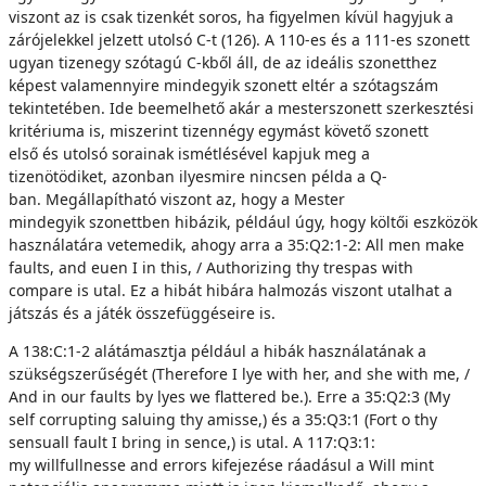
viszont az is csak tizenkét soros, ha figyelmen kívül hagyjuk a
zárójelekkel jelzett utolsó C-t (126). A 110-es és a 111-es szonett
ugyan tizenegy szótagú C-kből áll, de az ideális szonetthez
képest valamennyire mindegyik szonett eltér a szótagszám
tekintetében. Ide beemelhető akár a mesterszonett szerkesztési
kritériuma is, miszerint tizennégy egymást követő szonett
első és utolsó sorainak ismétlésével kapjuk meg a
tizenötödiket, azonban ilyesmire nincsen példa a Q-
ban. Megállapítható viszont az, hogy a Mester
mindegyik szonettben hibázik, például úgy, hogy költői eszközök
használatára vetemedik, ahogy arra a 35:Q2:1-2: All men make
faults, and euen I in this, / Authorizing thy trespas with
compare is utal. Ez a hibát hibára halmozás viszont utalhat a
játszás és a játék összefüggéseire is.
A 138:C:1-2 alátámasztja például a hibák használatának a
szükségszerűségét (Therefore I lye with her, and she with me, /
And in our faults by lyes we flattered be.). Erre a 35:Q2:3 (My
self corrupting saluing thy amisse,) és a 35:Q3:1 (Fort o thy
sensuall fault I bring in sence,) is utal. A 117:Q3:1:
my willfullnesse and errors kifejezése ráadásul a Will mint