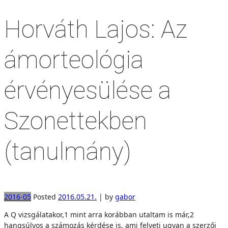
Horváth Lajos: Az
ámorteológia
érvényesülése a
Szonettekben
(tanulmány)
2016-05
Posted
2016.05.21.
|
by
gabor
A Q vizsgálatakor,1 mint arra korábban utaltam is már,2
hangsúlyos a számozás kérdése is, ami felveti ugyan a szerzői