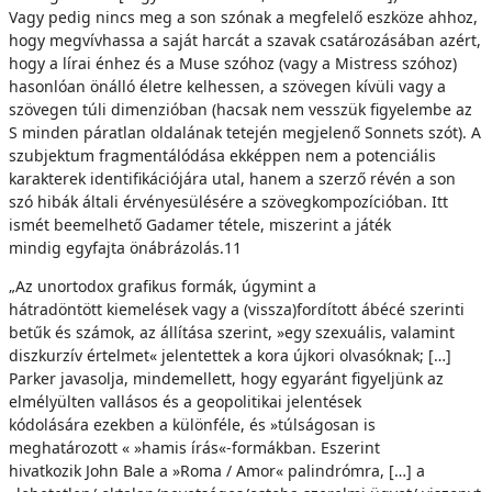
Vagy pedig nincs meg a son szónak a megfelelő eszköze ahhoz,
hogy megvívhassa a saját harcát a szavak csatározásában azért,
hogy a lírai énhez és a Muse szóhoz (vagy a Mistress szóhoz)
hasonlóan önálló életre kelhessen, a szövegen kívüli vagy a
szövegen túli dimenzióban (hacsak nem vesszük figyelembe az
S minden páratlan oldalának tetején megjelenő Sonnets szót). A
szubjektum fragmentálódása ekképpen nem a potenciális
karakterek identifikációjára utal, hanem a szerző révén a son
szó hibák általi érvényesülésére a szövegkompozícióban. Itt
ismét beemelhető Gadamer tétele, miszerint a játék
mindig egyfajta önábrázolás.11
„Az unortodox grafikus formák, úgymint a
hátradöntött kiemelések vagy a (vissza)fordított ábécé szerinti
betűk és számok, az állítása szerint, »egy szexuális, valamint
diszkurzív értelmet« jelentettek a kora újkori olvasóknak; […]
Parker javasolja, mindemellett, hogy egyaránt figyeljünk az
elmélyülten vallásos és a geopolitikai jelentések
kódolására ezekben a különféle, és »túlságosan is
meghatározott « »hamis írás«-formákban. Eszerint
hivatkozik John Bale a »Roma / Amor« palindrómra, […] a