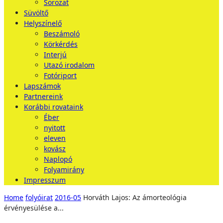
Sorozat
Süvöltő
Helyszínelő
Beszámoló
Körkérdés
Interjú
Utazó irodalom
Fotóriport
Lapszámok
Partnereink
Korábbi rovataink
Éber
nyitott
eleven
kovász
Naplopó
Folyamirány
Impresszum
Home
folyóirat
2016-05
Horváth Lajos: Az ámorteológia
érvényesülése a...