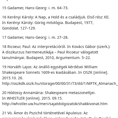
15 Gadamer, Hans-Georg: i. m. 64–73.
16 Kerényi Károly: A Nap, a Hold és a családjuk. Első rész XII.
In Kerényi Károly: Görög mitológia. Budapest, 1977,
Gondolat. 127–129.
17 Gadamer, Hans-Georg: i. m. 27–28.
18 Ricoeur, Paul: Az interpretációról. In Kovács Gábor (szerk.):
A diszkurzus hermeneutikája – Paul Ricoeur válogatott
tanulmányai. Budapest, 2010, Argumentum. 5–22.
19 Horváth Lajos: Az önálló egységek kérdései William
Shakespeare Sonnets 1609-es kiadásában. In OSZK [online].
2015.10. 26.
http://oszkdk.oszk.hu/storage/00/00/31/73/dd/1/MFTK_Almanach_
20 Hódossy Annamária: Shakespeare metaszonettjei.
In WHISTLER [online]. 2015. 09.15.
http://whistler.uw.hu/meri/sajatdolgozatok/shakkivonat.htm
21 Vö. Ámor és Psziché történetével Apuleius: Az