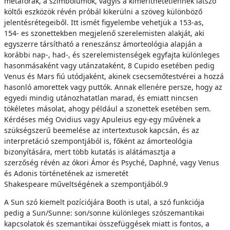
metaforák, a szimbólumok, vagyis a kimeríthetetlennek látszó
költői eszközök révén próbál kikerülni a szöveg különböző
jelentésrétegeiből. Itt ismét figyelembe vehetjük a 153-as,
154- es szonettekben megjelenő szerelemisten alakját, aki
egyszerre társítható a reneszánsz ámorteológia alapján a
korábbi nap-, had-, és szerelemistenségek egyfajta különleges
hasonmásaként vagy utánzataként, 8 Cupido esetében pedig
Venus és Mars fiú utódjaként, akinek csecsemőtestvérei a hozzá
hasonló amorettek vagy puttók. Annak ellenére persze, hogy az
egyedi mindig utánozhatatlan marad, és emiatt nincsen
tökéletes másolat, ahogy például a szonettek esetében sem.
Kérdéses még Ovidius vagy Apuleius egy-egy művének a
szükségszerű beemelése az intertextusok kapcsán, és az
interpretáció szempontjából is, főként az ámorteológia
bizonyítására, mert több kutatás is alátámasztja a
szerzőség révén az ókori Ámor és Psyché, Daphné, vagy Venus
és Adonis történetének az ismeretét
Shakespeare műveltségének a szempontjából.9
A Sun szó kiemelt pozíciójára Booth is utal, a szó funkciója
pedig a Sun/Sunne: son/sonne különleges szószemantikai
kapcsolatok és szemantikai összefüggések miatt is fontos, a