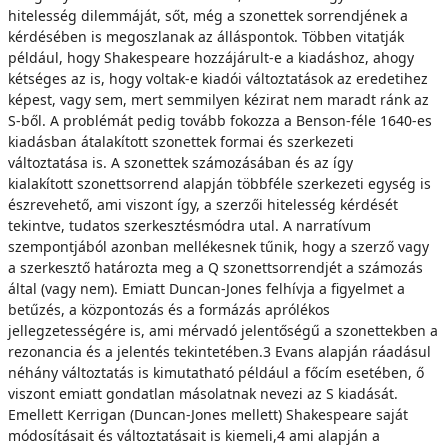
hitelesség dilemmáját, sőt, még a szonettek sorrendjének a
kérdésében is megoszlanak az álláspontok. Többen vitatják
például, hogy Shakespeare hozzájárult-e a kiadáshoz, ahogy
kétséges az is, hogy voltak-e kiadói változtatások az eredetihez
képest, vagy sem, mert semmilyen kézirat nem maradt ránk az
S-ből. A problémát pedig tovább fokozza a Benson-féle 1640-es
kiadásban átalakított szonettek formai és szerkezeti
változtatása is. A szonettek számozásában és az így
kialakított szonettsorrend alapján többféle szerkezeti egység is
észrevehető, ami viszont így, a szerzői hitelesség kérdését
tekintve, tudatos szerkesztésmódra utal. A narratívum
szempontjából azonban mellékesnek tűnik, hogy a szerző vagy
a szerkesztő határozta meg a Q szonettsorrendjét a számozás
által (vagy nem). Emiatt Duncan-Jones felhívja a figyelmet a
betűzés, a központozás és a formázás aprólékos
jellegzetességére is, ami mérvadó jelentőségű a szonettekben a
rezonancia és a jelentés tekintetében.3 Evans alapján ráadásul
néhány változtatás is kimutatható például a főcím esetében, ő
viszont emiatt gondatlan másolatnak nevezi az S kiadását.
Emellett Kerrigan (Duncan-Jones mellett) Shakespeare saját
módosításait és változtatásait is kiemeli,4 ami alapján a