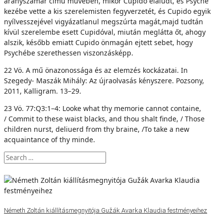
aranyszamár című művében, mikor Cupido elaludt, és Psyché
kezébe vette a kis szerelemisten fegyverzetét, és Cupido egyik
nyílvesszejével vigyázatlanul megszúrta magát,majd tudtán
kívül szerelembe esett Cupidóval, miután meglátta őt, ahogy
alszik, később emiatt Cupido önmagán ejtett sebet, hogy
Psychébe szerethessen viszonzásképp.
22 Vö. A mű önazonossága és az elemzés kockázatai. In
Szegedy- Maszák Mihály: Az újraolvasás kényszere. Pozsony,
2011, Kalligram. 13–29.
23 Vö. 77:Q3:1–4: Looke what thy memorie cannot containe,
/ Commit to these waist blacks, and thou shalt finde, / Those
children nurst, deliuerd from thy braine, /To take a new
acquaintance of thy minde.
Németh Zoltán kiállításmegnyitója Gužák Avarka Klaudia festményeihez