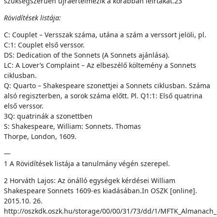
szükségszerűen újraértelmezik a korábban leírtakat.23
Rövidítések listája:
C: Couplet – Versszak száma, utána a szám a verssort jelöli, pl.
C:1: Couplet első verssor.
DS: Dedication of the Sonnets (A Sonnets ajánlása).
LC: A Lover’s Complaint – Az elbeszélő költemény a Sonnets
ciklusban.
Q: Quarto – Shakespeare szonettjei a Sonnets ciklusban. Száma
alsó regiszterben, a sorok száma előtt. Pl. Q1:1: Első quatrina
első verssor.
3Q: quatrinák a szonettben
S: Shakespeare, William: Sonnets. Thomas
Thorpe, London, 1609.
—
1 A Rövidítések listája a tanulmány végén szerepel.
2 Horváth Lajos: Az önálló egységek kérdései William
Shakespeare Sonnets 1609-es kiadásában.In OSZK [online].
2015.10. 26.
http://oszkdk.oszk.hu/storage/00/00/31/73/dd/1/MFTK_Almanach_