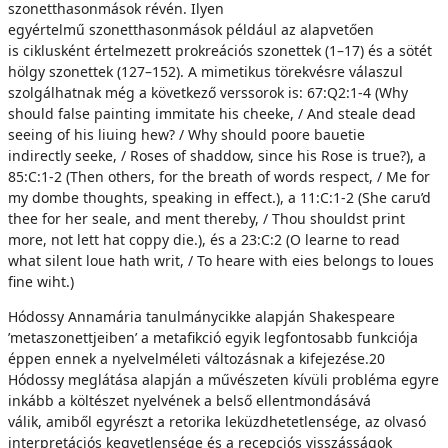
szonetthasonmások révén. Ilyen
egyértelmű szonetthasonmások például az alapvetően
is ciklusként értelmezett prokreációs szonettek (1–17) és a sötét
hölgy szonettek (127–152). A mimetikus törekvésre válaszul
szolgálhatnak még a következő verssorok is: 67:Q2:1-4 (Why
should false painting immitate his cheeke, / And steale dead
seeing of his liuing hew? / Why should poore bauetie
indirectly seeke, / Roses of shaddow, since his Rose is true?), a
85:C:1-2 (Then others, for the breath of words respect, / Me for
my dombe thoughts, speaking in effect.), a 11:C:1-2 (She caru’d
thee for her seale, and ment thereby, / Thou shouldst print
more, not lett hat coppy die.), és a 23:C:2 (O learne to read
what silent loue hath writ, / To heare with eies belongs to loues
fine wiht.)
Hódossy Annamária tanulmánycikke alapján Shakespeare
’metaszonettjeiben’ a metafikció egyik legfontosabb funkciója
éppen ennek a nyelvelméleti változásnak a kifejezése.20
Hódossy meglátása alapján a művészeten kívüli probléma egyre
inkább a költészet nyelvének a belső ellentmondásává
válik, amiből egyrészt a retorika leküzdhetetlensége, az olvasó
interpretációs kegyetlensége és a recepciós visszásságok