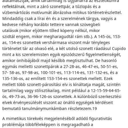
alátámasztják, amik tartalmilag is ugyanarra az esztétikumra
reflektálnak, mint a záró szonettpár, a tűzlopás és a
vízbemártózás motívumát ábrázolva mitikus történetrészlettel.
Mindaddig csak a lírai én és a szerelmének tárgya, vagyis a
kedvese néhány korábbi tetteire vannak szövegbeli
utalások (mikor eljöttem tőled köpeny nélkül, mikor
szidtál engem, mikor megharagudtál rám stb.). A 145-ös, 153-
as, 154-es szonettek vershármasa viszont már tényleges
történetet tár az olvasó elé, a két utolsó szonett ráadásul Cupido
mint a kis szerelemisten egyik epizódszerű figyelmetlenségét,
amikor önhibájából majd később megtisztulhat. De hasonló
egymás melletti szonettpárok a 27-28-as, 46-47-es, 50-51-es,
57- 58-as, 97-98-as, 100-101-es, 113-114-es, 131-132-es, és a
135-136-os, az említett 153-154-es szonettek mellett. Ezek
mellett több szonett-párosítási elv is kínáltatja magát, szintén
tartalmilag vagy stilisztikailag, mint például a 12-15-59-64-65-
ös, 49-73-as, 36-96-126-os szonettek. A különböző szerkesztési
elvek érvényesülését viszont az önálló egységek kérdéseit
bemutató tanulmánymunkámban részletezem.19
A mimetikus törekvés megjelenéséből adódó figurativitás
problémája többféleképpen is megragadható a