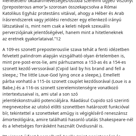
»lehetetlen/ oktalan/nevetséges/ostoba szerelmi ügyet/ viszonyt
(’preposterous amor’)« szorosan összekapcsolva a Római
Katolikus Egyház protestáns vitáival, ahogy a Héber és Arab
írásrendszerek vagy jelölési rendszer egy ellenkező irányú
látszatával is, mint nem csak a keleti népek szexuális
perverziójának jelentőségével, hanem mint a hitetleneknek
az eretnek gyakorlataival.”12
A 109-es szonett preposterouslie szava tehát a fenti idézetben
felvetett palindrom alapján vizsgálható olyan értelemben is,
mint pre-post-eros-lie, ami párhuzamos a 153-as és a 154-es
szonett kezdő verssorával (Cvpid laid by his brand and fell a
sleepe,; The little Loue-God lying once a sleepe,). Emellett
párba vonható a 115-ös szonett couplet kezdősorával (Loue is a
Babe,) és a 116-os szonett szerelemistenségre vonatkozó
intertextusaival is, ami utal a son szó
jelentéskonstruáló potenciáljára. Ráadásul Cupido szó szerinti
megnevezése az utolsó előtti szonettben határozott funkcióval
bír, tekintettel a szonetteket amúgy is végigkísérő reneszánsz
ámorteológiára, amire található hasonló utalás Shakespeare-nél
és a lehetséges forrásként használt Ovidiusnál is.