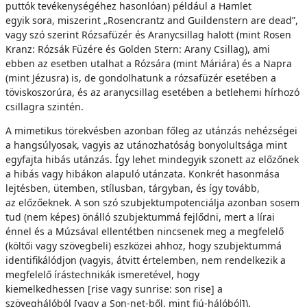
puttók tevékenységéhez hasonlóan) például a Hamlet
egyik sora, miszerint „Rosencrantz and Guildenstern are dead”,
vagy szó szerint Rózsafüzér és Aranycsillag halott (mint Rosen
Kranz: Rózsák Füzére és Golden Stern: Arany Csillag), ami
ebben az esetben utalhat a Rózsára (mint Máriára) és a Napra
(mint Jézusra) is, de gondolhatunk a rózsafüzér esetében a
töviskoszorúra, és az aranycsillag esetében a betlehemi hírhozó
csillagra szintén.
A mimetikus törekvésben azonban főleg az utánzás nehézségei
a hangsúlyosak, vagyis az utánozhatóság bonyolultsága mint
egyfajta hibás utánzás. Így lehet mindegyik szonett az előzőnek
a hibás vagy hibákon alapuló utánzata. Konkrét hasonmása
lejtésben, ütemben, stílusban, tárgyban, és így tovább,
az előzőeknek. A son szó szubjektumpotenciálja azonban sosem
tud (nem képes) önálló szubjektummá fejlődni, mert a lírai
énnel és a Múzsával ellentétben nincsenek meg a megfelelő
(költői vagy szövegbeli) eszközei ahhoz, hogy szubjektummá
identifikálódjon (vagyis, átvitt értelemben, nem rendelkezik a
megfelelő írástechnikák ismeretével, hogy
kiemelkedhessen [rise vagy sunrise: son rise] a
szöveghálóból [vagy a Son-net-ből, mint fiú-hálóból]).