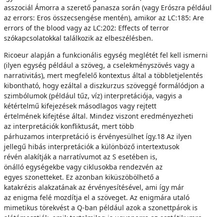
asszociál Ámorra a szerető panasza során (vagy Erószra például
az errors: Eros összecsengése mentén), amikor az LC:185: Are
errors of the blood vagy az LC:202: Effects of terror
szókapcsolatokkal találkozik az elbeszélésben.
Ricoeur alapján a funkcionális egység meglétét fel kell ismerni
(ilyen egység például a szöveg, a cselekményszövés vagy a
narrativitás), mert megfelelő kontextus által a többletjelentés
kibontható, hogy ezáltal a diszkurzus szöveggé formálódjon a
szimbólumok (például tűz, víz) interpretációja, vagyis a
kétértelmű kifejezések másodlagos vagy rejtett
értelmének kifejtése által. Mindez viszont eredményezheti
az interpretációk konfliktusát, mert több
párhuzamos interpretáció is érvényesülhet így.18 Az ilyen
jellegű hibás interpretációk a különböző intertextusok
révén alakítják a narratívumot az S esetében is,
önálló egységekbe vagy ciklusokba rendezvén az
egyes szonetteket. Ez azonban kiküszöbölhető a
katakrézis alakzatának az érvényesítésével, ami így már
az enigma felé mozdítja el a szöveget. Az enigmára utaló
mimetikus törekvést a Q-ban például azok a szonettpárok is