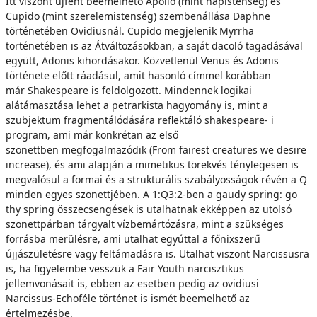
Itt viszont újfent beemelhető Apollo (mint napistenség) és
Cupido (mint szerelemistenség) szembenállása Daphne
történetében Ovidiusnál. Cupido megjelenik Myrrha
történetében is az Átváltozásokban, a saját dacoló tagadásával
együtt, Adonis kihordásakor. Közvetlenül Venus és Adonis
története előtt ráadásul, amit hasonló címmel korábban
már Shakespeare is feldolgozott. Mindennek logikai
alátámasztása lehet a petrarkista hagyomány is, mint a
szubjektum fragmentálódására reflektáló shakespeare- i
program, ami már konkrétan az első
szonettben megfogalmazódik (From fairest creatures we desire
increase), és ami alapján a mimetikus törekvés ténylegesen is
megvalósul a formai és a strukturális szabályosságok révén a Q
minden egyes szonettjében. A 1:Q3:2-ben a gaudy spring: go
thy spring összecsengések is utalhatnak ekképpen az utolsó
szonettpárban tárgyalt vízbemártózásra, mint a szükséges
forrásba merülésre, ami utalhat egyúttal a főnixszerű
újjászületésre vagy feltámadásra is. Utalhat viszont Narcissusra
is, ha figyelembe vesszük a Fair Youth narcisztikus
jellemvonásait is, ebben az esetben pedig az ovidiusi
Narcissus-Echoféle történet is ismét beemelhető az
értelmezésbe.