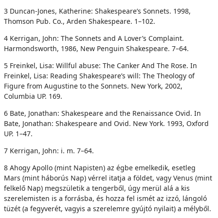
3 Duncan-Jones, Katherine: Shakespeare’s Sonnets. 1998,
Thomson Pub. Co., Arden Shakespeare. 1–102.
4 Kerrigan, John: The Sonnets and A Lover’s Complaint.
Harmondsworth, 1986, New Penguin Shakespeare. 7–64.
5 Freinkel, Lisa: Willful abuse: The Canker And The Rose. In
Freinkel, Lisa: Reading Shakespeare’s will: The Theology of
Figure from Augustine to the Sonnets. New York, 2002,
Columbia UP. 169.
6 Bate, Jonathan: Shakespeare and the Renaissance Ovid. In
Bate, Jonathan: Shakespeare and Ovid. New York. 1993, Oxford
UP. 1–47.
7 Kerrigan, John: i. m. 7–64.
8 Ahogy Apollo (mint Napisten) az égbe emelkedik, esetleg
Mars (mint háborús Nap) vérrel itatja a földet, vagy Venus (mint
felkelő Nap) megszületik a tengerből, úgy merül alá a kis
szerelemisten is a forrásba, és hozza fel ismét az izzó, lángoló
tüzét (a fegyverét, vagyis a szerelemre gyújtó nyilait) a mélyből.