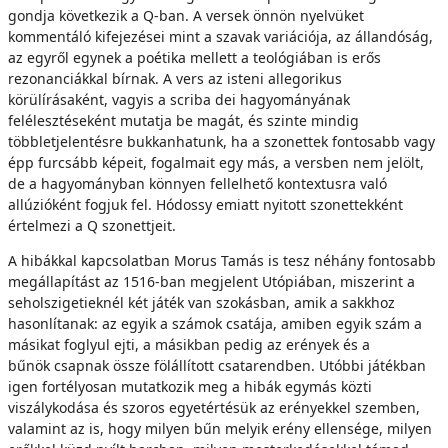
gondja következik a Q-ban. A versek önnön nyelvüket
kommentáló kifejezései mint a szavak variációja, az állandóság,
az egyről egynek a poétika mellett a teológiában is erős
rezonanciákkal bírnak. A vers az isteni allegorikus
körülírásaként, vagyis a scriba dei hagyományának
felélesztéseként mutatja be magát, és szinte mindig
többletjelentésre bukkanhatunk, ha a szonettek fontosabb vagy
épp furcsább képeit, fogalmait egy más, a versben nem jelölt,
de a hagyományban könnyen fellelhető kontextusra való
allúzióként fogjuk fel. Hódossy emiatt nyitott szonettekként
értelmezi a Q szonettjeit.
A hibákkal kapcsolatban Morus Tamás is tesz néhány fontosabb
megállapítást az 1516-ban megjelent Utópiában, miszerint a
seholszigetieknél két játék van szokásban, amik a sakkhoz
hasonlítanak: az egyik a számok csatája, amiben egyik szám a
másikat foglyul ejti, a másikban pedig az erények és a
bűnök csapnak össze fölállított csatarendben. Utóbbi játékban
igen fortélyosan mutatkozik meg a hibák egymás közti
viszálykodása és szoros egyetértésük az erényekkel szemben,
valamint az is, hogy milyen bűn melyik erény ellensége, milyen