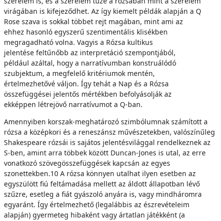
szerelem is, és a szerelem tüze a rózsában mint a szerelem
virágában is kifejeződhet. Az így kiemelt példák alapján a Q
Rose szava is sokkal többet rejt magában, mint ami az
ehhez hasonló egyszerű szentimentális klisékben
megragadható volna. Vagyis a Rózsa kultikus
jelentése feltűnőbb az interpretáció szempontjából,
például azáltal, hogy a narratívumban konstruálódó
szubjektum, a megfelelő kritériumok mentén,
értelmezhetővé váljon. Így tehát a Nap és a Rózsa
összefüggései jelentős mértékben befolyásolják az
ekképpen létrejövő narratívumot a Q-ban.
Amennyiben korszak-meghatározó szimbólumnak számított a
rózsa a középkori és a reneszánsz művészetekben, valószínűleg
Shakespeare rózsái is sajátos jelentésvilággal rendelkeznek az
S-ben, amint arra többek között Duncan-Jones is utal, az erre
vonatkozó szövegösszefüggések kapcsán az egyes
szonettekben.10 A rózsa könnyen utalhat ilyen esetben az
egyszülött fiú feltámadása mellett az áldott állapotban lévő
szűzre, esetleg a fiát gyászoló anyára is, vagy mindháromra
egyaránt. Így értelmezhető (legalábbis az észrevételeim
alapján) gyermeteg hibaként vagy ártatlan játékként (a