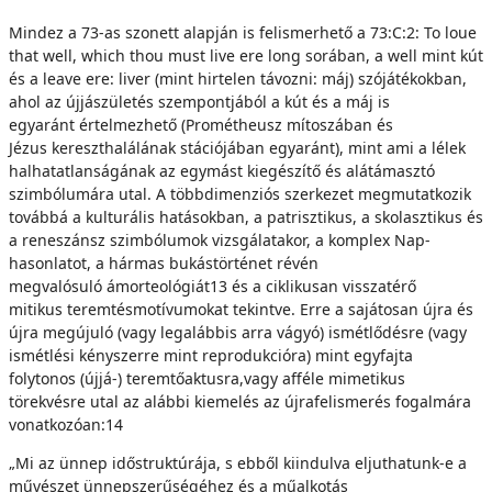
Mindez a 73-as szonett alapján is felismerhető a 73:C:2: To loue
that well, which thou must live ere long sorában, a well mint kút
és a leave ere: liver (mint hirtelen távozni: máj) szójátékokban,
ahol az újjászületés szempontjából a kút és a máj is
egyaránt értelmezhető (Prométheusz mítoszában és
Jézus kereszthalálának stációjában egyaránt), mint ami a lélek
halhatatlanságának az egymást kiegészítő és alátámasztó
szimbólumára utal. A többdimenziós szerkezet megmutatkozik
továbbá a kulturális hatásokban, a patrisztikus, a skolasztikus és
a reneszánsz szimbólumok vizsgálatakor, a komplex Nap-
hasonlatot, a hármas bukástörténet révén
megvalósuló ámorteológiát13 és a ciklikusan visszatérő
mitikus teremtésmotívumokat tekintve. Erre a sajátosan újra és
újra megújuló (vagy legalábbis arra vágyó) ismétlődésre (vagy
ismétlési kényszerre mint reprodukcióra) mint egyfajta
folytonos (újjá-) teremtőaktusra,vagy afféle mimetikus
törekvésre utal az alábbi kiemelés az újrafelismerés fogalmára
vonatkozóan:14
„Mi az ünnep időstruktúrája, s ebből kiindulva eljuthatunk-e a
művészet ünnepszerűségéhez és a műalkotás