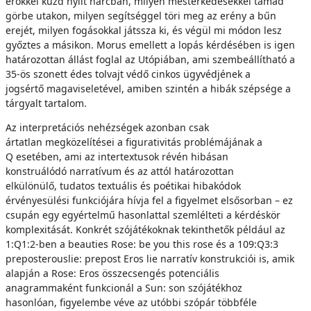
erőkkel küzd nyílt harcban, milyen mesterkedésekkel támad
görbe utakon, milyen segítséggel töri meg az erény a bűn
erejét, milyen fogásokkal játssza ki, és végül mi módon lesz
győztes a másikon. Morus emellett a lopás kérdésében is igen
határozottan állást foglal az Utópiában, ami szembeállítható a
35-ös szonett édes tolvajt védő cinkos ügyvédjének a
jogsértő magaviseletével, amiben szintén a hibák szépsége a
tárgyalt tartalom.
Az interpretációs nehézségek azonban csak
ártatlan megközelítései a figurativitás problémájának a
Q esetében, ami az intertextusok révén hibásan
konstruálódó narratívum és az attól határozottan
elkülönülő, tudatos textuális és poétikai hibakódok
érvényesülési funkciójára hívja fel a figyelmet elsősorban – ez
csupán egy egyértelmű hasonlattal szemlélteti a kérdéskör
komplexitását. Konkrét szójátékoknak tekinthetők például az
1:Q1:2-ben a beauties Rose: be you this rose és a 109:Q3:3
preposterouslie: prepost Eros lie narratív konstrukciói is, amik
alapján a Rose: Eros összecsengés potenciális
anagrammaként funkcionál a Sun: son szójátékhoz
hasonlóan, figyelembe véve az utóbbi szópár többféle