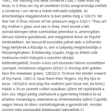
109:C: For nothing this wide Universe I call, / Save thou my
Rose, in it thou art my all esetében Erósz anagrammája mellett
a Universe / uni verse a másik mérvadó szójáték. Az
ámorteológia megjelenésére Q-ban példa még a 126:C5: Yet
fear her O thou minion of her pleasure vagy a 3:Q3:1: Thou art
thy mother’s glass and see in thee, mert ennek a két
sornak könnyen lehet szemiotikai jelentése is, amennyiben
Vénusz tükrére gondolunk, ami megjelenik Ámor és Psyché
történetében. De Venusról eszünkbe juthat akár a Kitharión-
hegy kertjének a Rózsája is, ami a Szépség megtestesítője a
Rózsaregényben. Érdekesség csupán, hogy az éltető csók
motívuma miért hiányzik a szerelmi témájú
költeményekből, hiszen a kiss szó összesen három szonettben
szerepel, mindössze négyszer (33:Q1:3: Kissing with golden
face the meadows green, 128:Q2:2: To kisse the tender inward
of thy hand, 128:C:2: Giue them their fingers, my thy lips to
kisse. 143:Q3:4: And play the mothers part kisse me, be kind.).
Habár a 33-as szonett csókol szavában újfent ott rejtőzködik a
bűn szó. Végül pedig utalhatunk a gyermeteg hibákra és az
ártatlan mulatságra, beemelve az értelmezésbe újfent Cupidót,
vagyis Venus és Mars romlottságának a gyümölcsét, mindez
viszont még pontosabb kidolgozást igényelhet.21