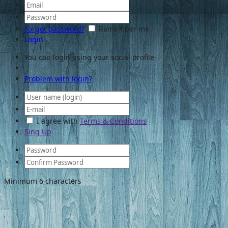
Forgot password?
Remember me
Login
You can login using your social profile
Problem with login?
I agree with
Terms & Conditions
Sing Up
Minimum 6 characters