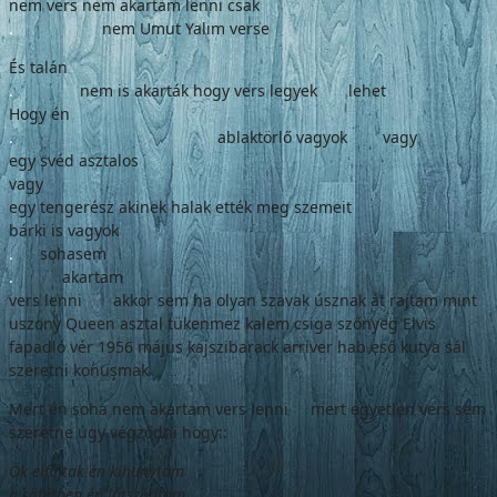
nem vers nem akartam lenni csak
.
nem Umut Yalım verse
És talán
.
nem is akarták hogy vers legyek lehet
Hogy én
.
ablaktörlő vagyok vagy
egy svéd asztalos
vagy
egy tengerész akinek halak ették meg szemeit
bárki is vagyok
.
sohasem
.
akartam
vers lenni akkor sem ha olyan szavak úsznak át rajtam mint
uszony Queen asztal tükenmez kalem csiga szőnyeg Elvis
fapadló vér 1956 május kajszibarack arriver hab eső kutya sál
szeretni konuşmak
Mert én soha nem akartam vers lenni mert egyetlen vers sem
szeretne úgy végződni hogy::
Ők elfújtak én kihunytam
a sötétben én látszódtam