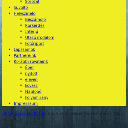
Sorozat
Süvöltő
Helyszínelő
Beszámoló
Körkérdés
Interjú
Utazó irodalom
Fotóriport
Lapszámok
Partnereink
Korábbi rovataink
Éber
nyitott
eleven
kovász
Naplopó
Folyamirány
Impresszum
Home
folyóirat
2019-06
Umut Yalım versei (Terék Anna és Nagy
Hajnal...