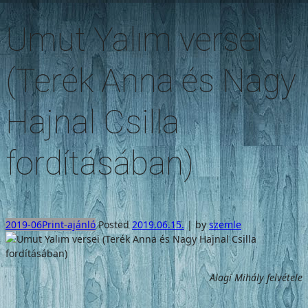
Umut Yalım versei
(Terék Anna és Nagy
Hajnal Csilla
fordításában)
2019-06
Print-ajánló
Posted
2019.06.15.
|
by
szemle
Alagi Mihály felvétele