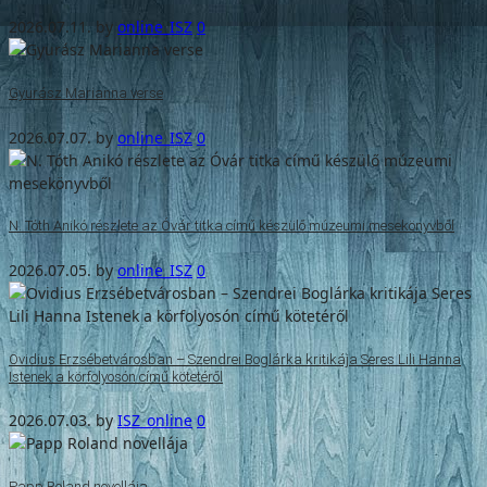
2026.07.11.
by
online_ISZ
0
Gyurász Marianna verse
2026.07.07.
by
online_ISZ
0
N. Tóth Anikó részlete az Óvár titka című készülő múzeumi mesekönyvből
2026.07.05.
by
online_ISZ
0
Ovidius Erzsébetvárosban – Szendrei Boglárka kritikája Seres Lili Hanna
Istenek a körfolyosón című kötetéről
2026.07.03.
by
ISZ_online
0
Papp Roland novellája