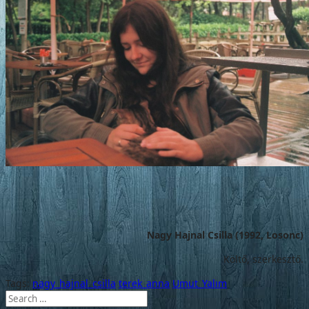
Nagy Hajnal Csilla (1992, Losonc)
Költő, szerkesztő.
Tags:
nagy_hajnal_csilla
terek_anna
Umut_Yalım