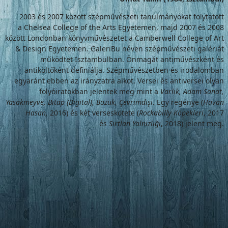
2003 és 2007 között szépművészeti tanulmányokat folytatott
a Chelsea College of the Arts Egyetemen, majd 2007 és 2008
között Londonban könyvművészetet a Camberwell College of Art
& Design Egyetemen. GaleriBu néven szépművészeti galériát
működtet Isztambulban. Önmagát antiművészként és
antiköltőként definiálja. Szépművészetben és irodalomban
egyaránt ebben az irányzatra alkot. Versei és antiversei olyan
folyóiratokban jelentek meg mint a
Varlık, Adam Sanat,
Yasakmeyve, Bitap (Digital), Bozuk, Çevrimdışı
. Egy regénye (
Havan
Hasan,
2016) és két verseskötete (
Rockabilly Köpekleri
, 2017
és
Sırtlan Yalnızlığı
, 2018) jelent meg.