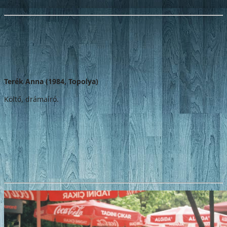
Terék Anna (1984, Topolya)
Költő, drámaíró.