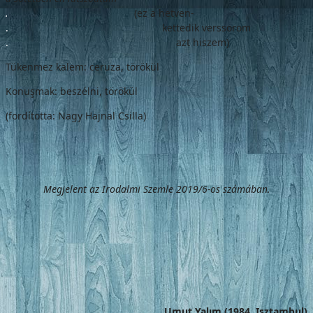
.
(ez a hetven-
.
kettedik verssorom
.
azt hiszem)
Tükenmez kalem: ceruza, törökül
Konuşmak: beszélni, törökül
(fordította: Nagy Hajnal Csilla)
Megjelent az Irodalmi Szemle 2019/6-os számában
.
Umut Yalım (1984, Isztambul)