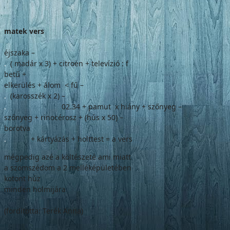
matek vers
éjszaka –
.
( madár x 3) + citroën + televízió : f
betű +
elkerülés + álom < fű –
.
(karosszék x 2) –
.
02.34 + pamut x hiány + szőnyeg –
szőnyeg + rinocérosz + (hús x 50) –
borotva
.
+ kártyázás + holttest = a vers
mégpedig azé a költészeté ami miatt
a szomszédom a 2 melléképületében
kotont húz
minden holmijára
(fordította: Terék Anna)