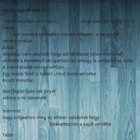
Nem vagyok vers 2
Sosem akartam vers lenni Nem akartam hogy Umut
Yalım
.
azt mondja
Add nekem minden kékedet
a negyedik
verssoromban
Aztán
Végképp nem akartam hogy azt kérdezze
Velem maradnál
nélküled
a következő verssorban (Ez amúgy is undorító és suta)
A tizenhatodik verssoromban
Egy másik fickó is betört Umut Yalım versébe
és azt mondta::
Nem foglal ilyen sok helyet
vékony a mi bánatunk
mármint
hogy engedheti meg az ember valakinek hogy
.
beavatkozzon a saját versébe
Talán