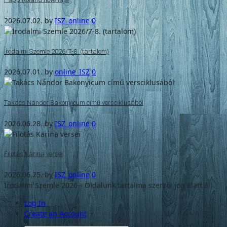
2026.07.02.
by
ISZ_online
0
Irodalmi Szemle 2026/7-8. (tartalom)
2026.07.01.
by
online_ISZ
0
Takács Nándor Bakonyicum című versciklusából
2026.06.28.
by
ISZ_online
0
Filotás Karina versei
2026.06.25.
by
ISZ_online
0
Irodalmi Szemle 2026-- Oldalunk tartalma szerzői jog alatt áll
Log In
Create an Account