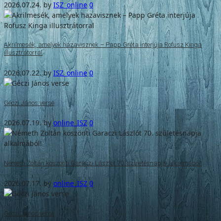
2026.07.24.
by
ISZ_online
0
Akrilmesék, amelyek hazavisznek – Papp Gréta interjúja Rofusz Kinga
illusztrátorral
2026.07.22.
by
ISZ_online
0
Géczi János verse
2026.07.19.
by
online_ISZ
0
Németh Zoltán köszönti Garaczi Lászlót 70. születésnapja alkalmából!
2026.07.17.
by
online_ISZ
0
Géczi János verse