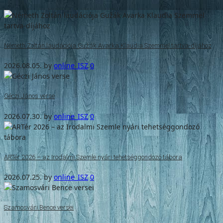
Németh Zoltán laudációja Gužák Avarka Klaudia Szemmel tartva-díjához
2026.08.05.
by
online_ISZ
0
Géczi János verse
2026.07.30.
by
online_ISZ
0
ARTér 2026 – az Irodalmi Szemle nyári tehetséggondozó tábora
2026.07.25.
by
online_ISZ
0
Szamosvári Bence versei