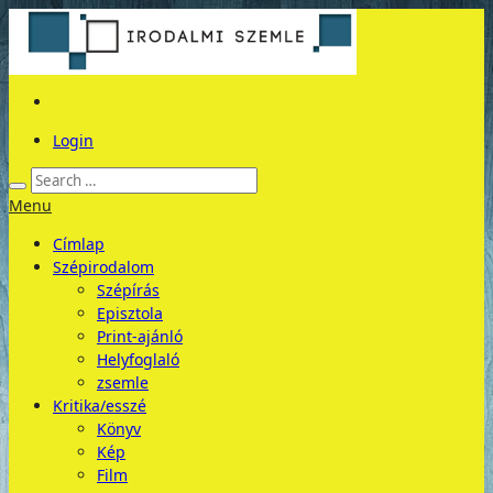
Login
Menu
Címlap
Szépirodalom
Szépírás
Episztola
Print-ajánló
Helyfoglaló
zsemle
Kritika/esszé
Könyv
Kép
Film