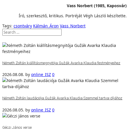
Vass Norbert (1985, Kaposvár)
Író, szerkesztő, kritikus. Portréját Végh László készítette.
Tags:
csontváry
Kálmán_Áron
Vass_Norbert
Németh Zoltán kiállításmegnyitója Gužák Avarka Klaudia festményeihez
2026.08.08.
by
online_ISZ
0
Németh Zoltán laudációja Gužák Avarka Klaudia Szemmel tartva-díjához
2026.08.05.
by
online_ISZ
0
Géczi János verse