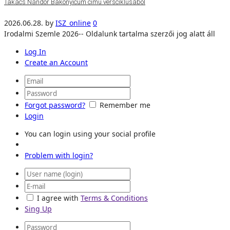
Takács Nándor Bakonyicum című versciklusából
2026.06.28.
by
ISZ_online
0
Irodalmi Szemle 2026-- Oldalunk tartalma szerzői jog alatt áll
Log In
Create an Account
Forgot password?
Remember me
Login
You can login using your social profile
Problem with login?
I agree with
Terms & Conditions
Sing Up