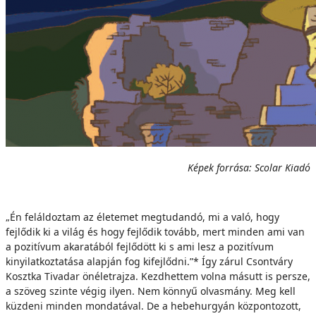
Képek forrása: Scolar Kiadó
„Én feláldoztam az életemet megtudandó, mi a való, hogy
fejlődik ki a világ és hogy fejlődik tovább, mert minden ami van
a pozitívum akaratából fejlődött ki s ami lesz a pozitívum
kinyilatkoztatása alapján fog kifejlődni.”* Így zárul Csontváry
Kosztka Tivadar önéletrajza. Kezdhettem volna másutt is persze,
a szöveg szinte végig ilyen. Nem könnyű olvasmány. Meg kell
küzdeni minden mondatával. De a hebehurgyán központozott,