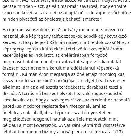
persze minden – sőt, az vált már-már zavaróvá, hogy ennyire
szorosan követi a szöveget az adaptáció –, de vajon elvárható-e
minden olvasótól az önéletrajz beható ismerete?
Ha igennel válaszolunk, és Csontváry mondatait sorvezetőül
használjuk a képregény felfedezésekor, adódik egy következő
kérdés is. Hogy teljesít Kálmán műve, mint feldolgozás? Nos, a
képregény legfőbb kútfőjeként tételeződő szövegből áradó
keserűséget és indulatot, az önéletírásban fortyogó
megmásíthatatlan dacot, a kiválasztottság-érzés kábulatát
érzésem szerint nem sikerült maradéktalanul képsorokká
formálni. Kálmán Áron megtartja az önéletrajz monologikus,
visszatekintő szemszögű narrációját, amelyet következetesen
alkalmaz, ám ez a választás töredékessé, darabossá teszi a
dikciót. A forrásmű beszédhelyzetéhez való ragaszkodásból
következik az is, hogy a szöveges részek az eredetihez hasonló
patetikus-modoros regiszterben mozognak, ami az
önéletrajznak jól áll, de a képi kulissza környezetében
meglehetősen idegenül hatnak az afféle mondatok, mint
például a most következők. „A Vatikáni Képtárból visszatérve
lelohadt bennem a bizonytalanság legutolsó fokozata.” (17)