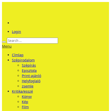
Login
Menu
Címlap
Szépirodalom
Szépírás
Episztola
Print-ajánló
Helyfoglaló
zsemle
Kritika/esszé
Könyv
Kép
Film