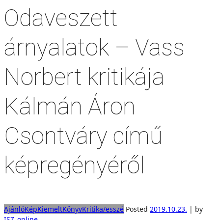
Odaveszett
árnyalatok – Vass
Norbert kritikája
Kálmán Áron
Csontváry című
képregényéről
Ajánló
Kép
Kiemelt
Könyv
Kritika/esszé
Posted
2019.10.23.
|
by
ISZ_online