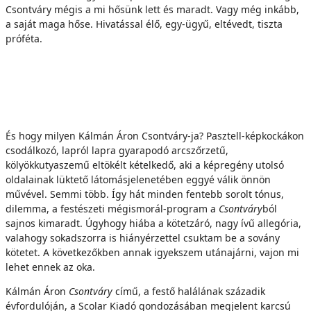
Csontváry mégis a mi hősünk lett és maradt. Vagy még inkább,
a saját maga hőse. Hivatással élő, egy-ügyű, eltévedt, tiszta
próféta.
És hogy milyen Kálmán Áron Csontváry-ja? Pasztell-képkockákon
csodálkozó, lapról lapra gyarapodó arcszőrzetű,
kölyökkutyaszemű eltökélt kételkedő, aki a képregény utolsó
oldalainak lüktető látomásjelenetében eggyé válik önnön
művével. Semmi több. Így hát minden fentebb sorolt tónus,
dilemma, a festészeti mégismorál-program a
Csontváry
ból
sajnos kimaradt. Úgyhogy hiába a kötetzáró, nagy ívű allegória,
valahogy sokadszorra is hiányérzettel csuktam be a sovány
kötetet. A következőkben annak igyekszem utánajárni, vajon mi
lehet ennek az oka.
Kálmán Áron
Csontváry
című, a festő halálának századik
évfordulóján, a Scolar Kiadó gondozásában megjelent karcsú