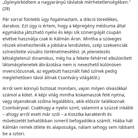
„Gyönyörködtem a nagyarányú távlatok mérhetetlenségében.”
(28)
Pár sorral föntebb úgy fogalmaztam, a dikció töredékes,
darabos. Ezt úgy is értem, hogy a képregény médiuma által
egymásba játszható nyelvi és képi sík szinergiáját csupán
elvétve használja csak ki Kálmán Áron. Mintha a szöveges
részek elnehezítenék a jobbára lendületes, szép szekvenciák
színesítette vizuális történetmesélést. (A jelenetezés
kétségtelenül dinamikus, még ha a fekete-fehérrel elkülönített
látomásjelenetek ábrázolása nem is nevezhető különösen
invenciózusnak, az egyebütt használt fakó színek pedig
meglehetősen távol állnak Csontváry világától.)
Arról sem könnyű biztosat mondani, vajon milyen olvasókkal
számol a kötet. A képi világ mintha kiskamaszok felé nyitna,
vagy olyanoknak szólna legalábbis, akik először találkoznak
Csontváryval. Csakhogy a nyelvi szint, valamint a szüzsé inkább
– ahogy arról esett már szól – a Kosztka karakterét és
művészetét behatóbban ismerő befogadókra számít. Hiába hát
Kálmán remek ötlete és alapossága, nálam sehogy sem lobbant
be a sztori.