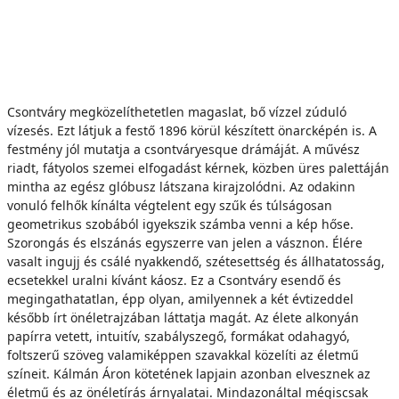
Csontváry megközelíthetetlen magaslat, bő vízzel zúduló
vízesés. Ezt látjuk a festő 1896 körül készített önarcképén is. A
festmény jól mutatja a csontváryesque drámáját. A művész
riadt, fátyolos szemei elfogadást kérnek, közben üres palettáján
mintha az egész glóbusz látszana kirajzolódni. Az odakinn
vonuló felhők kínálta végtelent egy szűk és túlságosan
geometrikus szobából igyekszik számba venni a kép hőse.
Szorongás és elszánás egyszerre van jelen a vásznon. Élére
vasalt ingujj és csálé nyakkendő, szétesettség és állhatatosság,
ecsetekkel uralni kívánt káosz. Ez a Csontváry esendő és
megingathatatlan, épp olyan, amilyennek a két évtizeddel
később írt önéletrajzában láttatja magát. Az élete alkonyán
papírra vetett, intuitív, szabályszegő, formákat odahagyó,
foltszerű szöveg valamiképpen szavakkal közelíti az életmű
színeit. Kálmán Áron kötetének lapjain azonban elvesznek az
életmű és az önéletírás árnyalatai. Mindazonáltal mégiscsak