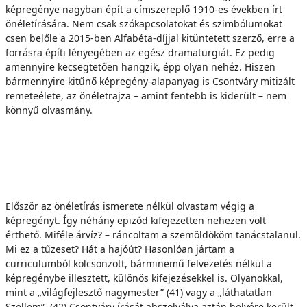
képregénye nagyban épít a címszereplő 1910-es években írt
önéletírására. Nem csak szókapcsolatokat és szimbólumokat
csen belőle a 2015-ben Alfabéta-díjjal kitüntetett szerző, erre a
forrásra építi lényegében az egész dramaturgiát. Ez pedig
amennyire kecsegtetően hangzik, épp olyan nehéz. Hiszen
bármennyire kitűnő képregény-alapanyag is Csontváry mitizált
remeteélete, az önéletrajza – amint fentebb is kiderült – nem
könnyű olvasmány.
Először az önéletírás ismerete nélkül olvastam végig a
képregényt. Így néhány epizód kifejezetten nehezen volt
érthető. Miféle árvíz? – ráncoltam a szemöldököm tanácstalanul.
Mi ez a tűzeset? Hát a hajóút? Hasonlóan jártam a
curriculumból kölcsönzött, bárminemű felvezetés nélkül a
képregénybe illesztett, különös kifejezésekkel is. Olyanokkal,
mint a „világfejlesztő nagymester” (41) vagy a „láthatatlan
Szellem”. (42) Csontváry írását abszolválva aztán helyére került