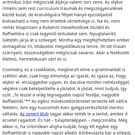
aritmikus írást mégiscsak átjárja valami torz zene. Az olykor
rímelni sem rest curriculum traumák és megszégyenülések
között kutat, de kronológiára fittyet hányó epizódjaiból
kiolvasható a meg nem értettek sértettsége is. Na és, nem
nehéz kitapintani a Rubenst mesefestőnek tituláló és
Raffaellóra is csak legyintő öntudatot sem. Nyugtalanító
lüktetés járja át a szöveget. Mintha egy megfejthetetlen ember
önmagához írt, titokzatos megoldókulcsa lenne. Itt-ott líraian
szárnyaló, összességében mégiscsak zavaros. Akár a festészeti
életmű, hermetikusan zárt ez is.
Csontváry, ez a csodálatos, megborult elme a grammatikát is
széttöri akár, csak hogy elmondja az igazát. Az igaza az, hogy
olykor el- elcsüggedve ugyan, és dacolva minden nehézséggel,
végtére csak beteljesítette a jóslatot. A jóslat, mint tudjuk, így
szól: „Te leszel a világ legnagyobb napút festője, nagyobb
Raffaelnél.”** Az egész művészettörténetet tervezte két vállra
fektetni. Ami egy huszonhét éves gyógyszerészfiútól merész
vállalás.
Az ismert klub
tagjai akkor tették le a lantot, amikor ő
ecsetet ragadott. És hát – tulajdonképpen – megcsinálta. Még
akkor is, ha Urbinóban aligha tudják, hogy élt egykor egy
Raffaellónál is nagyobb napút alkotó. Körbeutazta bár a világot,