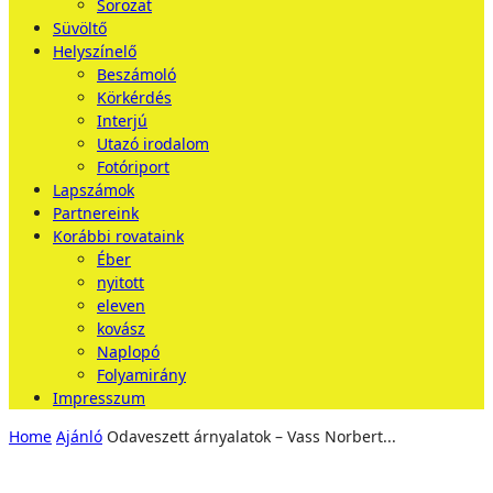
Sorozat
Süvöltő
Helyszínelő
Beszámoló
Körkérdés
Interjú
Utazó irodalom
Fotóriport
Lapszámok
Partnereink
Korábbi rovataink
Éber
nyitott
eleven
kovász
Naplopó
Folyamirány
Impresszum
Home
Ajánló
Odaveszett árnyalatok – Vass Norbert...