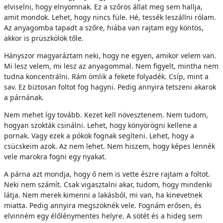
elviselni, hogy elnyomnak. Ez a szőrös állat meg sem hallja,
amit mondok. Lehet, hogy nincs füle. Hé, tessék leszállni rólam.
Az anyagomba tapadt a szőre, hiába van rajtam egy köntös,
akkor is prüszkölök tőle.
Hányszor magyaráztam neki, hogy ne egyen, amikor velem van.
Mi lesz velem, mi lesz az anyagommal. Nem figyelt, mintha nem
tudna koncentrálni. Rám ömlik a fekete folyadék. Csíp, mint a
sav. Ez biztosan foltot fog hagyni. Pedig annyira tetszeni akarok
a párnának.
Nem mehet így tovább. Kezet kell növesztenem. Nem tudom,
hogyan szokták csinálni. Lehet, hogy könyörögni kellene a
pornak. Vagy ezek a pókok fognak segíteni. Lehet, hogy a
csücskeim azok. Az nem lehet. Nem hiszem, hogy képes lennék
vele marokra fogni egy nyakat.
A párna azt mondja, hogy ő nem is vette észre rajtam a foltot.
Neki nem számít. Csak vigasztalni akar, tudom, hogy mindenki
látja. Nem merek kimenni a lakásból, mi van, ha kinevetnek
miatta. Pedig annyira megszöknék vele. Fognám erősen, és
elvinném egy élőlénymentes helyre. A sötét és a hideg sem