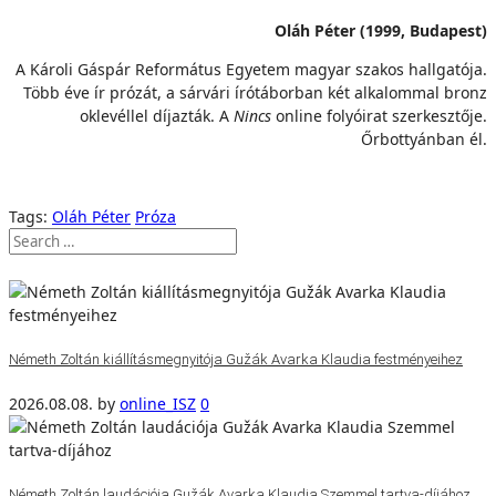
Oláh Péter (1999, Budapest)
A Károli Gáspár Református Egyetem magyar szakos hallgatója.
Több éve ír prózát, a sárvári írótáborban két alkalommal bronz
oklevéllel díjazták. A
Nincs
online folyóirat szerkesztője.
Őrbottyánban él.
Tags:
Oláh Péter
Próza
Németh Zoltán kiállításmegnyitója Gužák Avarka Klaudia festményeihez
2026.08.08.
by
online_ISZ
0
Németh Zoltán laudációja Gužák Avarka Klaudia Szemmel tartva-díjához