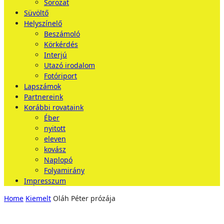
Sorozat
Süvöltő
Helyszínelő
Beszámoló
Körkérdés
Interjú
Utazó irodalom
Fotóriport
Lapszámok
Partnereink
Korábbi rovataink
Éber
nyitott
eleven
kovász
Naplopó
Folyamirány
Impresszum
Home
Kiemelt
Oláh Péter prózája