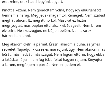
érdekelne, csak hadd legyünk együtt.
Kinőtt a kezem. Nem gondoltam volna, hogy így elburjánzott
bennem a harag. Megijedek magamtól. Remegek. Nem szabad
meghátrálnom. Ez meg itt horkol. Másokat ez biztos
megnyugtat, más paplan ettől alszik el. Idegesít. Nem bírom
elviselni. Ne szuszogjon, ne bújjon belém. Nem akarok
hármasban lenni.
Meg akarom ölelni a párnát. Érezni akarom a puha, selymes
szövetét. Tapadjunk össze és maradjunk úgy. Nem akarom más
bőrét, más nedvét, más szagát. Nem fogom eltűrni, hogy ebben
a lakásban éljen, nem fog több foltot hagyni rajtam. Kinyújtom
a karom, megfogom a párnát. Nem engedem el.