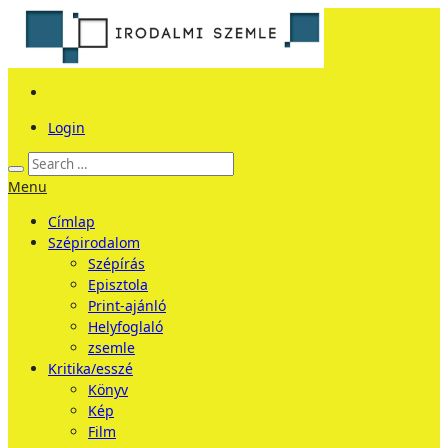
Login
Menu
Címlap
Szépirodalom
Szépírás
Episztola
Print-ajánló
Helyfoglaló
zsemle
Kritika/esszé
Könyv
Kép
Film