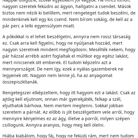
nagyon szeretek feküdni az ágyon, hallgatni a csendet. Mások
biztos nem nézik ki belőlem, mert rengeteget tudok beszélni, de
mindenkinek kell egy kis csend. Nem bírom sokáig, de kell az a
pár perc a lelki egyensúlyom miatt.
A pókokkal is el lehet beszélgetni, annyira nem rossz társaság
ez. Csak arra kell figyelni, hogy ne nyúljanak hozzád, mert
nagyon szeretnek mindent megfogdosni. Mesélték nekem, hogy
pár házzal arrébb azért foglaltak el múltkor egy egész lakást,
mert nincsenek ott emberek. El tudom képzelni azt a
mennyországot. De nem így, ezek a nyálas gazemberek ne
legyenek ott. Nagyon nem lenne jó, ha az anyagomat
összepiszkítanák.
Rengetegszer elképzeltem, hogy itt hagyom ezt a lakást. Csak az
ajtóig kell eljutnom, onnan már gyerekjáték, felkap a szél,
eljuthatok bárhova. Nem mertem megtenni. Sokkal jobban
szeretem a párnát. Az előbb is jót beszélgettem vele arról, hogy
mennyire kényelmes ez az ágy, illetve a porról, milyen szépen
csillogunk. Annyira aranyos, hogy meg kell ölelni.
Hiába kiabálom, hogy fáj, hogy ne feküdj rám, mert nem tudom