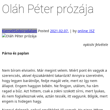
Oláh Péter prózája
Kiemelt
Szépirodalom
Posted
2021.02.07.
|
by
online_ISZ
npkishi felvétele
Párna és paplan
Nem bírom elviselni. Már megint velem. Miért pont én vagyok a
szerencsés, akivel éjszakánként takarózik? Annyira szeretném,
hogy legyen barátnője, fedje magát vele, mert ez így nem
állapot. Engem hagyjon békén. Ne fingjon, utálom, ha rám
ragad a bűz. Azt hittem, csak a zokni szokott sírni, mert lyukas,
és nem foglalkoznak vele, aztán tessék, itt vagyunk. Bőgök, mert
engem is hidegen hagy.
Nappal dolgozik, szóval egyébként jól vagyok. Ha nincs itthon,