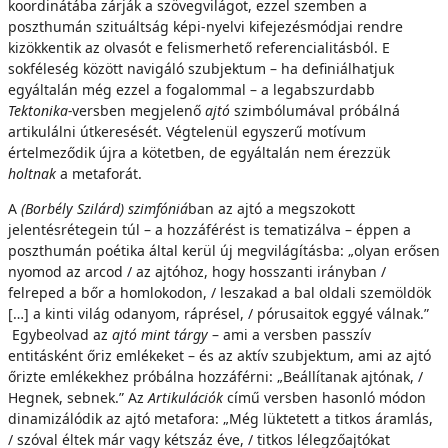
koordinátába zárják a szövegvilágot, ezzel szemben a
poszthumán szituáltság képi-nyelvi kifejezésmódjai rendre
kizökkentik az olvasót e felismerhető referencialitásból. E
sokféleség között navigáló szubjektum – ha definiálhatjuk
egyáltalán még ezzel a fogalommal – a legabszurdabb
Tektonika-
versben megjelenő
ajtó
szimbólumával próbálná
artikulálni útkeresését. Végtelenül egyszerű motívum
értelmeződik újra a kötetben, de egyáltalán nem érezzük
holtnak
a metaforát.
A
(Borbély Szilárd) szimfóniá
ban az ajtó a megszokott
jelentésrétegein túl – a hozzáférést is tematizálva – éppen a
poszthumán poétika által kerül új megvilágításba: „olyan erősen
nyomod az arcod / az ajtóhoz, hogy hosszanti irányban /
felreped a bőr a homlokodon, / leszakad a bal oldali szemöldök
[…] a kinti világ odanyom, ráprésel, / pórusaitok eggyé válnak.”
Egybeolvad az
ajtó mint tárgy
– ami a versben passzív
entitásként őriz emlékeket – és az aktív szubjektum, ami az ajtó
őrizte emlékekhez próbálna hozzáférni: „Beállítanak ajtónak, /
Hegnek, sebnek.” Az
Artikulációk
című versben hasonló módon
dinamizálódik az ajtó metafora: „Még lüktetett a titkos áramlás,
/ szóval éltek már vagy kétszáz éve, / titkos lélegzőajtókat