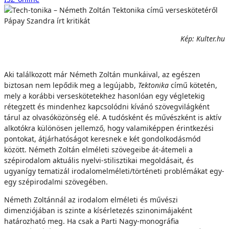
Kép: Kulter.hu
Aki találkozott már Németh Zoltán munkáival, az egészen
biztosan nem lepődik meg a legújabb,
Tektonika
című kötetén,
mely a korábbi verseskötetekhez hasonlóan egy végletekig
rétegzett és mindenhez kapcsolódni kívánó szövegvilágként
tárul az olvasóközönség elé. A tudósként és művészként is aktív
alkotókra különösen jellemző, hogy valamiképpen érintkezési
pontokat, átjárhatóságot keresnek e két gondolkodásmód
között. Németh Zoltán elméleti szövegeibe át-átemeli a
szépirodalom aktuális nyelvi-stilisztikai megoldásait, és
ugyanígy tematizál irodalomelméleti/történeti problémákat egy-
egy szépirodalmi szövegében.
Németh Zoltánnál az irodalom elméleti és művészi
dimenziójában is szinte a kísérletezés szinonimájaként
határozható meg. Ha csak a Parti Nagy-monográfia