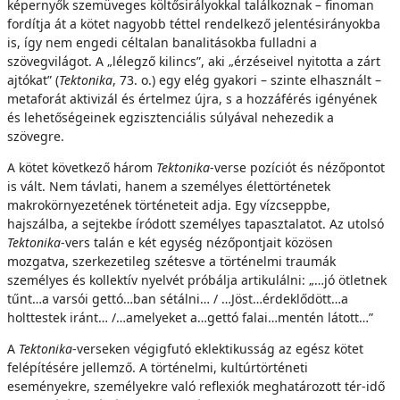
képernyők szemüveges költősirályokkal találkoznak – finoman
fordítja át a kötet nagyobb téttel rendelkező jelentésirányokba
is, így nem engedi céltalan banalitásokba fulladni a
szövegvilágot. A „lélegző kilincs”, aki „érzéseivel nyitotta a zárt
ajtókat” (
Tektonika
, 73. o.) egy elég gyakori – szinte elhasznált –
metaforát aktivizál és értelmez újra, s a hozzáférés igényének
és lehetőségeinek egzisztenciális súlyával nehezedik a
szövegre.
A kötet következő három
Tektonika
-verse pozíciót és nézőpontot
is vált. Nem távlati, hanem a személyes élettörténetek
makrokörnyezetének történeteit adja. Egy vízcseppbe,
hajszálba, a sejtekbe íródott személyes tapasztalatot. Az utolsó
Tektonika
-vers talán e két egység nézőpontjait közösen
mozgatva, szerkezetileg szétesve a történelmi traumák
személyes és kollektív nyelvét próbálja artikulálni: „…jó ötletnek
tűnt…a varsói gettó…ban sétálni… / …Jöst…érdeklődött…a
holttestek iránt… /…amelyeket a…gettó falai…mentén látott…”
A
Tektonika
-verseken végigfutó eklektikusság az egész kötet
felépítésére jellemző. A történelmi, kultúrtörténeti
eseményekre, személyekre való reflexiók meghatározott tér-idő