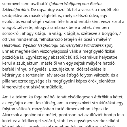
semmivel sem osztható” (
Johann Wolfgang von Goethe
Szklenófürdőn
). De ugyanígy vázolják fel a versek a megélhető
szubjektivitás másik végletét is, mely szétszóródva, egy
evolúciós vonal végén valamiféle hibrid entitásként veszi körül a
világot: „élvezte, ahogy áramlanak belé a bitek, / emberi
sorsokról, ahogy kitágul a világ, kitágítja, szétesve a bolygón, /
ott van mindenhol, felhőkarcoló tetején és óceán mélyén”
(
Tektonika. Wydział Neofilologii Uniwersytetu Warszawskiego
).
Ennek megfelelően viszonylagossá válik a megfigyelő fizikai
pozíciója is. Egyrészt egy abszolút külső, kozmikus helyzetbe
kerül a szubjektum, másfelől van egy sejtek mélyére hatoló,
befelé irányuló figyelés. E szubjektum időérzékelése is
kétirányú: a történelmi távlatokat átfogó folyton változót, és a
pillanat ezredegységeit is megfigyelni képes örök jelenlétet
kimerevítő entitásként működik.
Amit a tektonika fogalmából tehát elsődlegesen átörökít a kötet,
az egyfajta elemi feszültség, ami a megszokott struktúrákat egy
folyton változó, mozgásban tartó dimenzióban képezi le.
Akárcsak a geológiai elmélet, pontosan azt az illúziót bontja le a
kötet is: a földkérget szilárd, stabil és egységes szerkezetként
képzeljük el – amely ezzel szemben folyton változó, széteső,