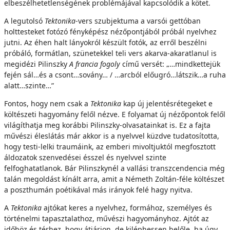
elbeszélhetetlenségének problémájával kapcsolódik a kötet.
A legutolsó
Tektonika
-vers szubjektuma a varsói gettóban
holttesteket fotózó fényképész nézőpontjából próbál nyelvhez
jutni. Az éhen halt lányokról készült fotók, az erről beszélni
próbáló, formátlan, szünetekkel teli vers akarva-akaratlanul is
megidézi Pilinszky
A francia fogoly
című versét: „…mindkettejük
fején sál…és a csont…sovány… / …arcból előugró…látszik…a ruha
alatt…szinte…”
Fontos, hogy nem csak a
Tektonika
kap új jelentésrétegeket e
költészeti hagyomány felől nézve. E folyamat új nézőpontok felől
világíthatja meg korábbi Pilinszky-olvasatainkat is. Ez a fajta
művészi éleslátás már akkor is a nyelvvel küzdve tudatosította,
hogy testi-lelki traumáink, az emberi mivoltjuktól megfosztott
áldozatok szenvedései ésszel és nyelvvel szinte
felfoghatatlanok. Bár Pilinszkynél a vallási transzcendencia még
talán megoldást kínált arra, amit a Németh Zoltán-féle költészet
a poszthumán poétikával más irányok felé hagy nyitva.
A
Tektonika
ajtókat keres a nyelvhez, formához, személyes és
történelmi tapasztalathoz, művészi hagyományhoz. Ajtót az
időhöz és térhez, hogy átjárjon, de kiléphessen belőle, ha úgy