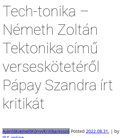
Tech-tonika –
Németh Zoltán
Tektonika című
verseskötetéről
Pápay Szandra írt
kritikát
Ajánló
Kiemelt
Könyv
Kritika/esszé
Posted
2022.08.31.
|
by
ISZ_online