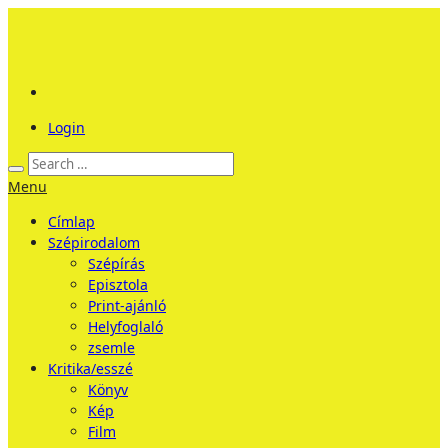
Login
Menu
Címlap
Szépirodalom
Szépírás
Episztola
Print-ajánló
Helyfoglaló
zsemle
Kritika/esszé
Könyv
Kép
Film