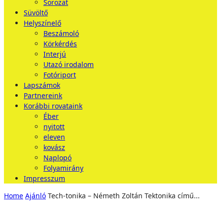
Sorozat
Süvöltő
Helyszínelő
Beszámoló
Körkérdés
Interjú
Utazó irodalom
Fotóriport
Lapszámok
Partnereink
Korábbi rovataink
Éber
nyitott
eleven
kovász
Naplopó
Folyamirány
Impresszum
Home
Ajánló
Tech-tonika – Németh Zoltán Tektonika című...