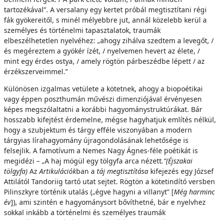
tartozékával”. A versalany egy kertet próbál megtisztítani régi
fák gyökereitől, s minél mélyebbre jut, annál közelebb kerül a
személyes és történelmi tapasztalatok, traumák
elbeszélhetetlen nyelvéhez: „ahogy zihálva szedtem a levegőt, /
és megéreztem a gyökér ízét, / nyelvemen hevert az élete, /
mint egy érdes ostya, / amely rögtön párbeszédbe lépett / az
érzékszerveimmel.”
Különösen izgalmas vetülete a kötetnek, ahogy a biopoétikai
vagy éppen poszthumán művészi dimenziójával érvényesen
képes megszólaltatni a korábbi hagyománystruktúrákat. Bár
hosszabb kifejtést érdemelne, mégse hagyhatjuk említés nélkül,
hogy a szubjektum és tárgy efféle viszonyában a modern
tárgyias lírahagyomány újragondolásának lehetősége is
felsejlik. A famotívum a Nemes Nagy Ágnes-féle poétikát is
megidézi – „A haj mögül egy tölgyfa arca nézett
.”(Éjszakai
tölgyfa)
Az
Artikulációk
ban a
táj megtisztítása
kifejezés egy József
Attilától Tandoriig tartó utat sejtet. Rögtön a kötetindító versben
Pilinszkyre történik utalás („égve hagyni a villanyt” [
Még harminc
év
]), ami szintén e hagyománysort bővíthetné, bár e nyelvhez
sokkal inkább a történelmi és személyes traumák