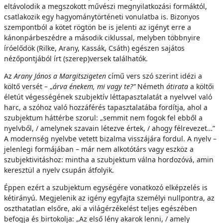
eltávolodik a megszokott művészi megnyilatkozási formáktól,
csatlakozik egy hagyománytörténeti vonulatba is. Bizonyos
szempontból a kötet rögtön be is jelenti az igényt erre a
kánonpárbeszédre a második ciklussal, melyben többnyire
íróelődök (Rilke, Arany, Kassák, Csáth) egészen sajátos
nézőpontjából írt (szerep)versek találhatók.
Az
Arany János a Margitszigeten
című vers szó szerint idézi a
költő versét – „
árva énekem, mi vagy te?”
Németh
átirata
a költői
életút végességének szubjektív léttapasztalatát a nyelvvel való
harc, a szóhoz való hozzáférés tapasztalatába fordítja, ahol a
szubjektum háttérbe szorul: „semmit nem fogok fel ebből a
nyelvből, / amelynek szavain létezve értek, / ahogy félrevezet…”
A modernség nyelvbe vetett bizalma visszájára fordul. A nyelv –
jelenlegi formájában – már nem alkotótárs vagy eszköz a
szubjektivitáshoz: mintha a szubjektum válna hordozóvá, amin
keresztül a nyelv csupán átfolyik.
Éppen ezért a szubjektum egységére vonatkozó elképzelés is
kétirányú. Megjelenik az igény egyfajta személyi nullpontra, az
oszthatatlan elsőre, aki a világérzékelést teljes egészében
befogja és birtokolja: „Az első lény akarok lenni, / amely