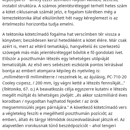
instabil struktúra. A számos jelentésréteggel terhelt hetes szám
a kötet ciklusainak számát jelzi, e fogalom tükrében még a
lemeztektonika által elkülönített hét nagy kéreglemezt is az
értelmezési horizontba tudja emelni.
A tektonika kötetcímadó fogalma hat verscímben tér vissza a
könyvben; beszédesen kerül hetedikként a kötet élére. Már csak
azért is, mert az eltérő tematikájú, hangvételű és szerkezetű
szövegek más-más jelentésréteggel bővítik e fő gondolati ívet.
Először a poszthumán létezés egy lehetséges utópiáját
tematizálják. Az első vers sebészeti eszközök pontos leírásával
bontja az embert atomjaira képileg és nyelvileg is:
„milliméterről milliméterre / reszelnek le, az ájulásig, PC-710-20
Cooley csipesz, / 200 mm, így vágni ketté a létezés fennsíkját…”
(
Tektonika
, 67. o.) A beavatkozás célja egyszerre kutatni e létezés
megélt múltját és lehetséges jövőjét: „és akkor százmilliárd éves
korodban / nyugodtan hajthatod fejedet / az örök
megsemmisülés jeges párnájára.” A következő kötetcímadó vers
a végletekig feszíti e megélhető poszthumán pozíciót; az
emberi, állati és tárgyi létmódok összeolvadásával játszik el. Az
alapvetően ironikusnak tűnő beszédpozíciót – ahol tengeri