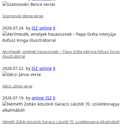
Szamosvári Bence versei
2026.07.24.
by
ISZ_online
0
Akrilmesék, amelyek hazavisznek – Papp Gréta interjúja Rofusz Kinga
illusztrátorral
2026.07.22.
by
ISZ_online
0
Géczi János verse
2026.07.19.
by
online_ISZ
0
Németh Zoltán köszönti Garaczi Lászlót 70. születésnapja alkalmából!