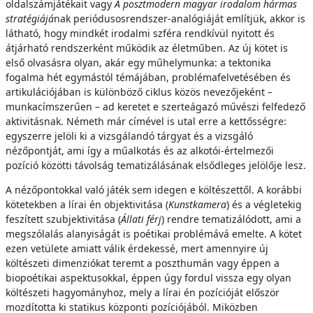
oldalszámjátékait vagy
A posztmodern magyar irodalom hármas
stratégiájá
nak periódusosrendszer-analógiáját említjük, akkor is
látható, hogy mindkét irodalmi szféra rendkívül nyitott és
átjárható rendszerként működik az életműben. Az új kötet is
első olvasásra olyan, akár egy műhelymunka: a tektonika
fogalma hét egymástól témájában, problémafelvetésében és
artikulációjában is különböző ciklus közös nevezőjeként –
munkacímszerűen – ad keretet e szerteágazó művészi felfedező
aktivitásnak. Németh már címével is utal erre a kettősségre:
egyszerre jelöli ki a vizsgálandó tárgyat és a vizsgáló
nézőpontját, ami így a műalkotás és az alkotói-értelmezői
pozíció közötti távolság tematizálásának elsődleges jelölője lesz.
A nézőpontokkal való játék sem idegen e költészettől. A korábbi
kötetekben a lírai én objektivitása (
Kunstkamera
) és a végletekig
feszített szubjektivitása (
Állati férj
) rendre tematizálódott, ami a
megszólalás alanyiságát is poétikai problémává emelte. A kötet
ezen vetülete amiatt válik érdekessé, mert amennyire új
költészeti dimenziókat teremt a poszthumán vagy éppen a
biopoétikai aspektusokkal, éppen úgy fordul vissza egy olyan
költészeti hagyományhoz, mely a lírai én pozícióját először
mozdította ki statikus központi pozíciójából. Miközben