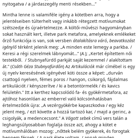
nyitogatva / a járdaszegély menti résekben…”
Mintha lenne is valamiféle igény a kötetben arra, hogy a
jelentéseiben túlterhelt vagy inkább rétegzett motívumokat
szétszedje és újraértelmezze. A költői-művészi hagyományban
sokat használt kert, illetve park metafora, amelyeknek emlékeket
őrző funkciója is van, sok versben
átalakításra váró
,
beavatkozást
igénylő
térként jelenik meg: „A minden este lemegy a parkba. /
Keresi a régi szerelmek lábnyomát…” (
A.
); „Kertet építettem női
testekből. / Stubnyafürdő parkját saját kezemmel / alakítottam
át.” (
Csáth Géza Stubnyafürdőn
) Az
Artikulációk
már címébel is egy
új nyelv keresésének igényével köti össze a képet: „durván
csattogó nyelven, fémes poros / hangon, csikorgó, fájdalmas
artikulációt / kényszerítve / ki a betontörmelék / és kavics
felületén.” Itt a kerthez kapcsolódó fa- és gyökérmetafora, az
ajtóhoz hasonlóan az emberrel való kölcsönhatásban
értelmeződik újra: „A vezérgyökérbe kapaszkodva / egy kéz
jelent meg, / ezt követte a hozzá tartozó kar, / majd a gerinc, a
csigolyák, a medencecsont.” A
Vágott sebek
című vers talán a
leghangsúlyosabban foglalja össze azt, ahogy a kötet e
motívumhálóban mozog: „nőttek belém gyökerek, és forogtak
bennem férgek. / A park élete voltam, / annak minden