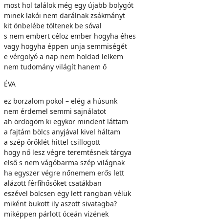
most hol találok még egy újabb bolygót
minek lakói nem darálnak zsákmányt
kit önbelébe töltenek be sóval
s nem embert céloz ember hogyha éhes
vagy hogyha éppen unja semmiségét
e vérgolyó a nap nem holdad lelkem
nem tudomány világít hanem ő
ÉVA
ez borzalom pokol – elég a húsunk
nem érdemel semmi sajnálatot
ah ördögöm ki egykor mindent láttam
a fajtám bölcs anyjával kivel háltam
a szép öröklét hittel csillogott
hogy nő lesz végre teremtésnek tárgya
első s nem vágóbarma szép világnak
ha egyszer végre nőnemem erős lett
alázott férfihősöket csatákban
eszével bölcsen egy lett rangban vélük
miként bukott ily aszott sivatagba?
miképpen párlott óceán vizének