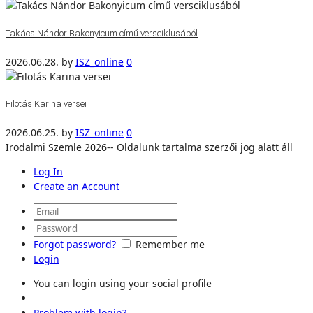
Takács Nándor Bakonyicum című versciklusából
2026.06.28.
by
ISZ_online
0
Filotás Karina versei
2026.06.25.
by
ISZ_online
0
Irodalmi Szemle 2026-- Oldalunk tartalma szerzői jog alatt áll
Log In
Create an Account
Forgot password?
Remember me
Login
You can login using your social profile
Problem with login?