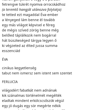
fetrengve tükrét nyomva orrocskádhoz
(a teremtő hangját utánozva folytatja)
te tetted ezt magaddal Éva-ember
a lényeged lám benne él tovább
egy más világot képvisel e féreg
de mégis szíved zörög benne még
belőled táplálkozik nem bogárral
hát büszkeséged tárgya legyen ő
ki végzeted az élted jussa summa
esszenciád
ÉVA
cinikus kegyetlenség
tabut nem ismersz sem istent sem szentet
FERLUCIA
világodért fabatkát nem adnának
kik szánalmas történelmét megélték
eladtak mindent erkölcscsőszök végül
egy jó dugás egy sör megérte nékik