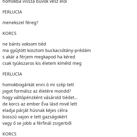
homokba vissza búvok vész elől
FERLUCIA
menekszel féreg?
KORCS
ne bánts voksom tiéd
ma gyűjtött kosztom buckacsótány-prédám
s akár a férjem megkapod ha kéred
csak tyúkszaros kis életem kíméld meg
FERLUCIA
homokbogárkát enni ó mi szép tett
jogot formálsz az életére mondd?
hogy váltópénzként vásárold tiédet…
de korcs az ember Éva lásd mivé lett
eladja párját húsnak kéjes célra
bosszú vajon e tett gazságokért
vagy ő se jobb a férfinál zsigerből
KORCS