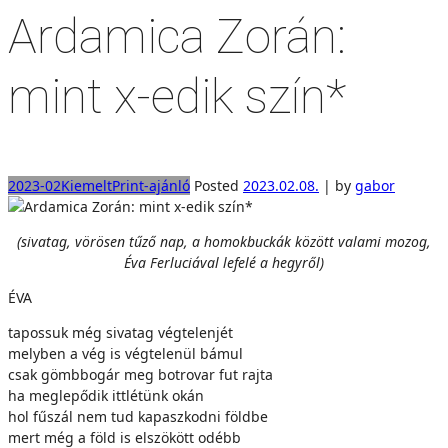
Ardamica Zorán:
mint x-edik szín*
2023-02
Kiemelt
Print-ajánló
Posted
2023.02.08.
|
by
gabor
(sivatag, vörösen tűző nap, a homokbuckák között valami mozog,
Éva Ferluciával lefelé a hegyről)
ÉVA
tapossuk még sivatag végtelenjét
melyben a vég is végtelenül bámul
csak gömbbogár meg botrovar fut rajta
ha meglepődik ittlétünk okán
hol fűszál nem tud kapaszkodni földbe
mert még a föld is elszökött odébb