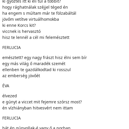
ki győztes itt ki éli túl a többit?
hogy rághatnálak széjjel téged én
ha engem s múltam már te fölzabáltál
jövőm vetítve virtuálhomokba
ki enne Korcs kit?
viccnek is hervasztó
hisz te lennél a cél mi felemésztett
FERLUCIA
emésztett? egy nagy frászt hisz élni sem bír
egy más világ ő maradék szemét
ellenben te gazdálkodtad ki rosszul
az emberség jövőét
ÉVA
élvezed
e gúnyt a viccet mit fejemre szórsz most?
én vízhiányban hitvesvért nem ittam
FERLUCIA
hát én gúnyollak-é vagy ő a porban