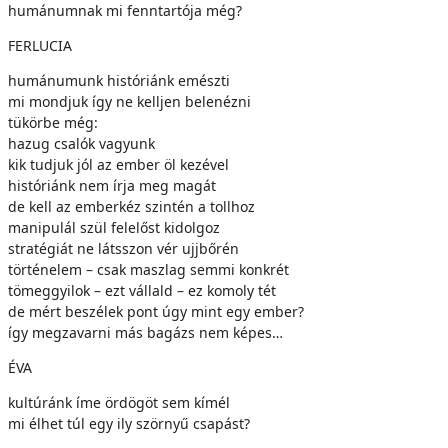
humánumnak mi fenntartója még?
FERLUCIA
humánumunk históriánk emészti
mi mondjuk így ne kelljen belenézni
tükörbe még:
hazug csalók vagyunk
kik tudjuk jól az ember öl kezével
históriánk nem írja meg magát
de kell az emberkéz szintén a tollhoz
manipulál szül felelőst kidolgoz
stratégiát ne látsszon vér ujjbőrén
történelem – csak maszlag semmi konkrét
tömeggyilok – ezt vállald – ez komoly tét
de mért beszélek pont úgy mint egy ember?
így megzavarni más bagázs nem képes…
ÉVA
kultúránk íme ördögöt sem kímél
mi élhet túl egy ily szörnyű csapást?