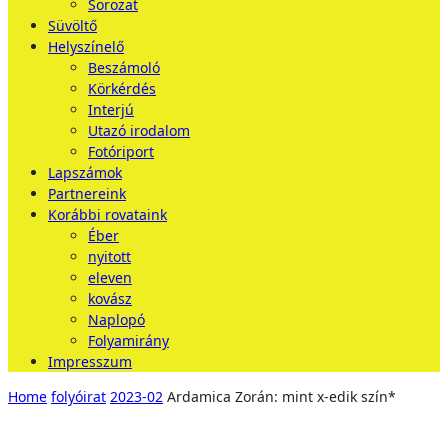
Sorozat
Süvöltő
Helyszínelő
Beszámoló
Körkérdés
Interjú
Utazó irodalom
Fotóriport
Lapszámok
Partnereink
Korábbi rovataink
Éber
nyitott
eleven
kovász
Naplopó
Folyamirány
Impresszum
Home
folyóirat
2023-02
Ardamica Zorán: mint x-edik szín*