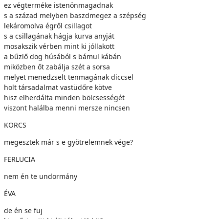
ez végterméke istenönmagadnak
s a század melyben baszdmegez a szépség
lekáromolva égről csillagot
s a csillagának hágja kurva anyját
mosakszik vérben mint ki jóllakott
a bűzlő dög húsából s bámul kábán
miközben őt zabálja szét a sorsa
melyet menedzselt tenmagának diccsel
holt társadalmat vastüdőre kötve
hisz elherdálta minden bölcsességét
viszont halálba menni mersze nincsen
KORCS
megesztek már s e gyötrelemnek vége?
FERLUCIA
nem én te undormány
ÉVA
de én se fuj