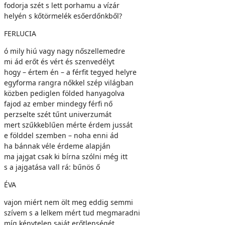
fodorja szét s lett porhamu a vízár
helyén s kőtörmelék esőerdőnkből?
FERLUCIA
ó mily hiú vagy nagy nőszellemedre
mi ád erőt és vért és szenvedélyt
hogy – értem én – a férfit tegyed helyre
egyforma rangra nőkkel szép világban
közben pediglen földed hanyagolva
fajod az ember mindegy férfi nő
perzselte szét tűnt univerzumát
mert szűkkeblűen mérte érdem jussát
e földdel szemben – noha enni ád
ha bánnak véle érdeme alapján
ma jajgat csak ki bírna szólni még itt
s a jajgatása vall rá: bűnös ő
ÉVA
vajon miért nem ölt meg eddig semmi
szívem s a lelkem mért tud megmaradni
míg kénytelen saját erőtlenségét