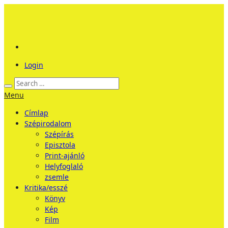
Login
Menu
Címlap
Szépirodalom
Szépírás
Episztola
Print-ajánló
Helyfoglaló
zsemle
Kritika/esszé
Könyv
Kép
Film