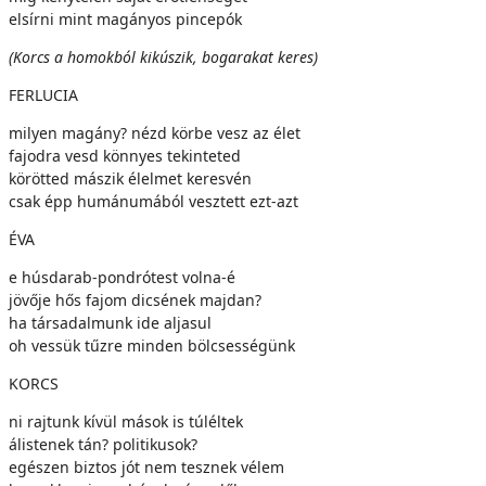
elsírni mint magányos pincepók
(Korcs a homokból kikúszik, bogarakat keres)
FERLUCIA
milyen magány? nézd körbe vesz az élet
fajodra vesd könnyes tekinteted
körötted mászik élelmet keresvén
csak épp humánumából vesztett ezt-azt
ÉVA
e húsdarab-pondrótest volna-é
jövője hős fajom dicsének majdan?
ha társadalmunk ide aljasul
oh vessük tűzre minden bölcsességünk
KORCS
ni rajtunk kívül mások is túléltek
álistenek tán? politikusok?
egészen biztos jót nem tesznek vélem