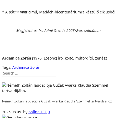
* A
Bármi
mint
című, Madách-bicentenáriumra készülő ciklusból
Megjelent az Irodalmi Szemle 2023/2-es számában.
Ardamica
Zorán
(1970, Losonc) író, költő, műfordító, zenész
Tags:
Ardamica Zorán
Németh Zoltán laudációja Gužák Avarka Klaudia Szemmel tartva-díjához
2026.08.05.
by
online_ISZ
0