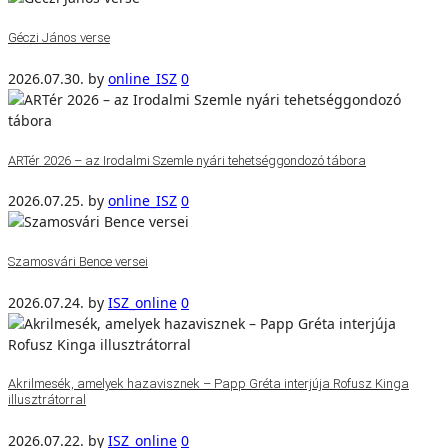
Géczi János verse
2026.07.30.
by
online_ISZ
0
ARTér 2026 – az Irodalmi Szemle nyári tehetséggondozó tábora
2026.07.25.
by
online_ISZ
0
Szamosvári Bence versei
2026.07.24.
by
ISZ_online
0
Akrilmesék, amelyek hazavisznek – Papp Gréta interjúja Rofusz Kinga
illusztrátorral
2026.07.22.
by
ISZ_online
0