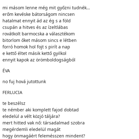
mi másom lenne még mit győzni tudnék…
erőm kevéske bátorságom nincsen
hatalmat ennyit ád az ég s a föld
csupán a hitves és az ízeltlábas
rovátkolt barmocska a választékom
bitorlom őket másom sincs e létben
forró homok hol fojt s pirít a nap
e kettő éltet másik kettő gyilkol
ennyit kapok az örömboldogságból
ÉVA
no fuj hová jutottunk
FERLUCIA
te beszélsz
te némber aki komplett fajod dobtad
eledelül a vélt közjó táljára?
mert hitted vak nő: társadalmad szobra
megérdemli eledelül magát
hogy önmagáért felemésszen mindent?