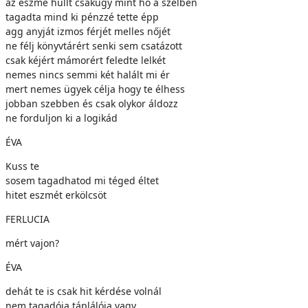
az eszme hullt csakúgy mint hó a szélben
tagadta mind ki pénzzé tette épp
agg anyját izmos férjét melles nőjét
ne félj könyvtárért senki sem csatázott
csak kéjért mámorért feledte lelkét
nemes nincs semmi két halált mi ér
mert nemes ügyek célja hogy te élhess
jobban szebben és csak olykor áldozz
ne forduljon ki a logikád
ÉVA
Kuss te
sosem tagadhatod mi téged éltet
hitet eszmét erkölcsöt
FERLUCIA
mért vajon?
ÉVA
dehát te is csak hit kérdése volnál
nem tagadója táplálója vagy