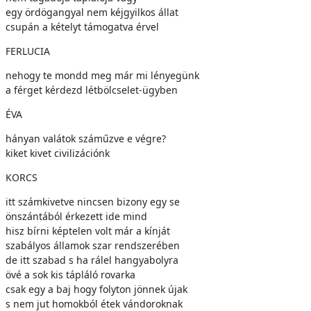
egy ördögangyal nem kéjgyilkos állat
csupán a kételyt támogatva érvel
FERLUCIA
nehogy te mondd meg már mi lényegünk
a férget kérdezd létbölcselet-ügyben
ÉVA
hányan valátok száműzve e végre?
kiket kivet civilizációnk
KORCS
itt számkivetve nincsen bizony egy se
önszántából érkezett ide mind
hisz bírni képtelen volt már a kínját
szabályos államok szar rendszerében
de itt szabad s ha rálel hangyabolyra
övé a sok kis tápláló rovarka
csak egy a baj hogy folyton jönnek újak
s nem jut homokból étek vándoroknak