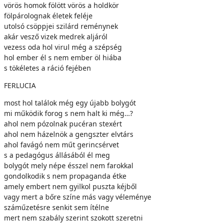
vörös homok fölött vörös a holdkör
fölpárolognak életek feléje
utolsó csöppjei szilárd reménynek
akár vesző vizek medrek aljáról
vezess oda hol virul még a szépség
hol ember él s nem ember öl hiába
s tökéletes a ráció fejében
FERLUCIA
most hol találok még egy újabb bolygót
mi működik forog s nem halt ki még…?
ahol nem pózolnak pucéran stexért
ahol nem házelnök a gengszter elvtárs
ahol favágó nem műt gerincsérvet
s a pedagógus állásából él meg
bolygót mely népe ésszel nem farokkal
gondolkodik s nem propaganda étke
amely embert nem gyilkol puszta kéjből
vagy mert a bőre színe más vagy véleménye
száműzetésre senkit sem ítélne
mert nem szabály szerint szokott szeretni