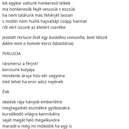
kik egykor voltunk honkereső lelkek
ma honkeresők fejét vesszük s esszük
ha nem találunk más fehérjét lassan
s midőn nem hullik hajnaltájt csöpp harmat
rőt vért iszunk az életért cserébe
(ezalatt Ferlucia Évát egy buckához vonszolta, bent látszik
Ádám mint a homoki Korcs házastársa)
FERLUCIA
ráismersz a férjre?
korcsunk kutyája
mindenki áruja hús-vér vagyona
tiéd lehet ha enni adsz nejének
ÉVA
okádok rája hányok emberlétre
megtagadott eszmékre gyilkosokra
kurválkodó világra kannibálra
saját magát faló megalkuvóra
maradt-e még mi működik ha egy is