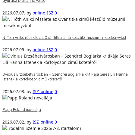
Gyurász Marianna verse
2026.07.07.
by
online_ISZ
0
N. Tóth Anikó részlete az Óvár titka című készülő múzeumi mesekönyvből
2026.07.05.
by
online_ISZ
0
Ovidius Erzsébetvárosban – Szendrei Boglárka kritikája Seres Lili Hanna
Istenek a körfolyosón című kötetéről
2026.07.03.
by
ISZ_online
0
Papp Roland novellája
2026.07.02.
by
ISZ_online
0