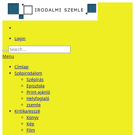
Login
Menu
Címlap
Szépirodalom
Szépírás
Episztola
Print-ajánló
Helyfoglaló
zsemle
Kritika/esszé
Könyv
Kép
Film