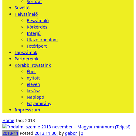
Sorozat
Süvöltő
Helyszínelő
Beszámoló
Körkérdés
Interjú
Utazó irodalom
Fotóriport
Lapszámok
Partnereink
Korábbi rovataink
Éber
nyitott
eleven
kovász
Naplopó
Folyamirány
Impresszum
Home
Tag: 2013
2013-11
Posted
2013.11.30.
by
gabor
|
0