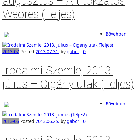
augusztus – A titokzatos
Weöres (Teljes)
Bővebben
2013-07
Posted
2013.07.31.
by
gabor
|
0
Irodalmi Szemle, 2013.
július – Cigány utak (Teljes)
Bővebben
2013-06
Posted
2013.06.25.
by
gabor
|
0