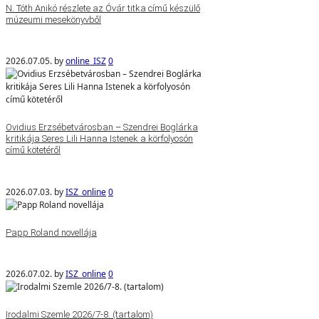
N. Tóth Anikó részlete az Óvár titka című készülő
múzeumi mesekönyvből
2026.07.05.
by
online_ISZ
0
Ovidius Erzsébetvárosban – Szendrei Boglárka
kritikája Seres Lili Hanna Istenek a körfolyosón
című kötetéről
2026.07.03.
by
ISZ_online
0
Papp Roland novellája
2026.07.02.
by
ISZ_online
0
Irodalmi Szemle 2026/7-8. (tartalom)