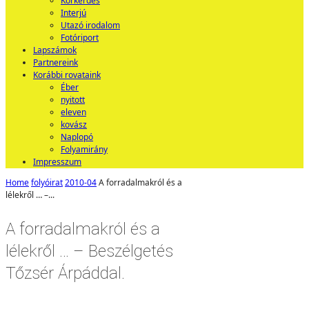
Körkérdés
Interjú
Utazó irodalom
Fotóriport
Lapszámok
Partnereink
Korábbi rovataink
Éber
nyitott
eleven
kovász
Naplopó
Folyamirány
Impresszum
Home
folyóirat
2010-04
A forradalmakról és a
lélekről … –...
A forradalmakról és a
lélekről … – Beszélgetés
Tőzsér Árpáddal.