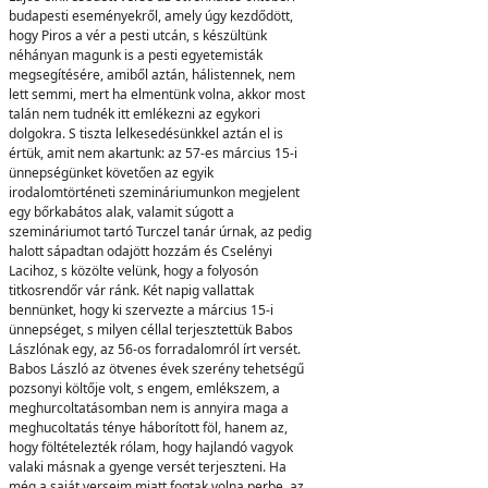
budapesti eseményekről, amely úgy kezdődött,
hogy Piros a vér a pesti utcán, s készültünk
néhányan magunk is a pesti egyetemisták
megsegítésére, amiből aztán, hálistennek, nem
lett semmi, mert ha elmentünk volna, akkor most
talán nem tudnék itt emlékezni az egykori
dolgokra. S tiszta lelkesedésünkkel aztán el is
értük, amit nem akartunk: az 57-es március 15-i
ünnepségünket követően az egyik
irodalomtörténeti szemináriumunkon megjelent
egy bőrkabátos alak, valamit súgott a
szemináriumot tartó Turczel tanár úrnak, az pedig
halott sápadtan odajött hozzám és Cselényi
Lacihoz, s közölte velünk, hogy a folyosón
titkosrendőr vár ránk. Két napig vallattak
bennünket, hogy ki szervezte a március 15-i
ünnepséget, s milyen céllal terjesztettük Babos
Lászlónak egy, az 56-os forradalomról írt versét.
Babos László az ötvenes évek szerény tehetségű
pozsonyi költője volt, s engem, emlékszem, a
meghurcoltatásomban nem is annyira maga a
meghucoltatás ténye háborított föl, hanem az,
hogy föltételezték rólam, hogy hajlandó vagyok
valaki másnak a gyenge versét terjeszteni. Ha
még a saját verseim miatt fogtak volna perbe, az