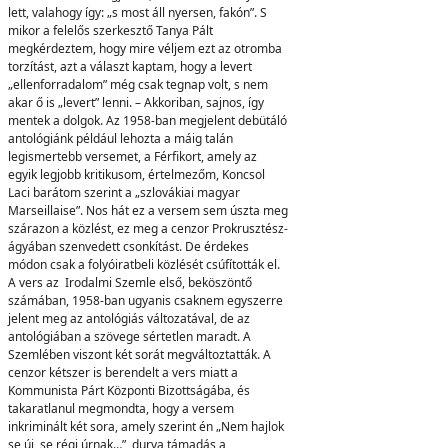
lett, valahogy így: „s most áll nyersen, fakón”. S
mikor a felelős szerkesztő Tanya Pált
megkérdeztem, hogy mire véljem ezt az otromba
torzítást, azt a választ kaptam, hogy a levert
„ellenforradalom” még csak tegnap volt, s nem
akar ő is „levert” lenni. – Akkoriban, sajnos, így
mentek a dolgok. Az 1958-ban megjelent debütáló
antológiánk például lehozta a máig talán
legismertebb versemet, a Férfikort, amely az
egyik legjobb kritikusom, értelmezőm, Koncsol
Laci barátom szerint a „szlovákiai magyar
Marseillaise”. Nos hát ez a versem sem úszta meg
szárazon a közlést, ez meg a cenzor Prokrusztész-
ágyában szenvedett csonkítást. De érdekes
módon csak a folyóiratbeli közlését csúfították el.
A vers az Irodalmi Szemle első, beköszöntő
számában, 1958-ban ugyanis csaknem egyszerre
jelent meg az antológiás változatával, de az
antológiában a szövege sértetlen maradt. A
Szemlében viszont két sorát megváltoztatták. A
cenzor kétszer is berendelt a vers miatt a
Kommunista Párt Központi Bizottságába, és
takaratlanul megmondta, hogy a versem
inkriminált két sora, amely szerint én „Nem hajlok
se új, se régi úrnak…”, durva támadás a