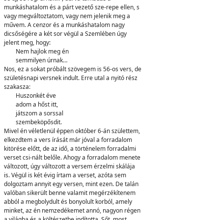
munkáshatalom és a párt vezető sze-repe ellen, s
vagy megváltoztatom, vagy nem jelenik meg a
művem. A cenzor és a munkáshatalom nagy
dicsőségére a két sor végül a Szemlében úgy
jelent meg, hogy:
Nem hajlok meg én
semmilyen úrnak…
Nos, ez a sokat próbált szövegem is 56-os vers, de
születésnapi versnek indult. Erre utal a nyitó rész
szakasza:
Huszonkét éve
adom a hőst itt,
játszom a sorssal
szembeköpősdit.
Mivel én véletlenül éppen október 6-án születtem,
elkezdtem a vers írását már jóval a forradalom
kitörése előtt, de az idő, a történelem forradalmi
verset csi-nált belőle. Ahogy a forradalom menete
változott, úgy változott a versem érzelmi skálája
is. Végül is két évig írtam a verset, azóta sem
dolgoztam annyit egy versen, mint ezen. De talán
valóban sikerült benne valamit megérzékítenem
abból a megbolydult és bonyolult korból, amely
minket, az én nemzedékemet annó, nagyon régen
a világba és a költészetbe indította. Sőt, most,