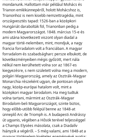
mondanunk. Hallottam már például Mohács és
Trianon emlékünnepéről, holott Mohácshoz is,
Trianonhoz is nem kisebb nemzettragédia, mint
országvesztés tapad: 1526-ban a középkori
Hungáriát darabolták föl, Trianonban pedig a
modern Magyarországot. 1848. március 15-e és
ami utána következett viszont olyan diadal a
magyar törté-nelemben, mint, mondjuk, a nagy
francia forradalom volt a franciában. A magyar
forradalom és szabadságharc persze elbukott, de
következményeiben mégis győzött, mert nála
nélkül nem kerülhetett volna sor az 1867-es
kiegyezésre, s nem született volna meg a modern,
polgári Magyarország, amely az Osztrák–Magyar
Monarchia részeként ugyan, de pontosan olyan
nagy, közép-európai hatalom volt, mint a
középkori magyar birodalom. Ha meg tudtuk
volna tartani, mármint az Osztrák–Magyar
Birodalom-beli Magyarországot, szinte biztos,
hogy előbb-utóbb felépül benne az 1848-at
ünneplő Arc de Triomph is. A budapesti Andrássy
út ugyanis, végében a Hősök terével teljességgel
a Champs Elysées másolata, csak a Diadalív
hiányzik a végéről. – S még valami, ami 1848-at a
magyar történelem kivételes eseményévé avatja: