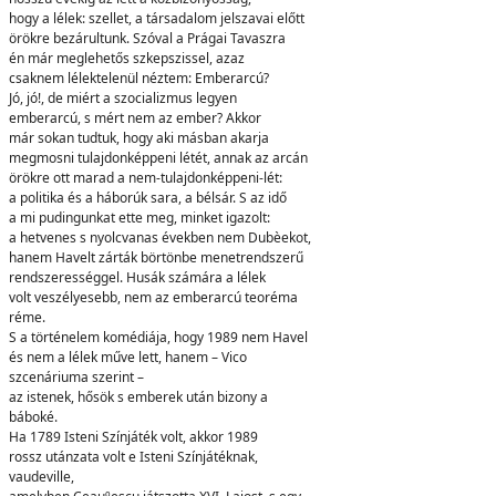
hogy a lélek: szellet, a társadalom jelszavai előtt
örökre bezárultunk. Szóval a Prágai Tavaszra
én már meglehetős szkepszissel, azaz
csaknem lélektelenül néztem: Emberarcú?
Jó, jó!, de miért a szocializmus legyen
emberarcú, s mért nem az ember? Akkor
már sokan tudtuk, hogy aki másban akarja
megmosni tulajdonképpeni létét, annak az arcán
örökre ott marad a nem-tulajdonképpeni-lét:
a politika és a háborúk sara, a bélsár. S az idő
a mi pudingunkat ette meg, minket igazolt:
a hetvenes s nyolcvanas években nem Dubèekot,
hanem Havelt zárták börtönbe menetrendszerű
rendszerességgel. Husák számára a lélek
volt veszélyesebb, nem az emberarcú teoréma
réme.
S a történelem komédiája, hogy 1989 nem Havel
és nem a lélek műve lett, hanem – Vico
szcenáriuma szerint –
az istenek, hősök s emberek után bizony a
báboké.
Ha 1789 Isteni Színjáték volt, akkor 1989
rossz utánzata volt e Isteni Színjátéknak,
vaudeville,