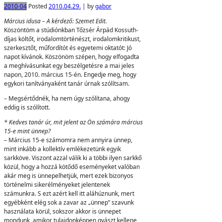
2010-04
Posted
2010.04.29.
|
by
gabor
Március idusa – A kérdező: Szemet Edit.
Köszöntöm a stúdiónkban Tőzsér Árpád Kossuth-
díjas költőt, irodalomtörténészt, irodalomkritikust,
szerkesztőt, műfordítót és egyetemi oktatót: Jó
napot kívánok. Köszönöm szépen, hogy elfogadta
a meghívásunkat egy beszélgetésre a mai jeles
napon, 2010. március 15-én. Engedje meg, hogy
egykori tanítványaként tanár úrnak szólítsam.
– Megsértődnék, ha nem úgy szólítana, ahogy
eddig is szólított.
* Kedves tanár úr, mit jelent az Ön számára március
15-e mint ünnep?
– Március 15-e számomra nem annyira ünnep,
mint inkább a kollektív emlékezetünk egyik
sarkköve. Viszont azzal válik ki a többi ilyen sarkkő
közül, hogy a hozzá kötődő eseményeket valóban
akár meg is ünnepelhetjük, mert ezek bizonyos
történelmi sikerélményeket jelentenek
számunkra. S ezt azért kell itt aláhúznunk, mert
egyébként elég sok a zavar az „ünnep” szavunk
használata körül, sokszor akkor is ünnepet
mondunk, amikor tulajdonképpen gyászt kellene