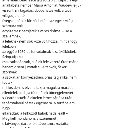
amelyben Ceauºescu játszotta XVI. Lajost, s egy
analfabéta némber Mária Antóniát. Vaudeville-jük
viszont, mi tagadás, döbbenetes volt, a tévé
világot jelentő
üvegszemének köszönhetően az egész világ
számára volt
egyszerre ripacsjáték s véres dráma. – De a
szellemnek,
a léleknek nem sok köze volt hozzá, mint ahogy
lélekben
az egyéb 1989-es forradalmak is szűkölködtek.
Színpadjaikon
csak sokaság volt, a lélek felé vezető úton már a
hanemig sem jutottak el. A tankok, őskori
szörnyek,
a szokatlan környezetben, óriás tagjaikkal nem
tudtak
mit kezdeni, s elvonultak; a magukra maradt
ellenfelek pedig a tüntetések tömegjelenetei
s Ceauºescuék lélektelen lemészárlása után
tanácstalanul néztek egymásra. A történelem
rugói
elfáradtak, a felhúzott bábok hada leállt –
Meg kell mondanom, a szememet
e látványos darab fölöttébb szórakoztatta,