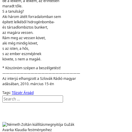
de a lelkem, a lelkem, az érintetlen
maradt tőle.
S a tanulság?
Aki három átélt forradalomban sem
épített lelkéből hidrogénbomba-
és társadlombiztos bunkert,
az magára vessen.
Rám meg az vessen követ,
aki még mindig követ,
s az isten, a hős,
s az ember eszméjének
követe, s nem a magáé.
* Köszönöm szépen a beszélgetést!
——————————————————————
Az interjú elhangzott a Szlovák Rádió magyar
adásában, 2010. március 15-én
Tags:
Tőzsér Árpád