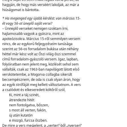
hagyján, de hogy más verséért lakoljak, az már a
hiúságomat is bántotta.
* Ha megenged egy újabb kérdést: van március 15-
ét vagy 56-ot üneplő saját verse?
– Ünneplő verseket nemigen szoktam írni,
hajlamosabb vagyok a gyászra, mint az
apoteózisokra. Március 15-ről semmilyen versem
nincs, de az egykorú feljegyzéseim tanúsága
szerint az 56-os forradalom bukása után néhány
héttel már kész volt az Őszi világ őszi szemmel
című forradalom-gyászoló versem. Igaz, lapban,
folyóiratban nem jelent meg, közlését sehol sem
vállalták, csak az 1963-ban napvilágott látott első
verskötetembe, a Mogorva csillagba sikerült
becsempésznem, de oda is csak olyan áron, hogy
az egyik strófáját meg kellett változtatnom. A vers
a csalódott és elkeseredett költőről szól,
Ki, mint a táj szinét,
átrendezte hitét
nem fontolgatva, bőszen,
s most áll verten, fakón,
új után kutatón
e mozgó, furcsa őszben.
De mire a vers megjelent, a „verten”-ből „nyersen”