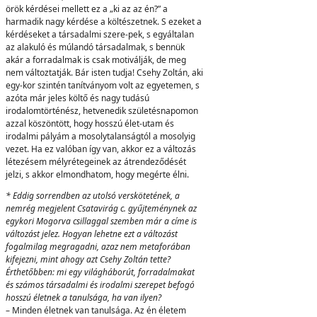
örök kérdései mellett ez a „ki az az én?” a
harmadik nagy kérdése a költészetnek. S ezeket a
kérdéseket a társadalmi szere-pek, s egyáltalan
az alakuló és múlandó társadalmak, s bennük
akár a forradalmak is csak motiválják, de meg
nem változtatják. Bár isten tudja! Csehy Zoltán, aki
egy-kor szintén tanítványom volt az egyetemen, s
azóta már jeles költő és nagy tudású
irodalomtörténész, hetvenedik születésnapomon
azzal köszöntött, hogy hosszú élet-utam és
irodalmi pályám a mosolytalanságtól a mosolyig
vezet. Ha ez valóban így van, akkor ez a változás
létezésem mélyrétegeinek az átrendeződését
jelzi, s akkor elmondhatom, hogy megérte élni.
* Eddig sorrendben az utolsó verskötetének, a
nemrég megjelent Csatavirág c. gyűjteménynek az
egykori Mogorva csillaggal szemben már a címe is
változást jelez. Hogyan lehetne ezt a változást
fogalmilag megragadni, azaz nem metaforában
kifejezni, mint ahogy azt Csehy Zoltán tette?
Érthetőbben: mi egy világháborút, forradalmakat
és számos társadalmi és irodalmi szerepet befogó
hosszú életnek a tanulsága, ha van ilyen?
– Minden életnek van tanulsága. Az én életem