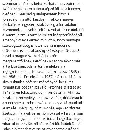
szemináriumába is beíratkozhattam: szeptember
14-én megkaptam a tanárképző főiskola indexét,
október 23-án pedig Budapeseten kitört a
forradalom, s attól kezdve mi, akkori magyar
főiskolások, egyetemisták évekig a forradalom
eszméinek a jegyében éltünk. Adhattak nekünk elő
a kommunizmus történelmi szükségszerűségéről
amennyit csak akartak, mi tudtuk, hogy másfajta
szükségszerűség is létezik, s az mindennél
erősebb, s ez a szabadság szükségszerűsége. S
mivel a magyar szabadságbeszéd
megteremtőjének, Petőfinek a szobra akkor már
állt a Ligetben, oda jártunk emlékezni a
legegyetemesebb forradalmainkra, azaz 1848-ra
és 1956-ra. – Emlékszem, 1957. március 15-én is
kivo-nultunk a hófehér márványból készült s
romantikus pózban szavaló Petőfihez, s látszólag
1848-ra emlékeztünk, de mikor Csizmár Miki, az
egyik legszenvedélyesebb szavalónk, diáktársunk
azt dörögte a szobor tövében, hogy A Kárpátoktól
le az Al-Dunáig Egy bősz üvöltés, egy vad zivatar,
Szétszórt hajával, véres homlokával Áll a viharban
maga a magyar – mindenki tudta, hogy tkp. milyen
viharról beszél. Kézről kézre járt közöttünk Tamási
Lajos elhíresedett verse az ötvenhatos októberi