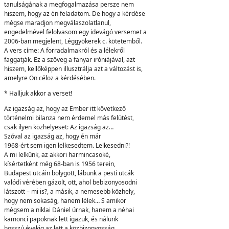
tanulságának a megfogalmazása persze nem
hiszem, hogy az én feladatom. De hogy a kérdése
mégse maradjon megválaszolatlanul,
engedelmével felolvasom egy idevágó versemet a
2006-ban megjelent, Léggyökerek c. kötetemből.
A vers címe: A forradalmakról és a lélekről
faggatják. Ez a szöveg a fanyar iróniájával, azt
hiszem, kellőképpen illusztrálja azt a változást is,
amelyre Ön céloz a kérdésében.
* Halljuk akkor a verset!
Az igazság az, hogy az Ember itt következő
történelmi bilanza nem érdemel más felütést,
csak ilyen közhelyeset: Az igazság az…
Szóval az igazság az, hogy én már
1968-ért sem igen lelkesedtem. Lelkesedni?!
A mi lelkünk, az akkori harmincasoké,
kísértetként még 68-ban is 1956 terein,
Budapest utcáin bolygott, lábunk a pesti utcák
valódi vérében gázolt, ott, ahol bebizonyosodni
látszott – mi is?, a másik, a nemesebb közhely,
hogy nem sokaság, hanem lélek… S amikor
mégsem a niklai Dániel úrnak, hanem a néhai
kamonci papoknak lett igazuk, és nálunk
hosszú évekig az lett a közbizonyosság,