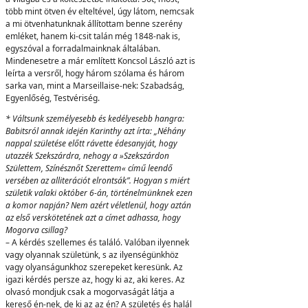
több mint ötven év elteltével, úgy látom, nemcsak
a mi ötvenhatunknak állítottam benne szerény
emléket, hanem ki-csit talán még 1848-nak is,
egyszóval a forradalmainknak általában.
Mindenesetre a már említett Koncsol László azt is
leírta a versről, hogy három szólama és három
sarka van, mint a Marseillaise-nek: Szabadság,
Egyenlőség, Testvériség.
* Váltsunk személyesebb és kedélyesebb hangra:
Babitsról annak idején Karinthy azt írta: „Néhány
nappal születése előtt rávette édesanyját, hogy
utazzék Szekszárdra, nehogy a »Szekszárdon
Születtem, Színésznőt Szerettem« című leendő
versében az alliterációt elrontsák”. Hogyan s miért
születik valaki október 6-án, történelmünknek ezen
a komor napján? Nem azért véletlenül, hogy aztán
az első verskötetének azt a címet adhassa, hogy
Mogorva csillag?
– A kérdés szellemes és találó. Valóban ilyennek
vagy olyannak születünk, s az ilyenségünkhöz
vagy olyanságunkhoz szerepeket keresünk. Az
igazi kérdés persze az, hogy ki az, aki keres. Az
olvasó mondjuk csak a mogorvaságát látja a
kereső én-nek, de ki az az én? A születés és halál