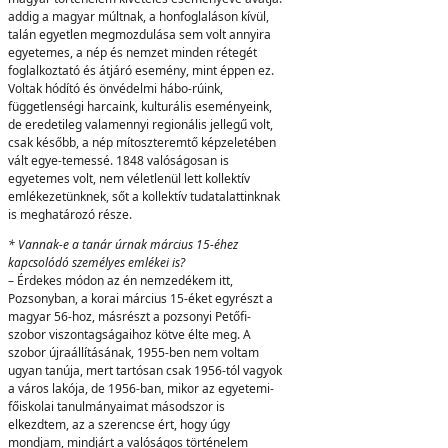
addig a magyar múltnak, a honfoglaláson kívül,
talán egyetlen megmozdulása sem volt annyira
egyetemes, a nép és nemzet minden rétegét
foglalkoztató és átjáró esemény, mint éppen ez.
Voltak hódító és önvédelmi hábo-rúink,
függetlenségi harcaink, kulturális eseményeink,
de eredetileg valamennyi regionális jellegű volt,
csak később, a nép mítoszteremtő képzeletében
vált egye-temessé. 1848 valóságosan is
egyetemes volt, nem véletlenül lett kollektív
emlékezetünknek, sőt a kollektív tudatalattinknak
is meghatározó része.
* Vannak-e a tanár úrnak március 15-éhez
kapcsolódó személyes emlékei is?
– Érdekes módon az én nemzedékem itt,
Pozsonyban, a korai március 15-éket egyrészt a
magyar 56-hoz, másrészt a pozsonyi Petőfi-
szobor viszontagságaihoz kötve élte meg. A
szobor újraállításának, 1955-ben nem voltam
ugyan tanúja, mert tartósan csak 1956-tól vagyok
a város lakója, de 1956-ban, mikor az egyetemi-
főiskolai tanulmányaimat másodszor is
elkezdtem, az a szerencse ért, hogy úgy
mondjam, mindjárt a valóságos történelem