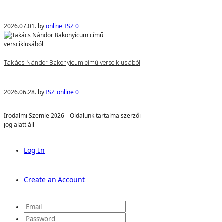
2026.07.01.
by
online_ISZ
0
Takács Nándor Bakonyicum című versciklusából
2026.06.28.
by
ISZ_online
0
Irodalmi Szemle 2026-- Oldalunk tartalma szerzői
jog alatt áll
Log In
Create an Account