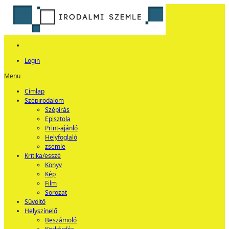
Login
Menu
Címlap
Szépirodalom
Szépírás
Episztola
Print-ajánló
Helyfoglaló
zsemle
Kritika/esszé
Könyv
Kép
Film
Sorozat
Süvöltő
Helyszínelő
Beszámoló