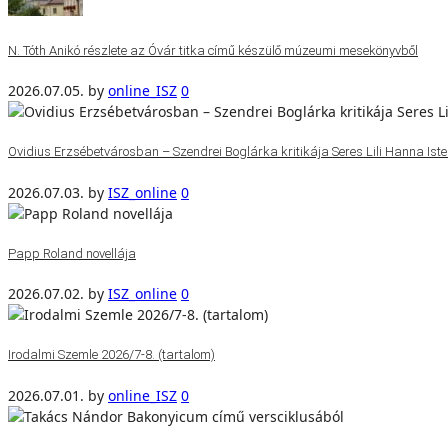
N. Tóth Anikó részlete az Óvár titka című készülő múzeumi mesekönyvből
2026.07.05.
by
online_ISZ
0
Ovidius Erzsébetvárosban – Szendrei Boglárka kritikája Seres Lili Hanna Isten
2026.07.03.
by
ISZ_online
0
Papp Roland novellája
2026.07.02.
by
ISZ_online
0
Irodalmi Szemle 2026/7-8. (tartalom)
2026.07.01.
by
online_ISZ
0