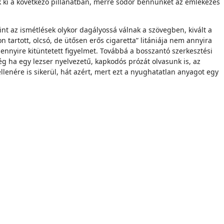
k ki a következő pillanatban, merre sodor bennünket az emlékezés
nt az ismétlések olykor dagályossá válnak a szövegben, kivált a
 tartott, olcsó, de ütősen erős cigaretta” litániája nem annyira
e ennyire kitüntetett figyelmet. Továbbá a bosszantó szerkesztési
g ha egy lezser nyelvezetű, kapkodós prózát olvasunk is, az
enére is sikerül, hát azért, mert ezt a nyughatatlan anyagot egy