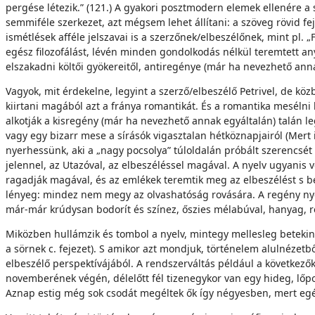
pergése létezik.” (121.) A gyakori posztmodern elemek ellenére 
semmiféle szerkezet, azt mégsem lehet állítani: a szöveg rövid f
ismétlések afféle jelszavai is a szerzőnek/elbeszélőnek, mint pl. „F
egész filozofálást, lévén minden gondolkodás nélkül teremtett anya
elszakadni költői gyökereitől, antiregénye (már ha nevezhető ann
Vagyok, mit érdekelne, legyint a szerző/elbeszélő Petrivel, de köz
kiirtani magából azt a fránya romantikát. És a romantika mesélni
alkotják a kisregény (már ha nevezhető annak egyáltalán) talán l
vagy egy bizarr mese a sírásók vigasztalan hétköznapjairól (Mert i
nyerhessünk, aki a „nagy pocsolya” túloldalán próbált szerencsét
jelennel, az Utazóval, az elbeszéléssel magával. A nyelv ugyanis
ragadják magával, és az emlékek teremtik meg az elbeszélést s
lényeg: mindez nem megy az olvashatóság rovására. A regény nyelv
már-már krúdysan bodorít és színez, őszies mélabúval, hanyag, r
Miközben hullámzik és tombol a nyelv, mintegy mellesleg betekinté
a sörnek c. fejezet). S amikor azt mondjuk, történelem alulnézetbő
elbeszélő perspektívájából. A rendszerváltás például a következők
novemberének végén, délelőtt fél tizenegykor van egy hideg, lőpo
Aznap estig még sok csodát megéltek ők így négyesben, mert egésze