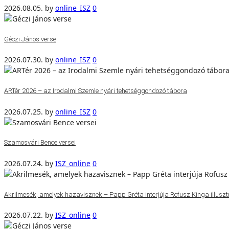
2026.08.05.
by
online_ISZ
0
Géczi János verse
2026.07.30.
by
online_ISZ
0
ARTér 2026 – az Irodalmi Szemle nyári tehetséggondozó tábora
2026.07.25.
by
online_ISZ
0
Szamosvári Bence versei
2026.07.24.
by
ISZ_online
0
Akrilmesék, amelyek hazavisznek – Papp Gréta interjúja Rofusz Kinga illuszt
2026.07.22.
by
ISZ_online
0