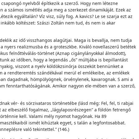
, csapongó nyelvből építkezik a szerző. Hogy nem létezne
ban a számos ismétlés adja meg a szerkezet dinamikáját. Ezek az
tezik egyáltalán? Víz visz, súly fog. A kavics? Le se szarja ezt az
n inkább költészet: Szászi Zoltán nem tud, és nem is akar
rdeklik az idő visszhangos alagútjai. Maga is bevallja, nem tudja
 a nyers realizmusba és a groteszkbe. Kiváló novellaszerű betétek
kus felnőttéválás-történet (Aznap cigánylányokkal álmodott),
atunk az időben, hogy a legendás „ős” múltjába is bepillantást
nyakig, viszont a nyelv köldökzsinórja összeköt bennünket a
 nem a rendteremtés szándékával merül el emlékeibe, az emlékek
ában dagadnak, hömpölyögnek, örvénylenek, kavarognak. S ami a
 iram fenntarthatóságának. Amikor nagyon ele-mében van a szerző,
k vér- és sörzivataros történetébe (lásd még: Fel, fel, ti rabjai
int az elbeszélő fogalmaz, „lágylaposrészegen” a földön fetrengő
 történnie kell. Valami mély nyomot hagyónak. Ha 89
masztékaiból ismét kihúztak egyet, s talán a legfontosabbat.
neplésre való tekintettel.” (146.)