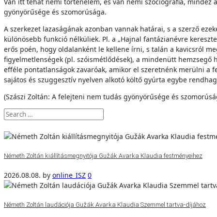
Van itt tehát némi történelem, és van némi szociográfia, mindez
gyönyörűsége és szomorúsága.
A szerkezet lazaságának azonban vannak határai, s a szerző ezeke
különösebb funkció nélküliek. Pl. a „Hajnal fantázianévre kereszt
erős poén, hogy oldalanként le kellene írni, s talán a kavicsról me
figyelmetlenségek (pl. szóismétlődések), a mindenütt hemzsegő he
efféle pontatlanságok zavaróak, amikor el szeretnénk merülni a 
sajátos és szuggesztív nyelven alkotó költő gyúrta egybe rendhag
(Szászi Zoltán: A felejteni nem tudás gyönyörűsége és szomorúság
Németh Zoltán kiállításmegnyitója Gužák Avarka Klaudia festményeihez
2026.08.08.
by
online_ISZ
0
Németh Zoltán laudációja Gužák Avarka Klaudia Szemmel tartva-díjához