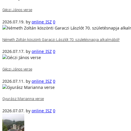
Géczi János verse
2026.07.19.
by
online_ISZ
0
Németh Zoltán köszönti Garaczi Lászlót 70. születésnapja alkalmából!
2026.07.17.
by
online_ISZ
0
Géczi János verse
2026.07.11.
by
online_ISZ
0
Gyurász Marianna verse
2026.07.07.
by
online_ISZ
0