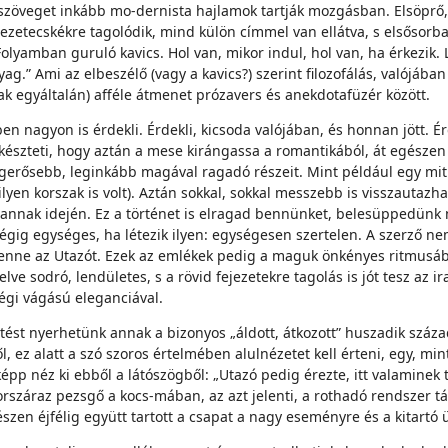
a szöveget inkább mo-dernista hajlamok tartják mozgásban. Elsöprő
ejezetecskékre tagolódik, mind külön címmel van ellátva, s elsősor
olyamban guruló kavics. Hol van, mikor indul, hol van, ha érkezik. Lé
g.” Ami az elbeszélő (vagy a kavics?) szerint filozofálás, valójába
ak egyáltalán) afféle átmenet prózavers és anekdotafüzér között.
ben nagyon is érdekli. Érdekli, kicsoda valójában, és honnan jött. É
 készteti, hogy aztán a mese kirángassa a romantikából, át egészen
egerősebb, leginkább magával ragadó részeit. Mint például egy miti
lyen korszak is volt). Aztán sokkal, sokkal messzebb is visszautazh
 annak idején. Ez a történet is elragad bennünket, belesüppedünk 
 végig egységes, ha létezik ilyen: egységesen szertelen. A szerző
 benne az Utazót. Ezek az emlékek pedig a maguk önkényes ritmus
e sodró, lendületes, s a rövid fejezetekre tagolás is jót tesz az
égi vágású eleganciával.
st nyerhetünk annak a bizonyos „áldott, átkozott” huszadik századna
l, ez alatt a szó szoros értelmében alulnézetet kell érteni, egy, m
épp néz ki ebből a látószögből: „Utazó pedig érezte, itt valaminek
rszáraz pezsgő a kocs-mában, az azt jelenti, a rothadó rendszer tá
n éjfélig együtt tartott a csapat a nagy eseményre és a kitartó ün