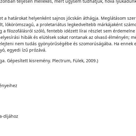
 azonban teljesen mellékes, mert úgysem tudhatjuk, hova lyukadun
t a határokat helyenként sajnos jócskán áthágja. Meglátásom szeri
elt, lókörömszagú, a proletariátus legkedveltebb márkájaként számon
g a filozofálásról szóló, fentebb idézett lírai részlet sem érdemeln
lyesírási hibák és elütések sokat rontanak az olvasó élményén; mé
felejteni nem tudás gyönyörűségébe és szomorúságába. Ha ennek ell
yó, egyedi ízű prózává.
a. Gépesített kisremény. Plectrum, Fülek, 2009.)