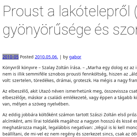
Proust a lakótelepről 
gyönyörűsége és szo
2010-05
Posted
2010.05.06.
|
by
gabor
Könyvről könyvre – Szalay Zoltán írása. – „Marha egy dolog ez az 
nem is illik semmiféle sznobos prousti fennköltség, hiszen az „áld
volt: szertelen, töredékes, drámai, groteszk. Ha mégis a nagy fran
Az elbeszélő, akit Utazó néven ismerhetünk meg, összevissza csa
elbeszélője, máskor a családi emlékezeté, vagy éppen a tágabb kö
van, mélyen a szöveg nyelvében.
Az eddig jobbára költőként számon tartott Szászi Zoltán első próz
alcímként, ami lírai toldalék magához a nagyon hosszú és kissé 
meghatározza magát, legalábbis negatívan: „Végül is ki kell mon
beállítani, de mi-vel ez nem regény és szerkezet sincs, csak az ö