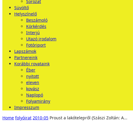
Sorozat
Süvöltő
Helyszínelő
Beszámoló
Körkérdés
Interjú
Utazó irodalom
Fotóriport
Lapszámok
Partnereink
Korábbi rovataink
Éber
nyitott
eleven
kovász
Naplopó
Folyamirány
Impresszum
Home
folyóirat
2010-05
Proust a lakótelepről (Szászi Zoltán: A...