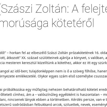
(Szászi Zoltán: A fele
morúsága kötetéről
idő!” – horkan fel az elbeszélő Szászi Zoltán prózakötetének 16. ol
ott, átkozott” XX. század szülötteinek ajánlja a könyvet, s valóban
cia mesteren keresztül közelítünk a kötethez, akkor ez itt egy szürke
tangol az idő-ben; tulajdonképpen nem is ő a szöveg főhőse, hane
rnyezete emlékezetéé. Olykor egyes szám első személybe csusszan á
ai próbálkozása egy műfajilag nehezen behatárolható kötetet eredmé
erőltetett címhez, ám a – valószínűleg egyébként is haszontalan –
dani, nincsenek lányok ebben a történetben. Kérdés persze, van-e
tletszerű sodródásban felbukkanó arcok, sziluettek, nevek, esemény