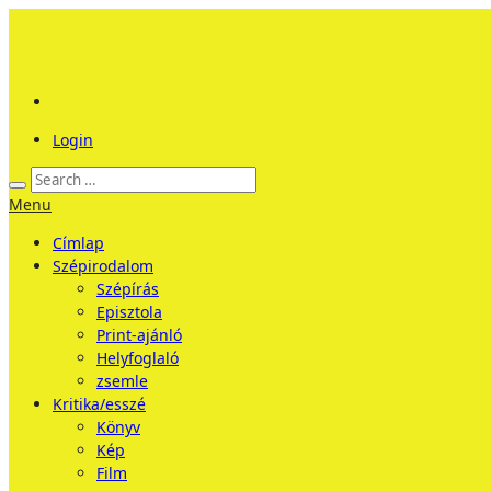
Login
Menu
Címlap
Szépirodalom
Szépírás
Episztola
Print-ajánló
Helyfoglaló
zsemle
Kritika/esszé
Könyv
Kép
Film