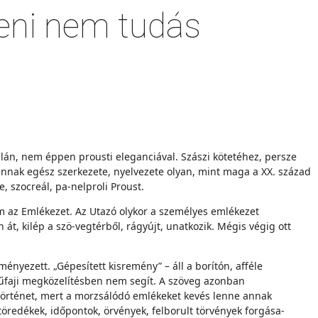
jteni nem tudás
dalán, nem éppen prousti eleganciával. Szászi kötetéhez, persze
, annak egész szerkezete, nyelvezete olyan, mint maga a XX. század
, szocreál, pa-nelproli Proust.
m az Emlékezet. Az Utazó olykor a személyes emlékezet
t, kilép a szö-vegtérből, rágyújt, unatkozik. Mégis végig ott
nyezett. „Gépesített kisremény” – áll a borítón, afféle
 műfaji megközelítésben nem segít. A szöveg azonban
 történet, mert a morzsálódó emlékeket kevés lenne annak
töredékek, időpontok, örvények, felborult törvények forgása-