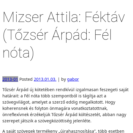
Mizser Attila: Féktáv
(Tőzsér Árpád: Fél
nóta)
2013-01
Posted
2013.01.03.
|
by
gabor
Tőzsér Árpád új kötetében rendkívül izgalmasan feszegeti saját
határait: a Fél nóta több szempontból is tágítja azt a
szövegvilágot, amelyet a szerző eddig megalkotott. Hogy
koherensnek és folyton önmagára vonatkoztatottnak,
önreflexívnek érzékeljük Tőzsér Árpád költészetét, abban nagy
szerepet játszik a szövegközöttiség jelenléte.
A saját szövegek termékeny „újrahasznosítása”, több esetben