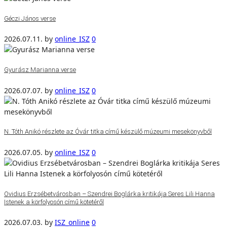
Géczi János verse
2026.07.11.
by
online_ISZ
0
Gyurász Marianna verse
2026.07.07.
by
online_ISZ
0
N. Tóth Anikó részlete az Óvár titka című készülő múzeumi mesekönyvből
2026.07.05.
by
online_ISZ
0
Ovidius Erzsébetvárosban – Szendrei Boglárka kritikája Seres Lili Hanna
Istenek a körfolyosón című kötetéről
2026.07.03.
by
ISZ_online
0