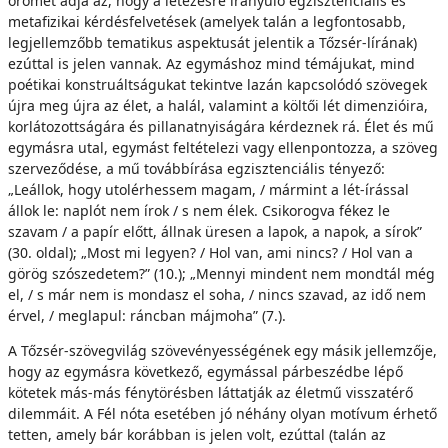
örömét adja az, hogy a létezésre irányuló egzisztenciális és
metafizikai kérdésfelvetések (amelyek talán a legfontosabb,
legjellemzőbb tematikus aspektusát jelentik a Tőzsér-lírának)
ezúttal is jelen vannak. Az egymáshoz mind témájukat, mind
poétikai konstruáltságukat tekintve lazán kapcsolódó szövegek
újra meg újra az élet, a halál, valamint a költői lét dimenzióira,
korlátozottságára és pillanatnyiságára kérdeznek rá. Élet és mű
egymásra utal, egymást feltételezi vagy ellenpontozza, a szöveg
szerveződése, a mű továbbírása egzisztenciális tényező:
„Leállok, hogy utolérhessem magam, / mármint a lét-írással
állok le: naplót nem írok / s nem élek. Csikorogva fékez le
szavam / a papír előtt, állnak üresen a lapok, a napok, a sírok”
(30. oldal); „Most mi legyen? / Hol van, ami nincs? / Hol van a
görög szószedetem?” (10.); „Mennyi mindent nem mondtál még
el, / s már nem is mondasz el soha, / nincs szavad, az idő nem
érvel, / meglapul: ráncban májmoha” (7.).
A Tőzsér-szövegvilág szövevényességének egy másik jellemzője,
hogy az egymásra következő, egymással párbeszédbe lépő
kötetek más-más fénytörésben láttatják az életmű visszatérő
dilemmáit. A Fél nóta esetében jó néhány olyan motívum érhető
tetten, amely bár korábban is jelen volt, ezúttal (talán az