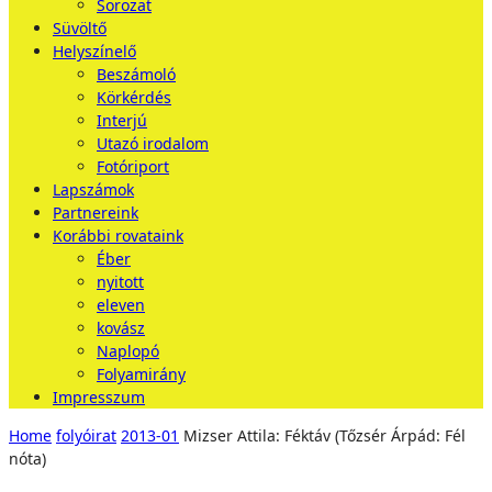
Sorozat
Süvöltő
Helyszínelő
Beszámoló
Körkérdés
Interjú
Utazó irodalom
Fotóriport
Lapszámok
Partnereink
Korábbi rovataink
Éber
nyitott
eleven
kovász
Naplopó
Folyamirány
Impresszum
Home
folyóirat
2013-01
Mizser Attila: Féktáv (Tőzsér Árpád: Fél
nóta)