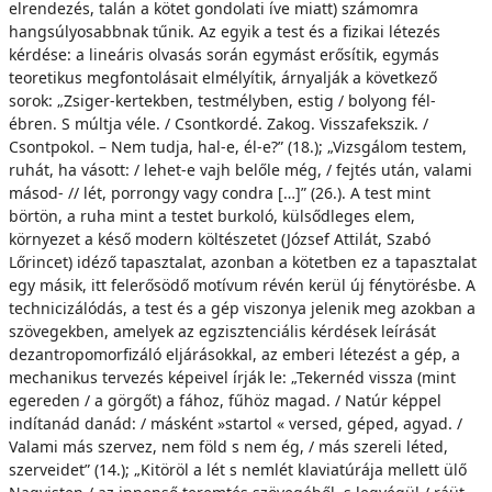
elrendezés, talán a kötet gondolati íve miatt) számomra
hangsúlyosabbnak tűnik. Az egyik a test és a fizikai létezés
kérdése: a lineáris olvasás során egymást erősítik, egymás
teoretikus megfontolásait elmélyítik, árnyalják a következő
sorok: „Zsiger-kertekben, testmélyben, estig / bolyong fél-
ébren. S múltja véle. / Csontkordé. Zakog. Visszafekszik. /
Csontpokol. – Nem tudja, hal-e, él-e?” (18.); „Vizsgálom testem,
ruhát, ha vásott: / lehet-e vajh belőle még, / fejtés után, valami
másod- // lét, porrongy vagy condra […]” (26.). A test mint
börtön, a ruha mint a testet burkoló, külsődleges elem,
környezet a késő modern költészetet (József Attilát, Szabó
Lőrincet) idéző tapasztalat, azonban a kötetben ez a tapasztalat
egy másik, itt felerősödő motívum révén kerül új fénytörésbe. A
technicizálódás, a test és a gép viszonya jelenik meg azokban a
szövegekben, amelyek az egzisztenciális kérdések leírását
dezantropomorfizáló eljárásokkal, az emberi létezést a gép, a
mechanikus tervezés képeivel írják le: „Tekernéd vissza (mint
egereden / a görgőt) a fához, fűhöz magad. / Natúr képpel
indítanád danád: / másként »startol « versed, géped, agyad. /
Valami más szervez, nem föld s nem ég, / más szereli léted,
szerveidet” (14.); „Kitöröl a lét s nemlét klaviatúrája mellett ülő