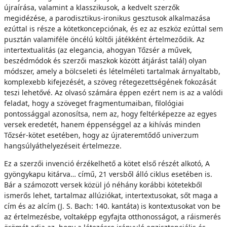
újraírása, valamint a klasszikusok, a kedvelt szerzők
megidézése, a parodisztikus-ironikus gesztusok alkalmazása
ezúttal is része a kötetkoncepciónak, és ez az eszköz ezúttal sem
pusztán valamiféle öncélú költői játékként értelmeződik. Az
intertextualitás (az elegancia, ahogyan Tőzsér a művek,
beszédmódok és szerzői maszkok között átjárást talál) olyan
módszer, amely a bölcseleti és lételméleti tartalmak árnyaltabb,
komplexebb kifejezését, a szöveg rétegezettségének fokozását
teszi lehetővé. Az olvasó számára éppen ezért nem is az a valódi
feladat, hogy a szöveget fragmentumaiban, filológiai
pontossággal azonosítsa, nem az, hogy feltérképezze az egyes
versek eredetét, hanem éppenséggel az a kihívás minden
Tőzsér-kötet esetében, hogy az újrateremtődő univerzum
hangsúlyáthelyezéseit értelmezze.
Ez a szerzői invenció érzékelhető a kötet első részét alkotó, A
gyöngykapu kitárva… című, 21 versből álló ciklus esetében is.
Bár a számozott versek közül jó néhány korábbi kötetekből
ismerős lehet, tartalmaz allúziókat, intertextusokat, sőt maga a
cím és az alcím (J. S. Bach: 140. kantáta) is kontextusokat von be
az értelmezésbe, voltaképp egyfajta otthonosságot, a ráismerés