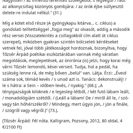
Nagyisten / az innenső teremtés szövegéből, s legvégül / ráüt
az alkonycsillag közönyös gombjára: / az örök éjbe süllyesztő
delete-re indulat nélkül.” (31.)
Míg a kötet első része (A gyöngykapu kitárva… c. ciklus) a
gondolati telítettséggel „fogja meg” az olvasót, addig a második
rész versei (Visszatekintés a csillagokból cím alatt öt ciklus
szerepel), miközben gyakran szintén bölcseleti kérdéseket
vetnek fel, jóval több játékosságot hordoznak, bizonyítva, hogy
Tőzsér Árpád poétikai eszköztárában vannak még váratlan
megoldások, meglepetések, az önirónia (is) jelzi, hogy korai még
várni Tőzsér lemondó, kései verseit. Tudja, hol a pedál, ha
szükség lenne rá, de még bőven „belül” van. Látja. Érzi: „Éveid
száma sok, témád kevés / s unod azt is. Tanács: dekonstruálj! /
le s hátra: a Sein – időben-levés, / nyakig.” (68.); „A
tényigazságok kilöknek / e legesleg-létből, / két futó lábam leáll,
/ monadológiám szétdől. / (Leáll a lábam! De / miről áll le, / szó-
vagy tán hóhérszékről? / Mindegy, mert úgyis jön, / jön a finále,
/ szögről vagy végről.)” (73.).
(Tőzsér Árpád: Fél nóta. Kalligram, Pozsony, 2012, 80 oldal, 4
€/2100 Ft)