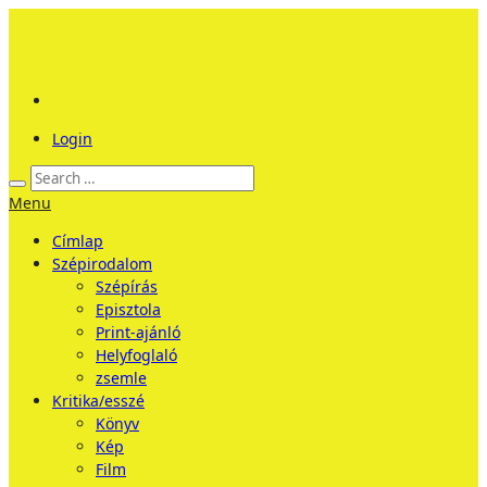
Login
Menu
Címlap
Szépirodalom
Szépírás
Episztola
Print-ajánló
Helyfoglaló
zsemle
Kritika/esszé
Könyv
Kép
Film