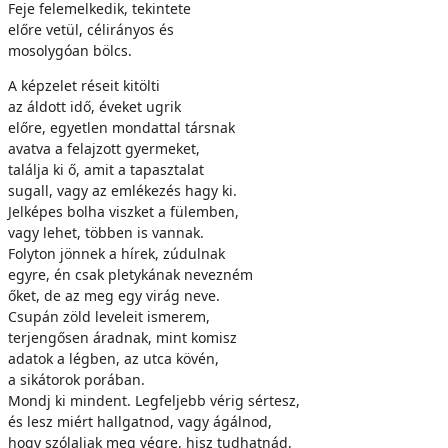
Feje felemelkedik, tekintete
előre vetül, célirányos és
mosolygóan bölcs.
A képzelet réseit kitölti
az áldott idő, éveket ugrik
előre, egyetlen mondattal társnak
avatva a felajzott gyermeket,
találja ki ő, amit a tapasztalat
sugall, vagy az emlékezés hagy ki.
Jelképes bolha viszket a fülemben,
vagy lehet, többen is vannak.
Folyton jönnek a hírek, zúdulnak
egyre, én csak pletykának nevezném
őket, de az meg egy virág neve.
Csupán zöld leveleit ismerem,
terjengősen áradnak, mint komisz
adatok a légben, az utca kövén,
a sikátorok porában.
Mondj ki mindent. Legfeljebb vérig sértesz,
és lesz miért hallgatnod, vagy ágálnod,
hogy szólaljak meg végre, hisz tudhatnád,