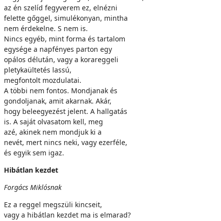
az én szelíd fegyverem ez, elnézni
felette gőggel, simulékonyan, mintha
nem érdekelne. S nem is.
Nincs egyéb, mint forma és tartalom
egysége a napfényes parton egy
opálos délután, vagy a korareggeli
pletykaültetés lassú,
megfontolt mozdulatai.
A többi nem fontos. Mondjanak és
gondoljanak, amit akarnak. Akár,
hogy beleegyezést jelent. A hallgatás
is. A saját olvasatom kell, meg
azé, akinek nem mondjuk ki a
nevét, mert nincs neki, vagy ezerféle,
és egyik sem igaz.
Hibátlan kezdet
Forgács Miklósnak
Ez a reggel megszüli kincseit,
vagy a hibátlan kezdet ma is elmarad?