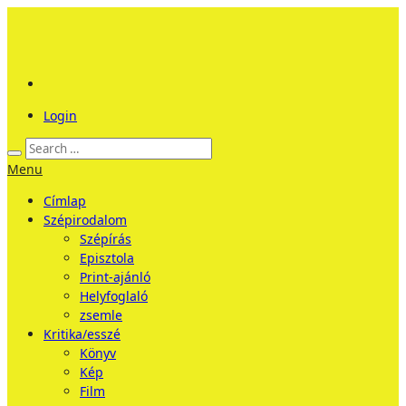
Login
Menu
Címlap
Szépirodalom
Szépírás
Episztola
Print-ajánló
Helyfoglaló
zsemle
Kritika/esszé
Könyv
Kép
Film