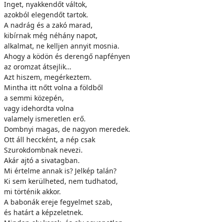
Inget, nyakkendőt váltok,
azokból elegendőt tartok.
A nadrág és a zakó marad,
kibírnak még néhány napot,
alkalmat, ne kelljen annyit mosnia.
Ahogy a ködön és derengő napfényen
az oromzat átsejlik…
Azt hiszem, megérkeztem.
Mintha itt nőtt volna a földből
a semmi közepén,
vagy idehordta volna
valamely ismeretlen erő.
Dombnyi magas, de nagyon meredek.
Ott áll heccként, a nép csak
Szurokdombnak nevezi.
Akár ajtó a sivatagban.
Mi értelme annak is? Jelkép talán?
Ki sem kerülheted, nem tudhatod,
mi történik akkor.
A babonák ereje fegyelmet szab,
és határt a képzeletnek.