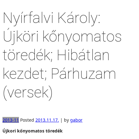
Nyírfalvi Károly:
Újköri kőnyomatos
töredék; Hibátlan
kezdet; Párhuzam
(versek)
2013-11
Posted
2013.11.17.
|
by
gabor
Újkori kőnyomatos töredék