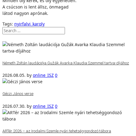
Minden oly kerek, és oly egyenetlen.
A csúcson is lent állsz, önmagad
látod nagyon aprónak.
Tags:
nyirfalvi_karoly
Németh Zoltán laudációja Gužák Avarka Klaudia Szemmel tartva-díjához
2026.08.05.
by
online_ISZ
0
Géczi János verse
2026.07.30.
by
online_ISZ
0
ARTér 2026 – az Irodalmi Szemle nyári tehetséggondozó tábora