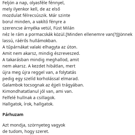
Feljön a nap, olyasféle fénnyel,
mely ilyenkor kell, de az első
mozdulat félrecsúszik. Már szinte
borul minden, a vakító fényre a
szerencse árnyéka vetül, Füst Milán
néz le rám a pormacskák közül.[Minden ellenemre van(?)]Jönnek
lassú, ráérős hullámokban.
A tűpárnákat valaki elhagyta az úton.
Amit nem akarsz, mindig észreveszed.
A takarásban mindig meghallod, amit
nem akarsz. A kezdet hibátlan, mert
újra meg újra reggel van, a folytatás
pedig egy szelíd korholással elmarad.
Galambok tocsognak az éjjeli trágyában.
Kimondhatatlanul jól van, ami van.
Felfelé hullnak a csillagok.
Hallgatok, írok, hallgatok.
Párhuzam
Azt mondja, szörnyeteg vagyok
de tudom, hogy szeret.