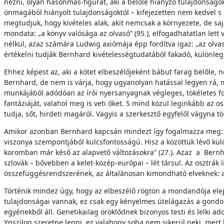
nézni, olyan hasonmás-figurát, aki a belőle hiányzó tulajdonsá
önmagából hiányolt tulajdonságoktól – kifejezetten nem kedvel s ir
megtudjuk, hogy kivételes alak, akit nemcsak a környezete, de saj
mondata: „a könyv valósága az olvasó” (95.), elfogadhatatlan le
nélkül, azaz számára Ludwig axiómája épp fordítva igaz: „az olvasó
értékelni tudják Bernhard kivételességtudatából fakadó, különleg
Ehhez képest az, aki a kötet elbeszélőjeként bábut farag belől
Bernhard, de nem is várja, hogy ugyanolyan hatással legyen rá, mi
munkájából adódóan az írói nyersanyagnak végleges, tökéletes form
fantáziáját, valahol meg is veti őket. S mind közül leginkább az 
tudja, sőt, hirdeti magáról. Vagyis a szerkesztő egyfelől vágyna t
Amikor azonban Bernhard kapcsán mindezt így fogalmazza meg: „o
viszonya szempontjából kulcsfontosságú. Hisz a közöttük lévő kü
koromban már késő az alapvető változásokra” (27.). Azaz a Bernha
szlovák – bővebben a kelet-közép-európai – lét társul. Az osztrák
összefüggésrendszerének, az általánosan kimondható elveknek: a
Történik mindez úgy, hogy az elbeszélő rögtön a mondandója ele
tulajdonságai vannak, ez csak egy kényelmes útelágazás a gond
egyénekből áll. Genetikailag öröklődnek bizonyos testi és lelki a
Ypszilon szeretne lenni, ez valahogy soha nem sikerül neki, mert