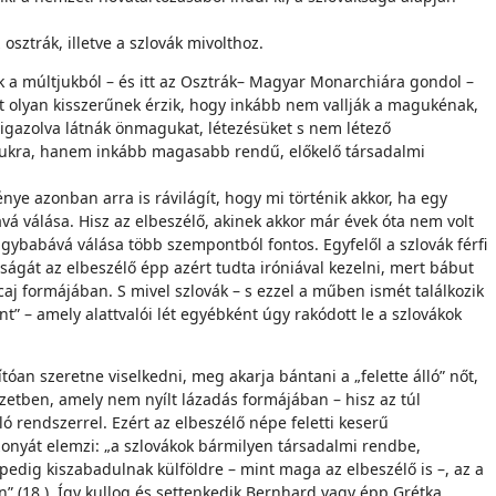
sztrák, illetve a szlovák mivolthoz.
k a múltjukból – és itt az Osztrák– Magyar Monarchiára gondol –
t olyan kisszerűnek érzik, hogy inkább nem vallják a magukénak,
l igazolva látnák önmagukat, létezésüket s nem létező
gukra, hanem inkább magasabb rendű, előkelő társadalmi
nye azonban arra is rávilágít, hogy mi történik akkor, ha egy
bává válása. Hisz az elbeszélő, akinek akkor már évek óta nem volt
ngybabává válása több szempontból fontos. Egyfelől a szlovák férfi
ságát az elbeszélő épp azért tudta iróniával kezelni, mert bábut
aj formájában. S mivel szlovák – s ezzel a műben ismét találkozik
nt” – amely alattvalói lét egyébként úgy rakódott le a szlovákok
óan szeretne viselkedni, meg akarja bántani a „felette álló” nőt,
etben, amely nem nyílt lázadás formájában – hisz az túl
ó rendszerrel. Ezért az elbeszélő népe feletti keserű
onyát elemzi: „a szlovákok bármilyen társadalmi rendbe,
pedig kiszabadulnak külföldre – mint maga az elbeszélő is –, az a
” (18.). Így kullog és settenkedik Bernhard vagy épp Grétka