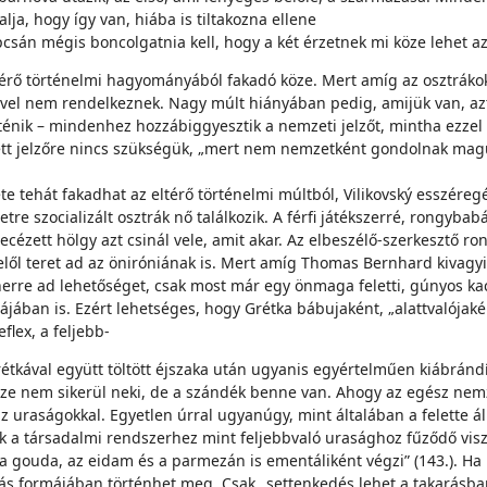
lja, hogy így van, hiába is tiltakozna ellene
án mégis boncolgatnia kell, hogy a két érzetnek mi köze lehet az o
ltérő történelmi hagyományából fakadó köze. Mert amíg az osztráko
mivel nem rendelkeznek. Nagy múlt hiányában pedig, amijük van, az
örténik – mindenhez hozzábiggyesztik a nemzeti jelzőt, mintha ezze
ett jelzőre nincs szükségük, „mert nem nemzetként gondolnak ma
te tehát fakadhat az eltérő történelmi múltból, Vilikovský esszéregé
tre szocializált osztrák nő találkozik. A férfi játékszerré, rongyba
ézett hölgy azt csinál vele, amit akar. Az elbeszélő-szerkesztő ro
elől teret ad az öniróniának is. Mert amíg Thomas Bernhard kivagyi
nerre ad lehetőséget, csak most már egy önmaga feletti, gúnyos kac
májában is. Ezért lehetséges, hogy Grétka bábujaként, „alattvalójaké
flex, a feljebb-
étkával együtt töltött éjszaka után ugyanis egyértelműen kiábrándít
ze nem sikerül neki, de a szándék benne van. Ahogy az egész nemz
 uraságokkal. Egyetlen úrral ugyanúgy, mint általában a felette áll
k a társadalmi rendszerhez mint feljebbvaló urasághoz fűződő visz
a gouda, az eidam és a parmezán is ementáliként végzi” (143.). Ha 
gás formájában történhet meg. Csak „settenkedés lehet a takarásban