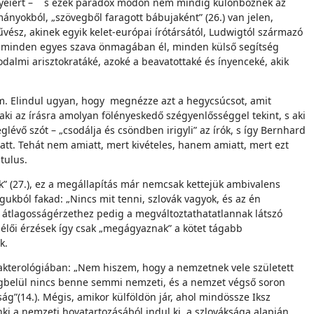
jegyeiért – s ezek paradox módon nem mindig különböznek az
mányokból, „szövegből faragott bábujaként” (26.) van jelen,
űvész, akinek egyik kelet-európai írótársától, Ludwigtól származó
ogy minden egyes szava önmagában él, minden külső segítség
rodalmi arisztokratáké, azoké a beavatottaké és ínyenceké, akik
em. Elindul ugyan, hogy megnézze azt a hegycsúcsot, amit
aki az írásra amolyan fölényeskedő szégyenlősséggel tekint, s aki
évő szót – „csodálja és csöndben irigyli” az írók, s így Bernhard
iatt. Tehát nem amiatt, mert kivételes, hanem amiatt, mert ezt
tulus.
 (27.), ez a megállapítás már nemcsak kettejük ambivalens
kból fakad: „Nincs mit tenni, szlovák vagyok, és az én
z átlagosságérzethez pedig a megváltoztathatatlannak látszó
szélői érzések így csak „megágyaznak” a kötet tágabb
k.
akterológiában: „Nem hiszem, hogy a nemzetnek vele született
gbelül nincs benne semmi nemzeti, és a nemzet végső soron
ág”(14.). Mégis, amikor külföldön jár, ahol mindössze Iksz
ki a nemzeti hovatartozásából indul ki, a szlováksága alapján