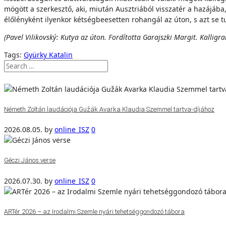
mögött a szerkesztő, aki, miután Ausztriából visszatér a hazájá
élőlényként ilyenkor kétségbeesetten rohangál az úton, s azt se 
(Pavel Vilikovský: Kutya az úton. Fordította Garajszki Margit. Kallig
Tags:
Gyürky Katalin
Németh Zoltán laudációja Gužák Avarka Klaudia Szemmel tartva-díjához
2026.08.05.
by
online_ISZ
0
Géczi János verse
2026.07.30.
by
online_ISZ
0
ARTér 2026 – az Irodalmi Szemle nyári tehetséggondozó tábora