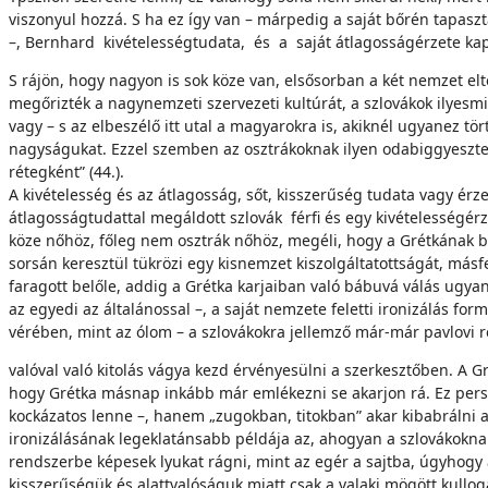
viszonyul hozzá. S ha ez így van – márpedig a saját bőrén tapaszta
–, Bernhard kivételességtudata, és a saját átlagosságérzete kapcs
S rájön, hogy nagyon is sok köze van, elsősorban a két nemzet e
megőrizték a nagynemzeti szervezeti kultúrát, a szlovákok ilyes
vagy – s az elbeszélő itt utal a magyarokra is, akiknél ugyanez t
nagyságukat. Ezzel szemben az osztrákoknak ilyen odabiggyeszt
rétegként” (44.).
A kivételesség és az átlagosság, sőt, kisszerűség tudata vagy érze
átlagosságtudattal megáldott szlovák férfi és egy kivételességérze
köze nőhöz, főleg nem osztrák nőhöz, megéli, hogy a Grétkának bec
sorsán keresztül tükrözi egy kisnemzet kiszolgáltatottságát, másf
faragott belőle, addig a Grétka karjaiban való bábuvá válás ugya
az egyedi az általánossal –, a saját nemzete feletti ironizálás for
vérében, mint az ólom – a szlovákokra jellemző már-már pavlovi re
valóval való kitolás vágya kezd érvényesülni a szerkesztőben. A Gr
hogy Grétka másnap inkább már emlékezni se akarjon rá. Ez pers
kockázatos lenne –, hanem „zugokban, titokban” akar kibabrálni az
ironizálásának legeklatánsabb példája az, ahogyan a szlovákokna
rendszerbe képesek lyukat rágni, mint az egér a sajtba, úgyhogy 
kisszerűségük és alattvalóságuk miatt csak a valaki mögött kullo