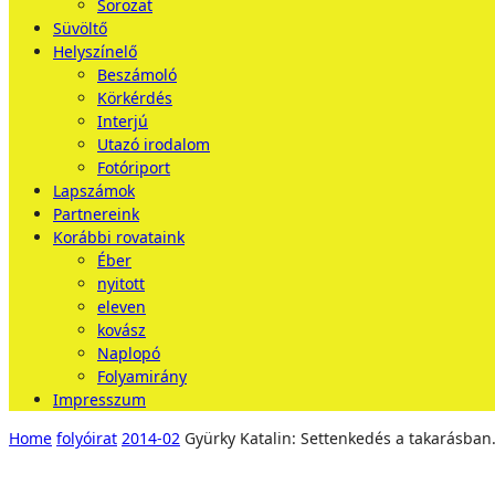
Sorozat
Süvöltő
Helyszínelő
Beszámoló
Körkérdés
Interjú
Utazó irodalom
Fotóriport
Lapszámok
Partnereink
Korábbi rovataink
Éber
nyitott
eleven
kovász
Naplopó
Folyamirány
Impresszum
Home
folyóirat
2014-02
Gyürky Katalin: Settenkedés a takarásban.