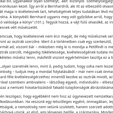
gokkal bír, ugyanakkor olyan személyt, akit bizonyos személyiség
onikusan kezel. Így arról a Bernhardról, aki itt az elbeszélő olvas
át maga is kivételesnek tart, tehetségének teljes tudatában lévő m
tt volna. A könyvbéli Bernhard ugyanis meg volt győződve arról, h
 valósága a könyv” (101.). Tegyük hozzá, a vájt fülű olvasóké, az i
esnek vélt művészetét.
e, nemcsak, hogy kivételesnek nem érzi magát, de még művésznek s
nt az osztrák szerzőre. Mert ő a történetben csak egy szerkesztő, 
át ad, viszont bár – miközben még ki is mondja a Petőfinél is megl
osztrák szerzőt, mégpedig tökéletessége, kivételességének tudata m
ökéletes művész lenni, másfelől viszont egyértelműen taszítja ez a ti
lyan szeretnék lenni, mint ő, pedig tudom, hogy soha nem leszek”
lönbség – tudjuk meg a mondat folytatásából – már nem csak önmagu
rd-féle kivételességérzethez innentől kezdve az osztrák mivolt, a
 íróval szembeni ambivalens – látszólag egyedi, individuális – elbe
zaz a nemzeti hovatartozásból fakadó tulajdonságok ábrázolásána
jén leszögezi, hogy egyébként nem hisz az úgynevezett nemzetkar
olkodásunkban. Ha veszünk egy tetszőleges egyént, önmagában, le
dottságok, a nemzetiség nem velünk született, hanem szerzett adotts
 bárhová utazik, az első, ami lényeges belőle, a származása. Minden