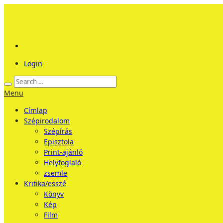
Login
Menu
Címlap
Szépirodalom
Szépírás
Episztola
Print-ajánló
Helyfoglaló
zsemle
Kritika/esszé
Könyv
Kép
Film