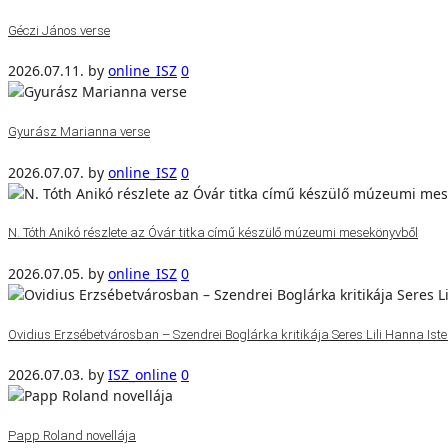
Géczi János verse
2026.07.11.
by
online_ISZ
0
Gyurász Marianna verse
2026.07.07.
by
online_ISZ
0
N. Tóth Anikó részlete az Óvár titka című készülő múzeumi mesekönyvből
2026.07.05.
by
online_ISZ
0
Ovidius Erzsébetvárosban – Szendrei Boglárka kritikája Seres Lili Hanna Isten
2026.07.03.
by
ISZ_online
0
Papp Roland novellája