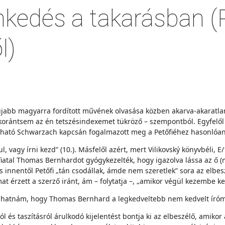
nkedés a takarásban (
l)
egújabb magyarra fordított művének olvasása közben akarva-akaratl
 korántsem az én tetszésindexemet tükröző – szempontból. Egyfelől a
alálható Schwarzach kapcsán fogalmazott meg a Petőfiéhez hasonló
agy írni kezd” (10.). Másfelől azért, mert Vilikovský könyvbéli, E/1
 fiatal Thomas Bernhardot gyógykezelték, hogy igazolva lássa az ő
s innentől Petőfi „tán csodállak, ámde nem szeretlek” sora az elbe
t érzett a szerző iránt, ám – folytatja –, „amikor végül kezembe 
hatnám, hogy Thomas Bernhard a legkedveltebb nem kedvelt íróm”
 taszításról árulkodó kijelentést bontja ki az elbeszélő, amikor az