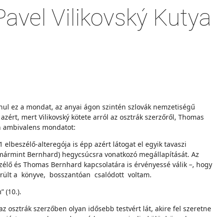
Pavel Vilikovský Kutya
anul ez a mondat, az anyai ágon szintén szlovák nemzetiségű
zért, mert Vilikovský kötete arról az osztrák szerzőről, Thomas
an ambivalens mondatot:
 elbeszélő-alteregója is épp azért látogat el egyik tavaszi
 (mármint Bernhard) hegycsúcsra vonatkozó megállapítását. Az
szélő és Thomas Bernhard kapcsolatára is érvényessé válik –, hogy
került a könyve, bosszantóan csalódott voltam.
 (10.).
 osztrák szerzőben olyan idősebb testvért lát, akire fel szeretne