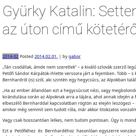
Gyürky Katalin: Sette
az úton című kötetérő
2014-02
Posted
2014.02.01.
|
by
gabor
„Tán csodállak, ámde nem szeretlek” – a kiváló szlovák szerző l
Petőfi Sándor Kárpátok-ihlette verssora járt a fejemben. Több – s
Bernhardról (is) szól, aki szintén egy hegycsúcs, az Alpokban t
„Ha az ember állandóan ezt a hegycsúcsot nézi, vagy megbolondul, v
kirándulása során az Alpoknak arra a tájára, ahol annak idején a
elbeszélő Bernharddal kapcsolatban rögtön az elején leszögezi – 
amikor még semmit sem tudott róla, már akkor titokzatos vonzalma
Vagy csak bosszantóan lelkes, nem tudom pontosan. Úgy is mond
Ezt a Petőfiéhez és Bernhardéhoz hasonlóan egyszerre vonzásról és