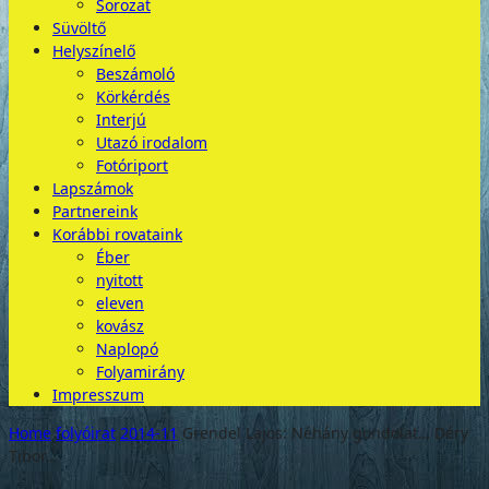
Sorozat
Süvöltő
Helyszínelő
Beszámoló
Körkérdés
Interjú
Utazó irodalom
Fotóriport
Lapszámok
Partnereink
Korábbi rovataink
Éber
nyitott
eleven
kovász
Naplopó
Folyamirány
Impresszum
Home
folyóirat
2014-11
Grendel Lajos: Néhány gondolat… Déry
Tibor...