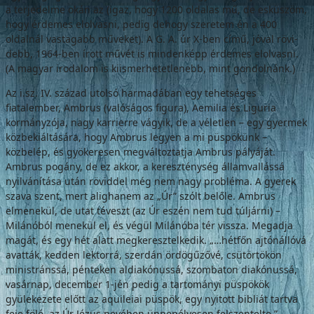
a ter­jedelme okán az (igaz, hogy 1200 oldalas mű, de esküszöm,
hogy érdemes elolvasni, pedig dehogy szeretem én a 400
oldalnál vastagabb műveket). A G. A. úr X-ben című, jóval rövi­
debb, 1964-ben írott művét is mindenképp érdemes elolvasni.
(A magyar irodalom is ki­ismerhetetlenebb, mint gondolnánk.)
Az i.sz. IV. század utolsó harmadában egy tehetséges
fiatalember, Ambrus (valóságos fi­gura), Aemilia és Liguria
kormányzója, nagy karrierre vágyik, de a véletlen – egy gyermek
közbekiáltására, hogy Ambrus legyen a mi püspökünk –
közbelép, és gyökeresen meg­változtatja Ambrus pályáját.
Ambrus pogány, de ez akkor, a kereszténység államvallássá
nyilvánítása után röviddel még nem nagy probléma. A gyerek
szava szent, mert aligha­nem az „Úr” szólt belőle. Ambrus
elmenekül, de utat téveszt (az Úr eszén nem tud túljárni) –
Milánóból menekül el, és végül Milánóba tér vissza. Megadja
magát, és egy hét alatt megkeresztelkedik. „…hétfőn ajtónállóvá
avatták, kedden lektorrá, szerdán ördög­űzővé, csütörtökön
ministránssá, pénteken aldiakónussá, szombaton diakónussá,
vasár­nap, december 1-jén pedig a tartományi püs­pökök
gyülekezete előtt az aquileiai püspök, egy nyitott bibliát tartva
feje fölé, az Úr Jézus nevében ünnepélyesen felszentelte.”