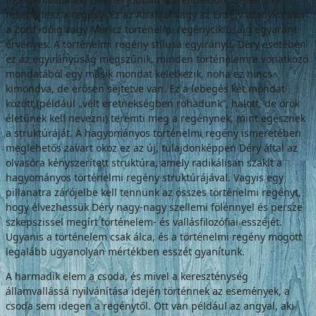
resebb lesz a regény. Ez az Abafitól vagy az Erdély aranykorától
a Zord időig vagy Móricz történelmi regényciklusáig egyaránt
érvé­nyes. A történelmi regény stílusa egyirányú. Déry esetében
ez az egyirányúság megszűnik, minden történelemre vonatkozó
mondatából egy másik mondat keletkezik, noha ez nincs
kimondva, de erősen sejtetve van. Ez a lebe­gés két mondat
között (például „vélt eretnek­ségben rohadunk”, halott, de örök
életűnek kell nevezni) teremti meg a regénynek, mint egésznek
a struktúráját. A hagyományos tör­ténelmi regény ismeretében
meglehetős za­vart okoz ez az új, tulajdonképpen Déry által az
olvasóra kényszerített struktúra, amely radikálisan szakít a
hagyományos történelmi regény struktúrájával. Vagyis egy
pillanatra zárójelbe kell tennünk az összes történelmi regényt,
hogy élvezhessük Déry nagy-nagy szellemi fölénnyel és persze
szkepszissel megírt történelem- és vallásfilozófiai esszéjét.
Ugyanis a történelem csak álca, és a történel­mi regény mögött
legalább ugyanolyan mér­tékben esszét gyanítunk.
A harmadik elem a csoda, és mivel a ke­reszténység
államvallássá nyilvánítása idején történnek az események, a
csoda sem idegen a regénytől. Ott van például az angyal, aki