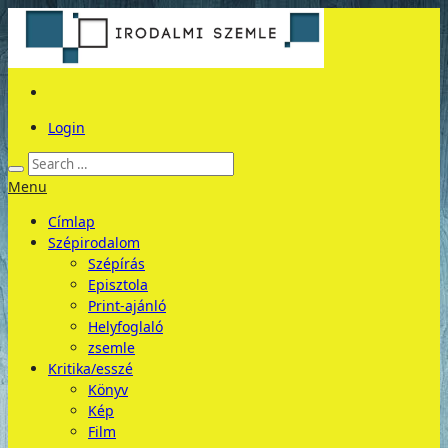
Login
Menu
Címlap
Szépirodalom
Szépírás
Episztola
Print-ajánló
Helyfoglaló
zsemle
Kritika/esszé
Könyv
Kép
Film