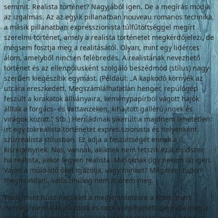
semmit. Realista történet? Nagyjából igen. De a megírás módja
az izgalmas. Az az egyik pillanatban nouveau romanos technika,
a másik pillanatban expresszionista túlfűtött­séggel megírt
szerelmi történet, amely a re­alista történetet megkérdőjelezi, de
mégsem fosztja meg a realitásától. Olyan, mint egy lidérces
álom, amelyből nincsen felébredés. A realistának nevezhető
történet és az ellen­pólusként szolgáló beszédmód (stílus) nagy­
szerűen kiegészítik egymást. (Például: „A kapkodó környék az
utcára ereszkedett. Meg­számlálhatatlan henger, repülőgép
feszült a kirakatok állványaira, keménypapírból vá­gott hajók
álltak a forgács- és vattavizeken, kihajtott gallérú ingek és
virágok között.” Stb.) Hernádinak sikerült a majdnem lehe­tetlen:
írt egy tökrealista történetet expres.­szionista és helyenként
szürrealista stílusban. Ez adja a feszültségét ennek a
kisregénynek. Nos, vannak, akiknek nem tetszik ez a mód­szer:
ha realista, akkor legyen realista. Má­soknak (így nekem is) igen.
Vajon a múló idő őket igazolja, vagy minket? Még nem tudom
megmondani, valószínűleg nem is érem meg.
Több, mint húsz évet várt a megjelente­tésre a kötet, mert
Hernádi nem alakoskodott és nem szépítgetett. Úgy írta meg a
történe­tet, ahogy az a valóságban történhetett volna. Mind a