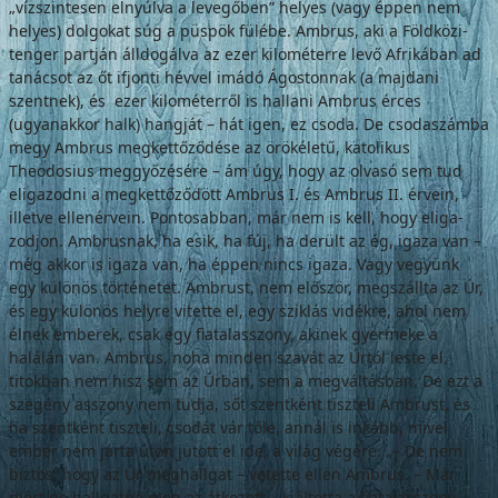
„vízszintesen elnyúlva a levegőben” helyes (vagy éppen nem
helyes) dolgokat súg a püs­pök fülébe. Ambrus, aki a Földközi-
tenger partján álldogálva az ezer kilométerre levő Afrikában ad
tanácsot az őt ifjonti hévvel imádó Ágostonnak (a majdani
szentnek), és ezer kilométerről is hallani Ambrus érces
(ugyanakkor halk) hangját – hát igen, ez cso­da. De csodaszámba
megy Ambrus megket­tőződése az örökéletű, katolikus
Theodosius meggyőzésére – ám úgy, hogy az olvasó sem tud
eligazodni a megkettőződött Ambrus I. és Ambrus II. érvein,
illetve ellenérvein. Pontosabban, már nem is kell, hogy eliga­
zodjon. Ambrusnak, ha esik, ha fúj, ha derült az ég, igaza van –
még akkor is igaza van, ha éppen nincs igaza. Vagy vegyünk
egy külö­nös történetet. Ambrust, nem először, meg­szállta az Úr,
és egy különös helyre vitette el, egy sziklás vidékre, ahol nem
élnek emberek, csak egy fiatalasszony, akinek gyermeke a
halálán van. Ambrus, noha minden szavát az Úrtól leste el,
titokban nem hisz sem az Úr­ban, sem a megváltásban. De ezt a
szegény asszony nem tudja, sőt szentként tiszteli Ambrust, és
ha szentként tiszteli, csodát vár tőle, annál is inkább, mivel
ember nem járta úton jutott el ide, a világ végére. „– De nem
biztos, hogy az Úr meghallgat – vetette ellen Ambrus. – Már
mért ne hallgatna meg az átkozott – kiáltotta a fiatalasszony