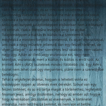
időszakokban még a szerelembe is beleszólt. De a diktatúrának
1989-ben vége szakadt, és az 1990-ben születettek is
huszonnégy éve­sek ma már. Szóval ma már a diktatúra so­kuk
számára a történelemkönyvek lapjaira tartozik. A diktatúráról
szóló igazi könyvek tulajdonképpen elsősorban nem a diktatúrá­
ról szólnak, csak a diktatúra levegője lengi be azokat.
Tulajdonképpen a Kiáltás és kiáltás is a szerelemről szól,
méghozzá a mindent betöltő szerelemről. És olyan intenzitással,
ami csak a nagy művekre jellemző. Van egy feszes történet, de
olyan „átlagos” – az em­ber szerelmes lesz valakibe, nem valami
nagy ügy. Aztán az illető vagy viszonozza ezt, vagy nem.
Mondjuk, viszonozza, mert a Kiáltás és kiáltás is erről szól. Az
érintett ÁVH-s (ÁVO) tiszteknek mindez fölöttébb ciki. Egy ÁVH-s
tisztet nem lehet csak úgy megsérteni, pláne nem a szeretőjébe
belezúgni.
Tehát a végkifejlet drámai, hogyan is le­hetett volna ez
másképpen éppen az ötvenes évek derekán. Szóval van egy
feszes történet, és az író tartja magát a történethez, legfeljebb
finoman jelez, amúgy diszkréten, nehogy az ember azt higgye,
hogy Amerikában játszód­nak az események. A történetet
elmondja, nem tesz hozzá semmit, és nem von el belőle