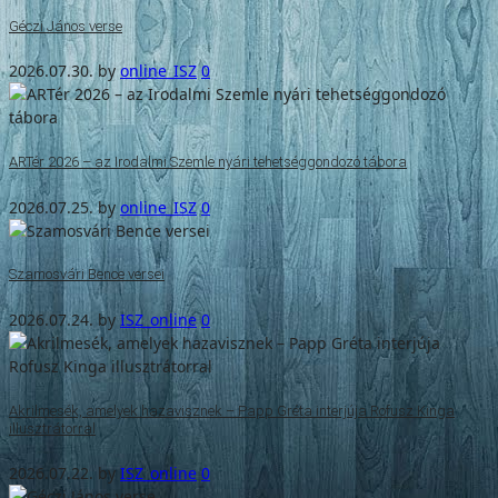
Géczi János verse
2026.07.30.
by
online_ISZ
0
ARTér 2026 – az Irodalmi Szemle nyári tehetséggondozó tábora
2026.07.25.
by
online_ISZ
0
Szamosvári Bence versei
2026.07.24.
by
ISZ_online
0
Akrilmesék, amelyek hazavisznek – Papp Gréta interjúja Rofusz Kinga
illusztrátorral
2026.07.22.
by
ISZ_online
0