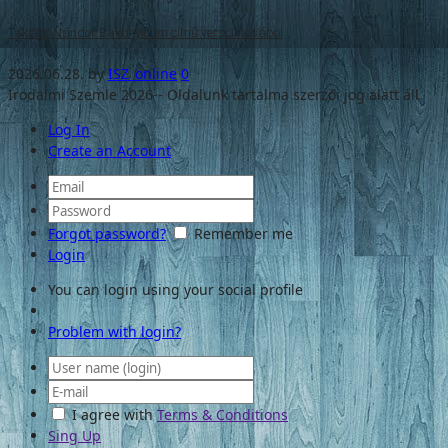
Takács Nándor Bakonyicum című versciklusából
2026.06.28.
by
ISZ_online
0
Irodalmi Szemle 2026-- Oldalunk tartalma szerzői jog alatt áll
Log In
Create an Account
Forgot password?
Remember me
Login
You can login using your social profile
Problem with login?
I agree with
Terms & Conditions
Sing Up