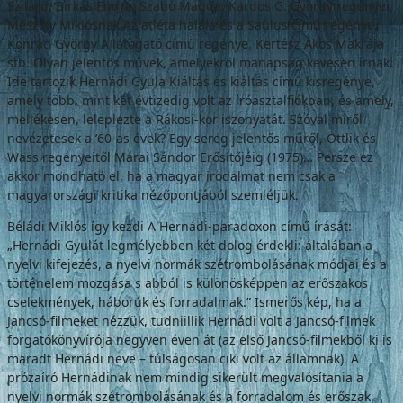
Szilárd, Birkás Endre, Szabó Magda, Kardos G. György regé­nyei,
Mészöly Miklósnak Az atléta halála és a Saulus című regénye,
Konrád György A láto­gató című regénye, Kertész Ákos Makrája
stb. Olyan jelentős művek, amelyekről manapság kevesen írnak.
Ide tartozik Hernádi Gyu­la Kiáltás és kiáltás című kisregénye,
amely több, mint két évtizedig volt az íróasztalfiók­ban, és amely,
mellékesen, leleplezte a Ráko­si-kor iszonyatát. Szóval miről
nevezetesek a ’60-as évek? Egy sereg jelentős műről, Ottlik és
Wass regényeitől Márai Sándor Erősítőjéig (1975)… Persze ez
akkor mondható el, ha a magyar irodalmat nem csak a
magyarországi kritika nézőpontjából szemléljük.
Béládi Miklós így kezdi A Hernádi-para­doxon című írását:
„Hernádi Gyulát legmé­lyebben két dolog érdekli: általában a
nyelvi kifejezés, a nyelvi normák szétrombolásának módjai és a
történelem mozgása s abból is különösképpen az erőszakos
cselekmények, háborúk és forradalmak.” Ismerős kép, ha a
Jancsó-filmeket nézzük, tudniillik Hernádi volt a Jancsó-filmek
forgatókönyvírója negy­ven éven át (az első Jancsó-filmekből ki is
maradt Hernádi neve – túlságosan ciki volt az államnak). A
prózaíró Hernádinak nem mindig sikerült megvalósítania a
nyelvi nor­mák szétrombolásának és a forradalom és erőszak