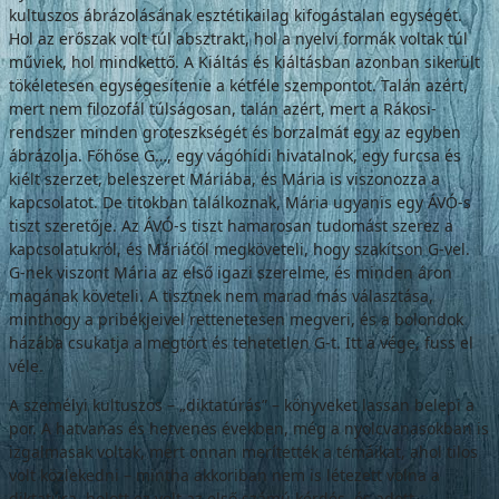
kultuszos ábrázolásának esztétikai­lag kifogástalan egységét.
Hol az erőszak volt túl absztrakt, hol a nyelvi formák voltak túl
műviek, hol mindkettő. A Kiáltás és kiáltás­ban azonban sikerült
tökéletesen egységesí­tenie a kétféle szempontot. Talán azért,
mert nem filozofál túlságosan, talán azért, mert a Rákosi-
rendszer minden groteszkségét és borzalmát egy az egyben
ábrázolja. Főhőse G…, egy vágóhídi hivatalnok, egy furcsa és
kiélt szerzet, beleszeret Máriába, és Mária is viszonozza a
kapcsolatot. De titokban talál­koznak, Mária ugyanis egy ÁVÓ-s
tiszt sze­retője. Az ÁVÓ-s tiszt hamarosan tudomást szerez a
kapcsolatukról, és Máriától megkö­veteli, hogy szakítson G-vel.
G-nek viszont Mária az első igazi szerelme, és minden áron
magának követeli. A tisztnek nem marad más választása,
minthogy a pribékjeivel rettenete­sen megveri, és a bolondok
házába csukatja a megtört és tehetetlen G-t. Itt a vége, fuss el
véle.
A személyi kultuszos – „diktatúrás” – könyveket lassan belepi a
por. A hatvanas és hetvenes években, még a nyolcvanasokban is
izgalmasak voltak, mert onnan merítették a témáikat, ahol tilos
volt közlekedni – mintha akkoriban nem is létezett volna a
diktatúra, holott ez volt az első számú kérdés, és adott