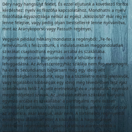
Déry nagy hangsúlyt fektet. És ezzel eljutunk a következő fontos
kérdéshez: nyelv és filozófia kapcsolatához. Mondhatni a nyelv
filozófiába ágyazottsága nélkül az egész „kiközösítő” már rég el
len­ne felejtve, vagy pedig olyan bestsellerré len­ne nyilvánítva,
mint az Aranykoporsó vagy Passuth regényei.
Vegyünk például néhány mondatot a re­gényből: „Fe-fe-
felhevültünk s felizzottunk, s indulatunkban meggondolatlan
szikrákat csapkodtunk egymás arcába és szakállába.
Engedményezzünk magunknak időt a le­hűlésre és
lehiggadásra. Az Anyaszentegy­ház sziklája nem fog meginogni,
ha én és Secundianus bajtársam még egy ideig vélt
eretnekségben rohadunk, vagy ha a tiszte­letre méltó jelenlevők,
vagy legalábbis több­ségük egy ideig még tévedésben lesz igaz
szándékaink felől.” A „vélt eretnekség” és a „rohadunk” egymást
megkérdőjelező szavak. Az „indulatunkban szikrákat hányunk
egy­más arcába és szakállába” a pártfogalmi nyelv összes
komédiáját tartalmazó nonszensz lele­mény, amely mosolyt csal
az arcunkra, akár akarjuk, akár nem. A történelmi regényektől
ennélfogva alaposan eltér A kiközösítő. A ha­gyományos
történelmi regényeknek ugyanis a stílusa alárendelődik a
mondanivalónak, s minél jobban alárendelődik, annál sike­