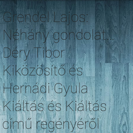
Grendel Lajos:
Néhány gondolat…
Déry Tibor
Kiközösítő és
Hernádi Gyula
Kiáltás és Kiáltás
című regényéről