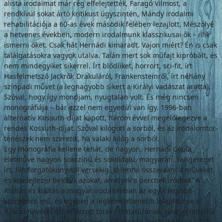
alista irodalmat már rég elfelejtették, Fara­gó Vilmost, a
rendkívül sokat ártó kritikust úgyszintén, Mándy irodalmi
rehabilitációja a 60-as évek második felében lezajlott, Mészö­lyé
a hetvenes években, modern irodalmunk klasszikusai ők – illik
ismerni őket. Csak hát Hernádi kimaradt. Vajon miért? Én is csak
találgatásokra vagyok utalva. Talán mert sok műfajt kipróbált, és
nem mindegyiket sikerrel. Írt blődliket, horrort, sci-fit, írt
Hasfelmet­sző Jackről, Drakuláról, Frankensteinről, írt néhány
színpadi művet (a legnagyobb sikert a Királyi vadászat aratta).
Szóval, hogy így mondjam, nyugtalan volt. És még nincsen
monográfiája – bár ezzel nem egyedül van így. 1996-ban
alternatív Kossuth-díjat kapott, há­rom évvel megelőlegezve a
rendes Kossuth-dí­jat. Szóval kilógott a sorból, és az irodalomtör­
ténészek nem szeretik, ha valaki kilóg a sorból.
Egy monográfia kellene tehát, de nagyon. Hernádi Gyula
életműve nagyon sokszínű és sokoldalú, magyarán, rengeteget
írt, film­forgatókönyvtől versekig. Jó lenne összerak­ni a műveket,
és kiselejtezni belőlük azokat, amelyek a percnek íródtak. A
Kiáltás és kiál­tás a magyar irodalomban az egyik legjobb
szerelmes mű, és egyben a legkíméletlenebb leleplezése a
Rákosi nevével összeforrott to­tális diktatúrának. Nem véletlenül
hunyta be a szemét 1981-ben a fél ország (legalábbis az a fele,