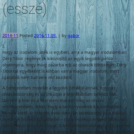
(esszé)
2014-11
Posted
2014.11.03.
|
by
gabor
I.
Hogy az irodalom játék is egyben, arra a magyar irodalomban
Déry Tibor regénye, A kiközösítő az egyik legjobb példa –
olyannyi­ra, hogy máig zavarba ejti az olvasók többsé­gét. Déry
Tiborral egyébként is kínban van a magyar irodalom, mert
igazából nem tud vele mit kezdeni.
A befejezetlen mondat a legjobb példája annak, hogy az
olvasóközönség és az író útjai a legritkábban találkoznak.
Déryről a Niki és a Szerelem maradt meg az olvasó
emlékezetében, lehet, hogy a tankönyveknek köszönhetően.
Mind a kettő az ötvenes évek derekán keletkezett, és a Rákosi-
rendszer bű­neit dolgozta fel – nagy művészi erővel. 1956 után
börtönbe is került az írójuk. A befejezet­len mondat a XX. század
egyik legizgalmasabb és legnagyobb magyar regénye – de nem