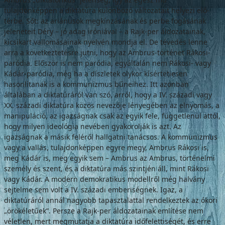
tulajdonképpen a diktatúra különböző változatait helyezi elő­
térbe. Sőt: az ariánusok megkínzásának és perbe fogásának
jeleneteit Déry – jó adag iróniával – a Rajk-per áldozatainak,
kicsikart vallomásainak nyelvén mondja el. De téve­dés lenne
arra a következtetésre jutni, hogy az Ambrus-történet Rákosi-
paródia. Először is nem paródia, egyáltalán nem Rákosi- vagy
Kádár-paródia, még ha a díszletek olykor kí­sértetiesen
hasonlítanak is a kommunizmus bűneihez. Itt azonban
általában a diktatúrá­ról van szó, arról, hogy a IV. századi vagy
XX. századi diktatúra közös nevezője lényegében az elnyomás, a
manipuláció, az igazságnak csak az egyik fele, függetlenül attól,
hogy mi­lyen ideológia nevében gyakorolják is azt. Az
igazságnak a másik feléről hallgatni tanácsos. A kommunizmus
vagy a vallás, tulajdonkép­pen egyre megy, Ambrus Rákosi is,
meg Ká­dár is, meg egyik sem – Ambrus az Ambrus, történelmi
személy és szent, és a diktatúra más szintjén áll, mint Rákosi
vagy Kádár. A modern demokratikus modellről még hal­vány
sejtelme sem volt a IV. századi emberi­ségnek. Igaz, a
diktatúráról annál nagyobb tapasztalattal rendelkeztek az ókori
„örökéle­tűek”. Persze a Rajk-per áldozatainak említé­se nem
véletlen, mert megmutatja a diktatúra időfelettiségét, és erre