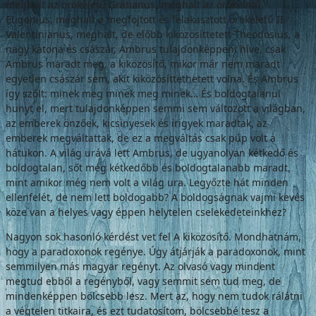
meghalt az örökéletű Gratianus, meghalt az örökéletű
Eugenius, meghalt a megfojtott és felakasz­tott örökéletű II.
Valentinianus, meghalt, de előbb kiközösíttetett Theodosius, a
nagy katona és császár, Ambrus tulajdonképpeni híve, csak
Ambrus maradt meg, a kiközösí­tő, mikor már nem maradt
egyetlen császár sem, akit kiközösíttethetett volna. És Ambrus
így szólt: minek meg minek meg minek… És boldogtalanul
hunyt el, mert tulajdonképpen semmi sem változott a világban,
az emberek önzőek, kicsinyesek és irigyek maradtak, az
emberek megváltattak, de ez a megváltás csak púp volt a
hátukon. A világ urává lett Ambrus, de ugyanolyan kétkedő és
boldog­talan, sőt még kétkedőbb és boldogtalanabb maradt,
mint amikor még nem volt a világ ura. Legyőzte hát minden
ellenfelét, de nem lett boldogabb? A boldogságnak vajmi kevés
köze van a helyes vagy éppen helytelen csele­kedeteinkhez?
Nagyon sok hasonló kérdést vet fel A ki­közösítő. Mondhatnám,
hogy a paradoxonok regénye. Úgy átjárják a paradoxonok, mint
semmilyen más magyar regényt. Az olvasó vagy mindent
megtud ebből a regényből, vagy semmit sem tud meg, de
mindenkép­pen bölcsebb lesz. Mert az, hogy nem tudok rálátni
a végtelen titkaira, és ezt tudatosítom, bölcsebbé tesz a