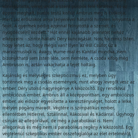
könnyáz­tatta, véres arcát a szent püspök felé fordít­va.” És az
éppen meghalt, büdös testű kisfiút Ambrus meg is csókolja,
mert „az erőszakos anya tenyerével hátulról hirtelen lenyomta a
fejét. A gyermek pedig azonnal felnyitotta a szemét, és
nyögdécselni kezdett.” Hát ennél kajánabb jelenetet nehéz
elképzelni – szin­te hallani Déry kuncogását. Nos, ha nincs Isten,
hogy lehet az, hogy mégis van? Ilyen az író! Csúfot űz a
marxizmusból is. Avagy, Hume-mal és Kanttal mondva, nem
bizo­nyítható sem Isten léte, sem nemléte. A cso­da kifog még
Ambruson is, aztán vakarhatja a fejét holtáig.
Kajánság és mélységes szkepticizmus ez, melyben úgy
történnek meg a csodás ese­mények, mint ahogy levegőt vesz az
ember. Déry utolsó nagyregénye A kiközösítő. Egy rendkívül
ambiciózus ember, Ambrus áll a középpontban, egy ambiciózus
ember, aki először egyesítette a kereszténységet, holott a lelke
mélyén pogány maradt. Végtére is szim­patikus ember,
ellentétben Hitlerrel, Sztálin­nal, Rákosival és Kádárral. Úgyhogy
csínján az allegóriával, de még a parabolával is. Nem
allegorikus és még nem is parabolikus regény A kiközösítő. Egy
végtelenül szkeptikus ember összefoglalója az élet értelméről,