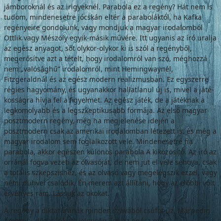
jámboroknál és az irigyek­nél. Parabola ez a regény? Hát nem is
tudom, mindenesetre jócskán eltér a paraboláktól, ha Kafka
regényeire gondolunk, vagy mond­juk a magyar irodalomból
Ottlik vagy Mé­szöly egyik-másik művére. Itt ugyanis az író uralja
az egész anyagot, sőt olykor-olykor ki is szól a regényből,
megerősítve azt a tételt, hogy irodalomról van szó, méghozzá
nem „valósághű” irodalomról, mint Hemingway­nél,
Fitzgeraldnál és az egész modern rea­lizmusban. Ez egyszerre
régies hagyomány, és ugyanakkor hallatlanul új is, mivel a játé­
kosságra hívja fel a figyelmet. Az egész játék, de a játéknak a
legkomolyabb és a legszkep­tikusabb formája. Az első magyar
posztmo­dern regény, még ha megjelenése idején a
posztmodern csak az amerikai irodalomban létezett is, és még a
magyar irodalom sem foglalkozott vele. Mindenesetre ha
parabola, akkor egészen különös parabola A kiközösí­tő. Az író az
orránál fogva vezeti az olvasó­ját, de nem jut el vele sehova, csak
a totális szkepszishez, és az olvasó vagy megelégszik ezzel, vagy
némi dühvel csalódik. Én merem azt állítani, hogy az előbbi volt
érvényes rám. Lássuk az okokat.
A regény a diktatúrának minden szavából csúfot űz. Márpedig
Ambrus „diktatórikus” jelenség, így az egész mű