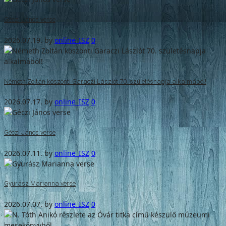
Géczi János verse
2026.07.19.
by
online_ISZ
0
Németh Zoltán köszönti Garaczi Lászlót 70. születésnapja alkalmából!
2026.07.17.
by
online_ISZ
0
Géczi János verse
2026.07.11.
by
online_ISZ
0
Gyurász Marianna verse
2026.07.07.
by
online_ISZ
0