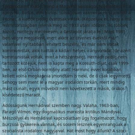
Szépirodalmi Kiadó, mind a Magvető valóságos följelentést írt a
könyvről. Biztos, ami biztos: túlságosan vakmerőnek számí­tott a
kézirat, a kiadók pedig óvatosak voltak. (Képzeljük el, hogy a mű
Németországban jelenik meg az 1933 utáni időben, és többek
között, mintegy mellékesen, a Gestapót járat­ja le.) Majd 1981-
ben végre megjelent, mert akkor az ötvenes évekről már
valamivel nyíl­tabban lehetett beszélni, és már nem voltak
kommunisták, akik tudták a kádári helyes irányvonalat (de azért
kommunisták voltak, mint a hétszentség). Hernádi pedig nem
tar­tozott közéjük, nem is kapta meg a Kossuth-díjat, csak 1999-
ben, az első Orbán-kormány alatt. Harminc évvel korábban
kellett volna megkapnia (mondtam is neki, de ő csak le­gyintett).
Sehogy sem ment le a magyar irodalom torkán, mert mindig
mást csinált, egyik művéből nem következett a másik, örö­kös
kísérletező maradt.
Adósságunk Hernádival szemben nagy. Valaha, 1963-ban,
Faragó Vilmos, egy dogma­tikus marxista kritikus Mándyval,
Mészöllyel és Hernádival kapcsolatban úgy fogalmazott, hogy
burzsoá gyökereik vannak, és sosem lesznek egyenrangúak a
szocialista irodalom nagyjaival. Hát most hogy állunk? A szoci­