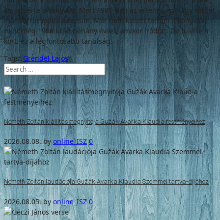
aki ismerte a könyvet). Mert 1981-ben az értelmiség nagy részét
már korrumpálta a rezsim. Már nem kellett tartani a könyvtől,
mint még 1956 után néhány évvel, amikor íródott. De túlélte a
kort, ez a legfontosabb tanulság.
Tags:
Grendel Lajos
Németh Zoltán kiállításmegnyitója Gužák Avarka Klaudia festményeihez
2026.08.08.
by
online_ISZ
0
Németh Zoltán laudációja Gužák Avarka Klaudia Szemmel tartva-díjához
2026.08.05.
by
online_ISZ
0