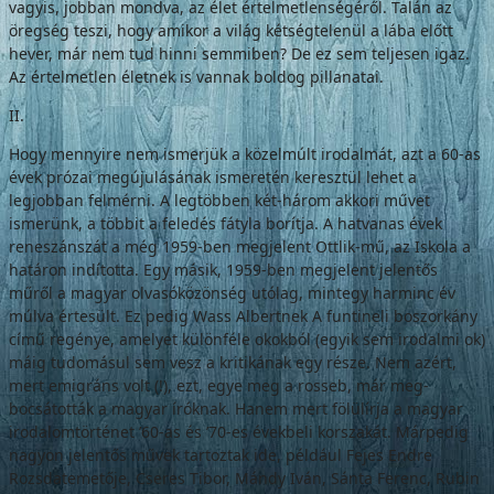
vagyis, job­ban mondva, az élet értelmetlenségéről. Talán az
öregség teszi, hogy amikor a világ kétség­telenül a lába előtt
hever, már nem tud hinni semmiben? De ez sem teljesen igaz.
Az értel­metlen életnek is vannak boldog pillanatai.
II.
Hogy mennyire nem ismerjük a közelmúlt irodalmát, azt a 60-as
évek prózai megújulá­sának ismeretén keresztül lehet a
legjobban felmérni. A legtöbben két-három akkori mű­vet
ismerünk, a többit a feledés fátyla borítja. A hatvanas évek
reneszánszát a még 1959-ben megjelent Ottlik-mű, az Iskola a
határon in­dította. Egy másik, 1959-ben megjelent jelen­tős
műről a magyar olvasóközönség utólag, mintegy harminc év
múlva értesült. Ez pedig Wass Albertnek A funtineli boszorkány
című regénye, amelyet különféle okokból (egyik sem irodalmi ok)
máig tudomásul sem vesz a kritikának egy része. Nem azért,
mert emig­ráns volt (!), ezt, egye meg a rosseb, már meg­
bocsátották a magyar íróknak. Hanem mert fölülírja a magyar
irodalomtörténet ’60-as és ’70-es évekbeli korszakát. Márpedig
nagyon jelentős művek tartoztak ide, például Fejes Endre
Rozsdatemetője, Cseres Tibor, Mán­dy Iván, Sánta Ferenc, Rubin