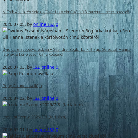
N. Tóth Anikó részlete az Óvár titka című készülő múzeumi mesekönyvből
2026.07.05.
by
online_ISZ
0
Ovidius Erzsébetvárosban – Szendrei Boglárka kritikája Seres Lili Hanna
Istenek a körfolyosón című kötetéről
2026.07.03.
by
ISZ_online
0
Papp Roland novellája
2026.07.02.
by
ISZ_online
0
Irodalmi Szemle 2026/7-8. (tartalom)
2026.07.01.
by
online_ISZ
0