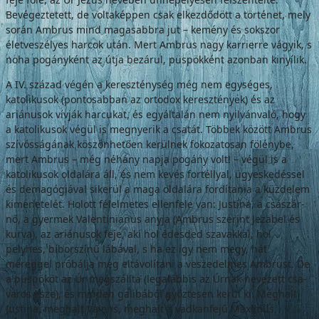
Bevégez­tetett, de voltaképpen csak elkezdődött a tör­ténet, mely
során Ambrus mind magasabbra jut – kemény és sokszor
életveszélyes harcok után. Mert Ambrus nagy karrierre vágyik, s
noha pogányként az útja bezárul, püspök­ként azonban kinyílik.
A IV. század végén a kereszténység még nem egységes,
katolikusok (pontosabban az ortodox keresztények) és az
ariánusok vív­ják harcukat, és egyáltalán nem nyilvánva­ló, hogy
a katolikusok végül is megnyerik a csatát. Többek között Ambrus
szívósságának köszönhetően kerülnek fokozatosan fölény­be,
mert Ambrus – még néhány napja po­gány volt! – végül is a
katolikusok oldalára áll, és nem kevés fortéllyal, ügyeskedéssel
és demagógiával sikerül a maga oldalára fordítania a küzdelem
kimenetelét. Holott félelmetes ellenfele van: Justina, a császár­
nő, a gyermek Valentinianus anyja (Amb­rus szerint Jezabel és
kurva), az ariánusok feje, aki hol édesded szavakkal, hol
pelyhes, bíborszínű lábával, s ha ez így nem megy, hát
méreggel próbálja meg eltávolítani a ve­szedelmes Ambrust. De
a püspököt az Úr megszállta (legalábbis az Úrnak nevezett csa­
varos esze), és minden galibából győztesen kerül ki. Meghalt
Justina, meghalt Valens, meghalt a vadkanfejű Maximus,