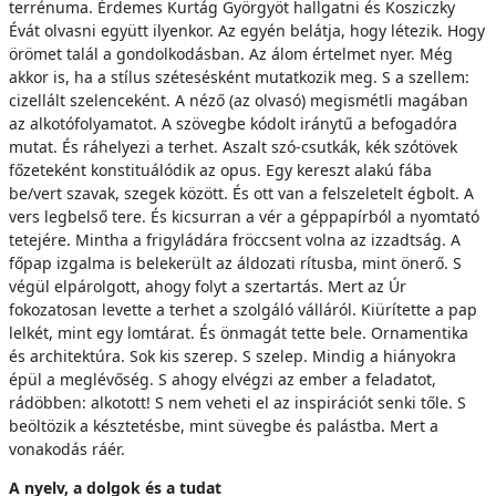
terrénuma. Érdemes Kurtág Györgyöt hallgatni és Kosziczky
Évát olvasni együtt ilyenkor. Az egyén belátja, hogy létezik. Hogy
örömet talál a gondolkodásban. Az álom értelmet nyer. Még
akkor is, ha a stílus szétesésként mutatkozik meg. S a szellem:
cizellált szelenceként. A néző (az olvasó) megismétli magában
az alkotófolyamatot. A szövegbe kódolt iránytű a befogadóra
mutat. És ráhelyezi a terhet. Aszalt szó-csutkák, kék szótövek
főzeteként konstituálódik az opus. Egy kereszt alakú fába
be/vert szavak, szegek között. És ott van a felszeletelt égbolt. A
vers legbelső tere. És kicsurran a vér a géppapírból a nyomtató
tetejére. Mintha a frigyládára fröccsent volna az izzadtság. A
főpap izgalma is belekerült az áldozati rítusba, mint önerő. S
végül elpárolgott, ahogy folyt a szertartás. Mert az Úr
fokozatosan levette a terhet a szolgáló válláról. Kiürítette a pap
lelkét, mint egy lomtárat. És önmagát tette bele. Ornamentika
és architektúra. Sok kis szerep. S szelep. Mindig a hiányokra
épül a meglévőség. S ahogy elvégzi az ember a feladatot,
rádöbben: alkotott! S nem veheti el az inspirációt senki tőle. S
beöltözik a késztetésbe, mint süvegbe és palástba. Mert a
vonakodás ráér.
A nyelv, a dolgok és a tudat