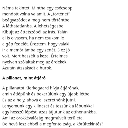
Néma tekintet. Mintha egy esőcsepp
mondott volna valamit. A „történet”
beágyazódot a meg-nem-történtbe.
A láthatatlanba. A lehetségesbe.
Kibújt az áttetszőből az írás. Talán
el is olvasom, ha nem csukom le
a gép fedelét. Éreztem, hogy valaki
ír a memóriámba egy zenét. S ez jó
volt. Mert beszélt a keze. Értelmes
nyelven szólaltak meg az érdekek.
Azután átszakadt a burok.
A pillanat, mint átjáró
A pillanatot Kierkegaard hívja átjárónak,
amin átlépünk és bekerülünk egy újabb létbe.
Ez az a hely, ahová el szeretnénk jutni.
Lenyomunk egy kilincset és teszünk a lábunkkal
egy hosszú lépést, azaz átjutunk az otthonunkba.
Ami az örökkévalóság megművelt területe.
De hová lesz ebből a megfontoltság, a körültekintés?