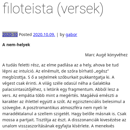
filoteista (versek)
2020-10
Posted
2020.10.09.
|
by
gabor
A nem-helyek
Marc Augé könyvéhez
A tudás feletti rész, az elme padlása az a hely, ahova be tud
lépni az intuíció. Az elnémult, de szóra bírható „egész”
megbízottja. S ő a sejtelmek szóburkait pukkantgatja ki. A
végest csak érinti. A világ széle odasül néha a Galaktika
palacsintasütőjéhez, s letörik egy fragmentum. Abból lesz a
vers. Az empátia több mint a megértés. Magáévá emészti a
karakter az ihlettel együtt a szót. Az egzisztenciális belesimul a
szövegbe. A posztromantikus atmoszféra nem nyeli le
maradéktalanul a szellem szigetét. Hagy belőle másnak is. Csak
mossa a partjait. Tisztítja az észt. A disszonanciák kivesézése az
unalom visszaszorításának egyfajta kísérlete. A menekvés