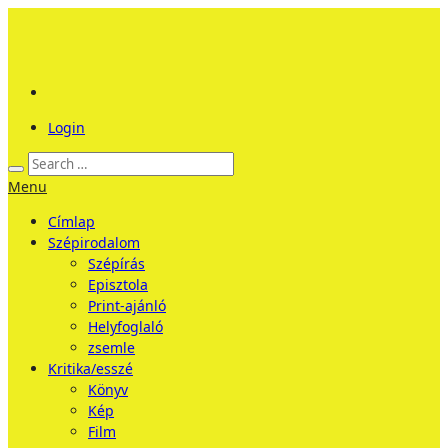
Login
Menu
Címlap
Szépirodalom
Szépírás
Episztola
Print-ajánló
Helyfoglaló
zsemle
Kritika/esszé
Könyv
Kép
Film