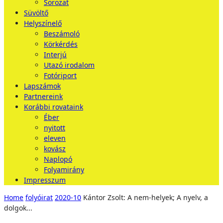
Sorozat
Süvöltő
Helyszínelő
Beszámoló
Körkérdés
Interjú
Utazó irodalom
Fotóriport
Lapszámok
Partnereink
Korábbi rovataink
Éber
nyitott
eleven
kovász
Naplopó
Folyamirány
Impresszum
Home
folyóirat
2020-10
Kántor Zsolt: A nem-helyek; A nyelv, a
dolgok...