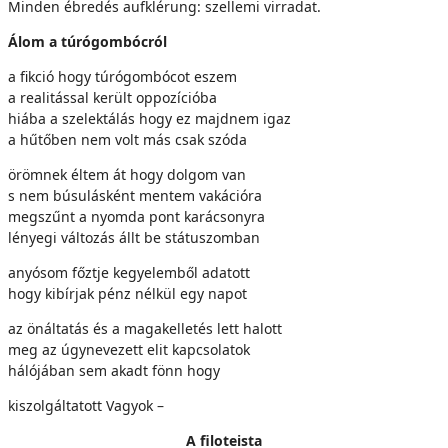
Minden ébredés aufklérung: szellemi virradat.
Álom a túrógombócról
a fikció hogy túrógombócot eszem
a realitással került oppozícióba
hiába a szelektálás hogy ez majdnem igaz
a hűtőben nem volt más csak szóda
örömnek éltem át hogy dolgom van
s nem búsulásként mentem vakációra
megszűnt a nyomda pont karácsonyra
lényegi változás állt be státuszomban
anyósom főztje kegyelemből adatott
hogy kibírjak pénz nélkül egy napot
az önáltatás és a magakelletés lett halott
meg az úgynevezett elit kapcsolatok
hálójában sem akadt fönn hogy
kiszolgáltatott Vagyok –
A filoteista