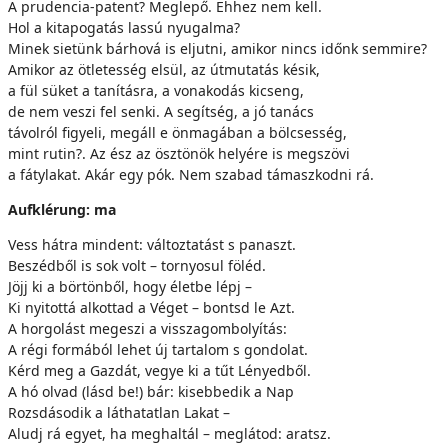
A prudencia-patent? Meglepő. Ehhez nem kell.
Hol a kitapogatás lassú nyugalma?
Minek sietünk bárhová is eljutni, amikor nincs időnk semmire?
Amikor az ötletesség elsül, az útmutatás késik,
a fül süket a tanításra, a vonakodás kicseng,
de nem veszi fel senki. A segítség, a jó tanács
távolról figyeli, megáll e önmagában a bölcsesség,
mint rutin?. Az ész az ösztönök helyére is megszövi
a fátylakat. Akár egy pók. Nem szabad támaszkodni rá.
Aufklérung: ma
Vess hátra mindent: változtatást s panaszt.
Beszédből is sok volt – tornyosul föléd.
Jöjj ki a börtönből, hogy életbe lépj –
Ki nyitottá alkottad a Véget – bontsd le Azt.
A horgolást megeszi a visszagombolyítás:
A régi formából lehet új tartalom s gondolat.
Kérd meg a Gazdát, vegye ki a tűt Lényedből.
A hó olvad (lásd be!) bár: kisebbedik a Nap
Rozsdásodik a láthatatlan Lakat –
Aludj rá egyet, ha meghaltál – meglátod: aratsz.