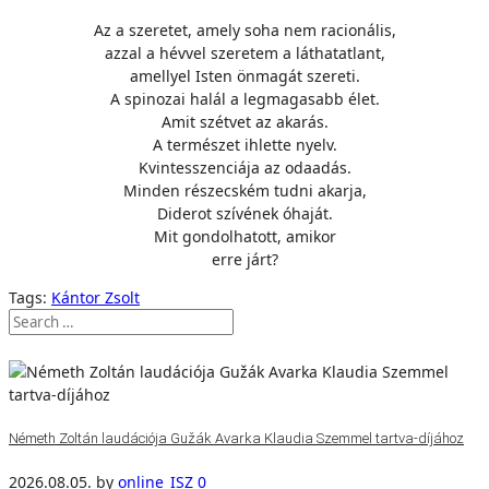
Az a szeretet, amely soha nem racionális,
azzal a hévvel szeretem a láthatatlant,
amellyel Isten önmagát szereti.
A spinozai halál a legmagasabb élet.
Amit szétvet az akarás.
A természet ihlette nyelv.
Kvintesszenciája az odaadás.
Minden részecském tudni akarja,
Diderot szívének óhaját.
Mit gondolhatott, amikor
erre járt?
Tags:
Kántor Zsolt
Németh Zoltán laudációja Gužák Avarka Klaudia Szemmel tartva-díjához
2026.08.05.
by
online_ISZ
0