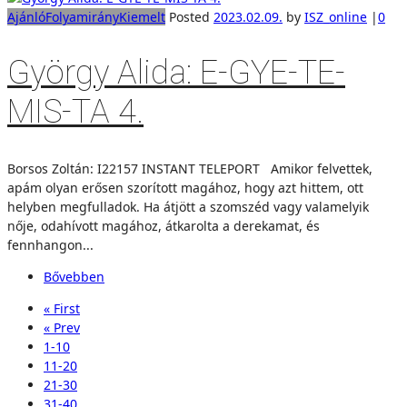
Ajánló
Folyamirány
Kiemelt
Posted
2023.02.09.
by
ISZ_online
|
0
György Alida: E-GYE-TE-
MIS-TA 4.
Borsos Zoltán: I22157 INSTANT TELEPORT Amikor felvettek,
apám olyan erősen szorított magához, hogy azt hittem, ott
helyben megfulladok. Ha átjött a szomszéd vagy valamelyik
nője, odahívott magához, átkarolta a derekamat, és
fennhangon...
Bővebben
« First
« Prev
1-10
11-20
21-30
31-40