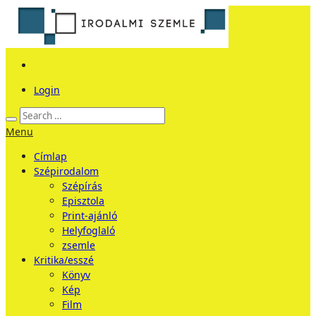
Login
Menu
Címlap
Szépirodalom
Szépírás
Episztola
Print-ajánló
Helyfoglaló
zsemle
Kritika/esszé
Könyv
Kép
Film