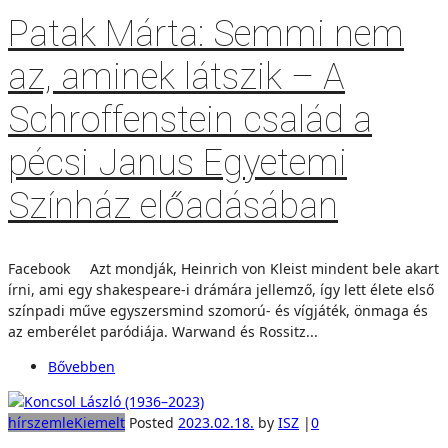
Patak Márta: Semmi nem
az, aminek látszik – A
Schroffenstein család a
pécsi Janus Egyetemi
Színház előadásában
Facebook Azt mondják, Heinrich von Kleist mindent bele akart
írni, ami egy shakespeare-i drámára jellemző, így lett élete első
színpadi műve egyszersmind szomorú- és vígjáték, önmaga és
az emberélet paródiája. Warwand és Rossitz...
Bővebben
hírszemle
Kiemelt
Posted
2023.02.18.
by
ISZ
|
0