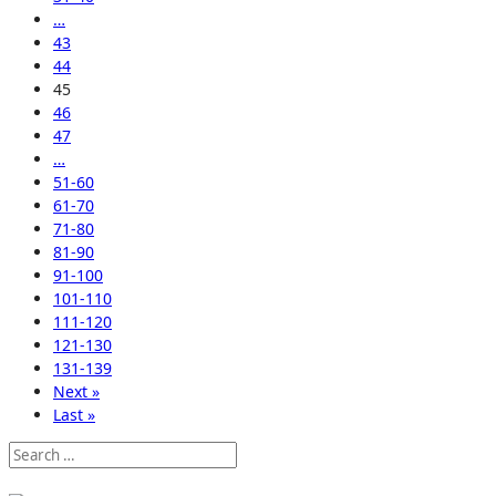
…
43
44
45
46
47
…
51-60
61-70
71-80
81-90
91-100
101-110
111-120
121-130
131-139
Next »
Last »