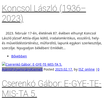
Koncsol László (1936–
2023)
2023. február 17-én, életének 87. évében elhunyt Koncsol
László József Attila-díjas költő, irodalomkritikus, esszéíró, hely-
és művelődéstörténész, műfordító, lapunk egykori szerkesztője,
szerzője. Nyugodjon békében! Emlékét...
Bővebben
Ajánló
Folyamirány
Kiemelt
Posted
2023.02.17.
by
ISZ_online
|
0
Cserenkó Gábor: E-GYE-TE-
MIS-TA 5.