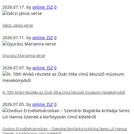
2026.07.17.
by
online_ISZ
0
Géczi János verse
2026.07.11.
by
online_ISZ
0
Gyurász Marianna verse
2026.07.07.
by
online_ISZ
0
N. Tóth Anikó részlete az Óvár titka című készülő múzeumi mesekönyvből
2026.07.05.
by
online_ISZ
0
Ovidius Erzsébetvárosban – Szendrei Boglárka kritikája Seres Lili Hanna
Istenek a körfolyosón című kötetéről