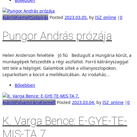
Bővebben
Ajánló
Kiemelt
Szépírás
Posted
2023.03.05.
by
ISZ_online
|
0
Pungor András prózája
Helen Anderson felvétele Jó fiú Bedugult a Hungária körút, a
munkagépek felszedték a régi aszfaltot. Forró kátrányszaggal
lett tele a Népliget. Galambok ültek a villanyoszlopokon.
Leparkoltam a kocsit a mellékutcában. Az irodaház...
Bővebben
Ajánló
Folyamirány
Kiemelt
Posted
2023.03.04.
by
ISZ_online
|
0
K. Varga Bence: E-GYE-TE-
MIS-TA 7.