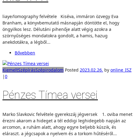
liaye/lomography felvétele Kiséva, immáron özvegy Eva
Branham, a könyvbemutató másnapján döntötte el, hogy
öngyilkos lesz. Délutáni pihenője alatt végig azokra a
szörnyűséges mondatokra gondolt, a hamis, hazug
anekdotákra, a légből...
Bővebben
Kiemelt
Szépírás
Szépirodalom
Posted
2023.02.26.
by
online_ISZ
|
0
Pénzes Tímea versei
Marko Slavkovic felvétele gyerekszáj jégversek 1. oviba menet
érezni akarom a hideget a tél eddigi leghidegebb napján az
arcomon, a ruhám alatt, ahogy egyre beljebb kúszik, és
eláraszt. a jégcsapok a nyelvem és a torkom hűtéséről...