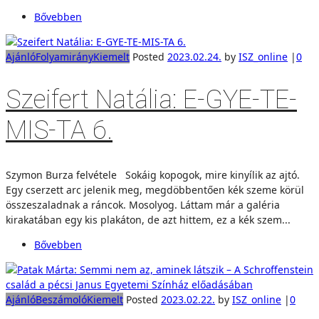
Bővebben
Ajánló
Folyamirány
Kiemelt
Posted
2023.02.24.
by
ISZ_online
|
0
Szeifert Natália: E-GYE-TE-
MIS-TA 6.
Szymon Burza felvétele Sokáig kopogok, mire kinyílik az ajtó.
Egy cserzett arc jelenik meg, megdöbbentően kék szeme körül
összeszaladnak a ráncok. Mosolyog. Láttam már a galéria
kirakatában egy kis plakáton, de azt hittem, ez a kék szem...
Bővebben
Ajánló
Beszámoló
Kiemelt
Posted
2023.02.22.
by
ISZ_online
|
0