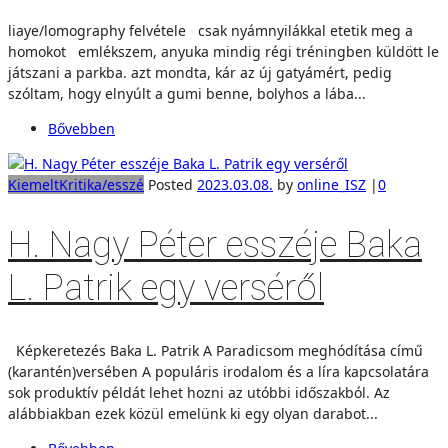
liaye/lomography felvétele csak nyámnyilákkal etetik meg a
homokot emlékszem, anyuka mindig régi tréningben küldött le
játszani a parkba. azt mondta, kár az új gatyámért, pedig
szóltam, hogy elnyúlt a gumi benne, bolyhos a lába...
Bővebben
Kiemelt
Kritika/esszé
Posted
2023.03.08.
by
online_ISZ
|
0
H. Nagy Péter esszéje Baka
L. Patrik egy verséről
Képkeretezés Baka L. Patrik A Paradicsom meghódítása című
(karantén)versében A populáris irodalom és a líra kapcsolatára
sok produktív példát lehet hozni az utóbbi időszakból. Az
alábbiakban ezek közül emelünk ki egy olyan darabot...