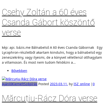
Csehy Zoltán a 60 éves
Csanda Gábort köszöntő
verse
kép: api. bázis.me Bálnabelső A 60 éves Csanda Gábornak Egy
Lycophron-részletből akartam kiindulni, hogy a bálnabelső egy
zeneszekrény, vagy ilyesmi, de a könyvet véletlenül otthagytam
a villamoson. És most nem tudom felidézni a...
Bővebben
Ajánló
Kiemelt
Szépírás
Posted
2023.03.11.
by
ISZ_online
|
0
Mărcuțiu-Rácz Dóra verse