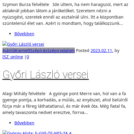
Szymon Burza felvétele Ide ültem, ha nem haragszol, mert az
ablaknál jobban látom a járókelőket. Szeretem nézni a
nyüzsgést, szeretek ennél az asztalnál ülni. Itt a központban
szüntelenül élet van. Azért is mondtam, hogy találkozzunk...
Bővebben
Ajánló
Kiemelt
Szépírás
Szépirodalom
Posted
2023.02.11.
by
ISZ_online
|
0
Győri László versei
Alagi Mihály felvétele A gyönge pont Merre van, hol van a fa
gyenge pontja, a korhadás, a múlás, az enyészet, ahol belülről
fúrja már a féreg láthatatlanul, és már évek óta. Még fiatal fa,
amely tavaszonta nedvet eresztve, forrva...
Bővebben