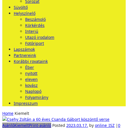
Sorozat
Süvöltő
Helyszínelő
Beszámoló
Körkérdés
Interjú
Utazó irodalom
Fotóriport
Lapszámok
Partnereink
Korábbi rovataink
Éber
nyitott
eleven
kovász
Naplopó
Folyamirány
Impresszum
Home
Kiemelt
Ajánló
Kiemelt
Print-ajánló
Posted
2023.03.17.
by
online_ISZ
|
0