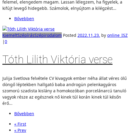
felemel, elengedem magam. Lassan lélegzem, ha figyelek, a
kifújt levegő hidegebb. Számolok, elnyújtom a kilégzést...
Bővebben
Kiemelt
Szépírás
Szépirodalom
Posted
2022.11.23.
by
online_ISZ
|
0
Tóth Lilith Viktória verse
Julija Svetlova felvétele CV kivagyok ember néha állat véres ölű
döngő léptekben hallgató baba androgün pelenkagyáros
szomorú szadista kislány a homokozóban porcelánarcú tanuló
vagyok része az egésznek nő kinek túl korán kinek túl későn
érő...
Bővebben
« First
« Prev