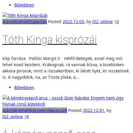
Bővebben
Ajánló
Kiemelt
Szépírás
Posted
2022.12.03.
by
ISZ_online
|
0
Tóth Kinga kisprózái
Kép forrása Pallósi Margit ír Hétfő Betegek, ezzel meg mit
lehet most kezdeni. Krákognak, rá vannak bízva, a kisebbiken
akkora pirosok, mint a rózsakertben, ki látott ilyet, és viszketnek
is. A nagyobbik, na, az Tiszta Jóska, a...
Bővebben
Ajánló
Kiemelt
Könyv
Kritika/esszé
Posted
2022.12.01.
by
ISZ_online
|
0