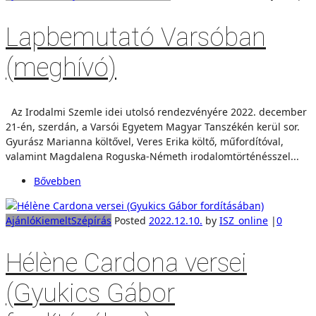
Lapbemutató Varsóban
(meghívó)
Az Irodalmi Szemle idei utolsó rendezvényére 2022. december
21-én, szerdán, a Varsói Egyetem Magyar Tanszékén kerül sor.
Gyurász Marianna költővel, Veres Erika költő, műfordítóval,
valamint Magdalena Roguska-Németh irodalomtörténésszel...
Bővebben
Ajánló
Kiemelt
Szépírás
Posted
2022.12.10.
by
ISZ_online
|
0
Hélène Cardona versei
(Gyukics Gábor