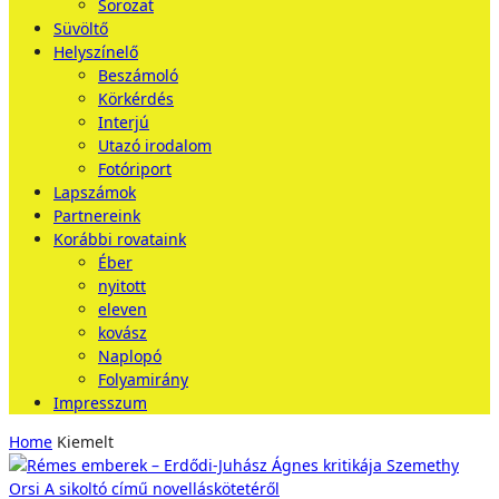
Sorozat
Süvöltő
Helyszínelő
Beszámoló
Körkérdés
Interjú
Utazó irodalom
Fotóriport
Lapszámok
Partnereink
Korábbi rovataink
Éber
nyitott
eleven
kovász
Naplopó
Folyamirány
Impresszum
Home
Kiemelt