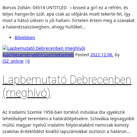
Borsos Zoltán: 04514 UNTITLED i kissed a girl ez a refrén, és
teljes hangerőn szól. apa csak az időjárás miatt tekerte fel, így
most a hátsó ülésen is jól hallani. hirtelen értem meg a szavakat
a halandzsaszövegben, ahogy hüllőket...
Bővebben
Ajánló
események
hírszemle
Kiemelt
Posted
2022.12.06.
by
ISZ_online
|
0
Lapbemutató Debrecenben
(meghívó)
Az Irodalmi Szemle 1958-ban történő indulása óta igyekszik
lehetőséget teremteni a határátlépésekre. Szlovákia legnagyobb
múltú magyar nyelvű irodalmi folyóirataként nemcsak komoly
szakmai érdeklődést kiváltó lapszámokkal ösztönzi a határon...