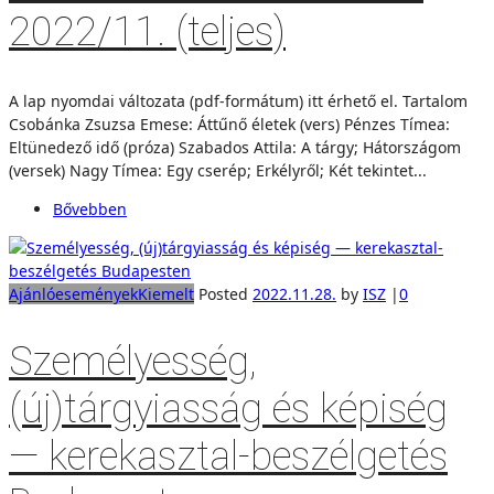
2022/11. (teljes)
A lap nyomdai változata (pdf-formátum) itt érhető el. Tartalom
Csobánka Zsuzsa Emese: Áttűnő életek (vers) Pénzes Tímea:
Eltünedező idő (próza) Szabados Attila: A tárgy; Hátországom
(versek) Nagy Tímea: Egy cserép; Erkélyről; Két tekintet...
Bővebben
Ajánló
események
Kiemelt
Posted
2022.11.28.
by
ISZ
|
0
Személyesség,
(új)tárgyiasság és képiség
— kerekasztal-beszélgetés