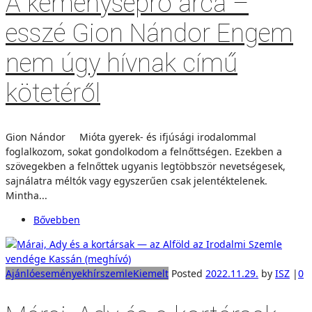
A kéményseprő arca –
esszé Gion Nándor Engem
nem úgy hívnak című
kötetéről
Gion Nándor Mióta gyerek- és ifjúsági irodalommal
foglalkozom, sokat gondolkodom a felnőttségen. Ezekben a
szövegekben a felnőttek ugyanis legtöbbször nevetségesek,
sajnálatra méltók vagy egyszerűen csak jelentéktelenek.
Mintha...
Bővebben
Ajánló
események
hírszemle
Kiemelt
Posted
2022.11.29.
by
ISZ
|
0