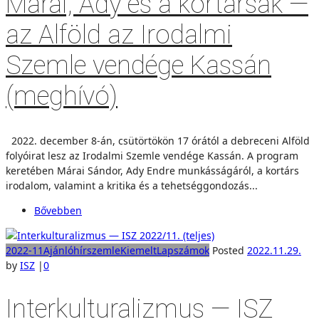
Márai, Ady és a kortársak —
az Alföld az Irodalmi
Szemle vendége Kassán
(meghívó)
2022. december 8-án, csütörtökön 17 órától a debreceni Alföld
folyóirat lesz az Irodalmi Szemle vendége Kassán. A program
keretében Márai Sándor, Ady Endre munkásságáról, a kortárs
irodalom, valamint a kritika és a tehetséggondozás...
Bővebben
2022-11
Ajánló
hírszemle
Kiemelt
Lapszámok
Posted
2022.11.29.
by
ISZ
|
0
Interkulturalizmus — ISZ