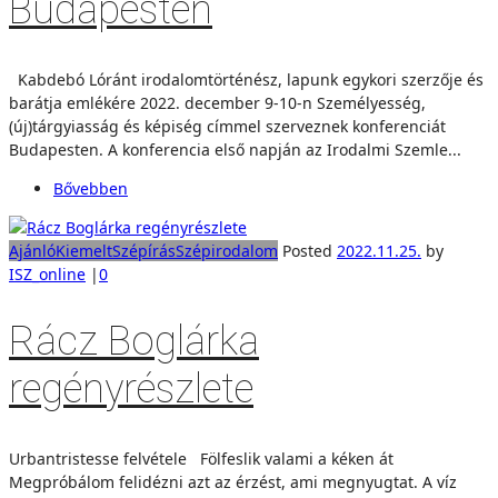
Budapesten
Kabdebó Lóránt irodalomtörténész, lapunk egykori szerzője és
barátja emlékére 2022. december 9-10-n Személyesség,
(új)tárgyiasság és képiség címmel szerveznek konferenciát
Budapesten. A konferencia első napján az Irodalmi Szemle...
Bővebben
Ajánló
Kiemelt
Szépírás
Szépirodalom
Posted
2022.11.25.
by
ISZ_online
|
0
Rácz Boglárka
regényrészlete
Urbantristesse felvétele Fölfeslik valami a kéken át
Megpróbálom felidézni azt az érzést, ami megnyugtat. A víz