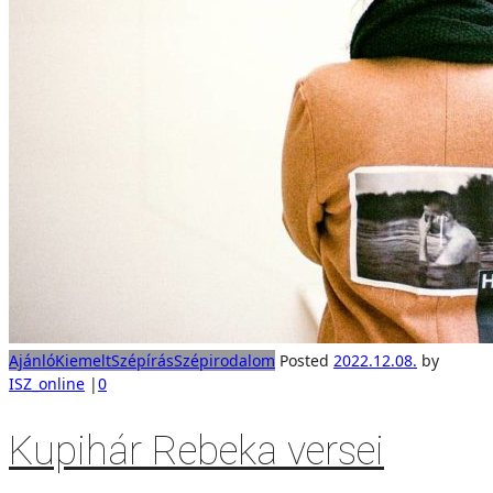
Ajánló
Kiemelt
Szépírás
Szépirodalom
Posted
2022.12.08.
by
ISZ_online
|
0
Kupihár Rebeka versei