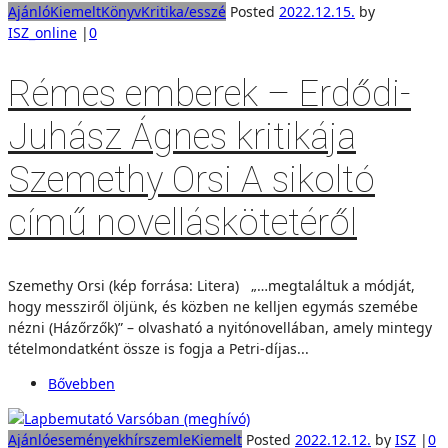
Ajánló
Kiemelt
Könyv
Kritika/esszé
Posted
2022.12.15.
by
ISZ_online
|
0
Rémes emberek – Erdődi-
Juhász Ágnes kritikája
Szemethy Orsi A sikoltó
című novelláskötetéről
Szemethy Orsi (kép forrása: Litera) „…megtaláltuk a módját,
hogy messziről öljünk, és közben ne kelljen egymás szemébe
nézni (Házőrzők)” – olvasható a nyitónovellában, amely mintegy
tételmondatként össze is fogja a Petri-díjas...
Bővebben
Ajánló
események
hírszemle
Kiemelt
Posted
2022.12.12.
by
ISZ
|
0