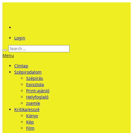
Login
Menu
Címlap
Szépirodalom
Szépírás
Episztola
Print-ajánló
Helyfoglaló
zsemle
Kritika/esszé
Könyv
Kép
Film