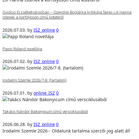
Ovidius Erzsébetvárosban – Szendrei Boglárka kritikája Seres Lili Hanna
Istenek a körfolyosón című kötetéről
2026.07.03.
by
ISZ_online
0
Papp Roland novellája
2026.07.02.
by
ISZ_online
0
Irodalmi Szemle 2026/7-8. (tartalom)
2026.07.01.
by
online_ISZ
0
Takács Nándor Bakonyicum című versciklusából
2026.06.28.
by
ISZ_online
0
Irodalmi Szemle 2026-- Oldalunk tartalma szerzői jog alatt áll