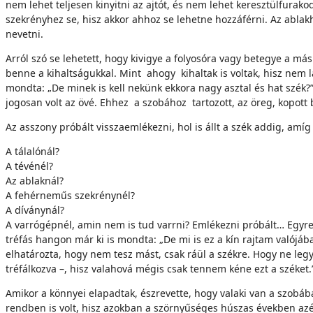
nem lehet teljesen kinyitni az ajtót, és nem lehet keresztülfurako
szekrényhez se, hisz akkor ahhoz se lehetne hozzáférni. Az ablak
nevetni.
Arról szó se lehetett, hogy kivigye a folyosóra vagy betegye a m
benne a kihaltságukkal. Mint ahogy kihaltak is voltak, hisz nem l
mondta: „De minek is kell nekünk ekkora nagy asztal és hat szé
jogosan volt az övé. Ehhez a szobához tartozott, az öreg, kopott b
Az asszony próbált visszaemlékezni, hol is állt a szék addig, amí
A tálalónál?
A tévénél?
Az ablaknál?
A fehérneműs szekrénynél?
A díványnál?
A varrógépnél, amin nem is tud varrni? Emlékezni próbált… Egyre 
tréfás hangon már ki is mondta: „De mi is ez a kín rajtam valójáb
elhatározta, hogy nem tesz mást, csak ráül a székre. Hogy ne legy
tréfálkozva –, hisz valahová mégis csak tennem kéne ezt a széket.
Amikor a könnyei elapadtak, észrevette, hogy valaki van a szobába
rendben is volt, hisz azokban a szörnyűséges húszas években azért