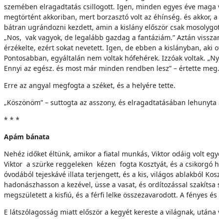
szemében elragadtatás csillogott. Igen, minden egyes éve maga vol
megtörtént akkoriban, mert borzasztó volt az éhínség. és akkor, a 
bátran ugrándozni kezdett, amin a kislány először csak mosolygott,
„Nos, vak vagyok, de legalább gazdag a fantáziám.” Aztán vissza
érzékelte, ezért sokat nevetett. Igen, de ebben a kislányban, aki 
Pontosabban, egyáltalán nem voltak hófehérek. Izzóak voltak. „Ny
Ennyi az egész. és most már minden rendben lesz” – értette meg
Erre az angyal megfogta a széket, és a helyére tette.
„Köszönöm” – suttogta az asszony, és elragadtatásában lehunyta
* * *
Apám bánata
Nehéz időket éltünk, amikor a fiatal munkás, Viktor odáig volt eg
Viktor a szürke reggeleken kézen fogta Kosztyát, és a csikorgó h
óvodából tejeskávé illata terjengett, és a kis, világos ablakból 
hadonászhasson a kezével, üsse a vasat, és ordítozással szakítsa sz
megszületett a kisfiú, és a férfi lelke összezavarodott. A fényes é
E látszólagosság miatt először a kegyét kereste a világnak, utána