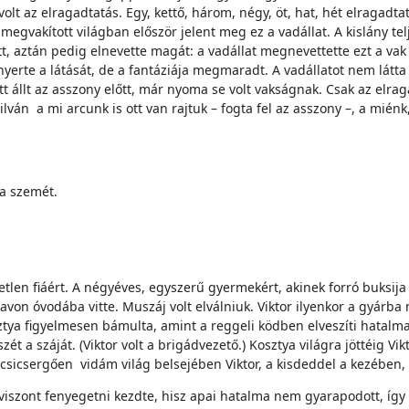
t az elragadtatás. Egy, kettő, három, négy, öt, hat, hét elragadtat
megvakított világban először jelent meg ez a vadállat. A kislány te
 aztán pedig elnevette magát: a vadállat megnevettette ezt a vak gy
nyerte a látását, de a fantáziája megmaradt. A vadállatot nem lát
ott állt az asszony előtt, már nyoma se volt vakságnak. Csak az elra
ilván a mi arcunk is ott van rajtuk – fogta fel az asszony –, a mi
.
 a szemét.
yetlen fiáért. A négyéves, egyszerű gyermekért, akinek forró buksij
avon óvodába vitte. Muszáj volt elválniuk. Viktor ilyenkor a gyárb
Kosztya figyelmesen bámulta, amint a reggeli ködben elveszíti hatal
ét a száját. (Viktor volt a brigádvezető.) Kosztya világra jöttéig Vi
s csicsergően vidám világ belsejében Viktor, a kisdeddel a kezében, lá
 viszont fenyegetni kezdte, hisz apai hatalma nem gyarapodott, így 