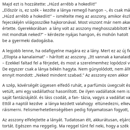
Majd ezt is hozzátette: „Húzd arrébb a hokedlit!”
„Először is, ez szék – kezdte a lánya remegő hangon –, és csak más
„Húzd arrébb a hokedlit!” – ismételte meg az asszony, amikor észl
fejecskéjén világosszőke hajkoronával. Most viszont már nem akart
értette. Gyerekkorában a lány volt az asszony meghosszabbított ke
mit mondtak neked?” – kérdezte nyájas hangon, és mohón hatolt
be a gyermeki dadogásba.
A legjobb lenne, ha odafigyelne magára ez a lány. Mert ez az új fic
„Ellopta a kanalaimat” – hárított az asszony. „Itt vannak a kanalaid
– Ezekkel faltad fel a férjedet, és most a szerelmemhez lopódzol v
De egyszer csak a lánya békén hagyta. Nem gúnyolódott, nem állt
ennyit mondott: „Neked mindent szabad.” Az asszony ezen akkor 
A szép, kövérségét ügyesen elfedő ruhát, a parfümös üvegcsét és a
vetült, ami egy vadállathoz hasonlított. De ilyen vadállatok nem i
saját fantáziájától. és láss csodát, a fan- tázia, vagyis a vadállat
Ettől a naptól kezdve a lánya kezdett valahogy eltünedezni, elkev
ráismerni. Felismerhetetlenségében pedig folyamatosan fogyott, 
Az asszony elfelejtette a lányát. Tudatosan élt, akkurátusan, elj
tortát. Egészen ma reggelig. Ma reggel tűnt fel neki, hogy a szék