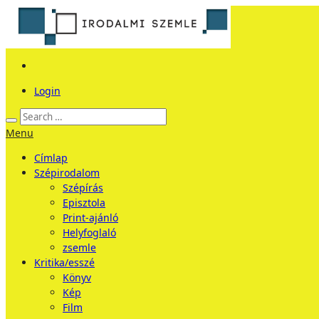
Login
Menu
Címlap
Szépirodalom
Szépírás
Episztola
Print-ajánló
Helyfoglaló
zsemle
Kritika/esszé
Könyv
Kép
Film