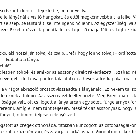
odszor hokedli” – fejezte be, immár visítva.
elte lányánál a visító hangokat. és ettől megkönnyebbült a lelke. 
 se szép, se kulturált, se intelligens nő lenni. Az egyszerűség, v
ze. Ezzel a kézzel tapogatta le a világot. ő maga félt a világhoz k
kó, aki hozzá jár, tolvaj és csaló. „Már hogy lenne tolvaj! – ordíto
! – kiabálta a lánya.
elük!”
 lesben többé. és amikor az asszony direkt rákérdezett: „Szabad 
nevetgélt, de lánya pontos találatában a heves adok-kapokat már 
 virágot ábrázoló brossot visszaadta a lányának: „Ez nekem túl sok
s léteznek a földön. Az asszony ezt leellenőrizte. Még Brémában is 
 valósággá vált, ott csillogott a lánya arcán egy sötét, fürge árnyék 
eredni, amíg el nem tűnt teljesen. Mesélték az asszonynak, hogy lát
fogyott, mígnem teljesen elenyészett.
árogatott az öregek otthonába, titokban kuncogott az ostobaságaikon
 a szoba közepén van, és zavarja a járkálásban. Gondolkodni kezdet