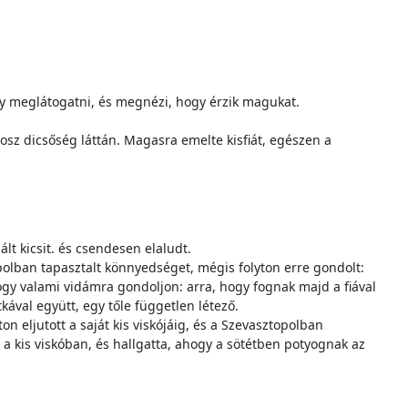
egy meglátogatni, és megnézi, hogy érzik magukat.
rosz dicsőség láttán. Magasra emelte kisfiát, egészen a
lt kicsit. és csendesen elaludt.
polban tapasztalt könnyedséget, mégis folyton erre gondolt:
ogy valami vidámra gondoljon: arra, hogy fognak majd a fiával
kával együtt, egy tőle független létező.
n eljutott a saját kis viskójáig, és a Szevasztopolban
t a kis viskóban, és hallgatta, ahogy a sötétben potyognak az