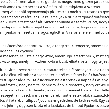
volt, és bár nem akart erre gondolni, mégis mindig ezen járt az es
é vált annak az embernek a számára, akit elcsigázott a szeretet.
eli, még véletlenül agyonnyomja pici testét. Ennek a kis testnek a 
ánézett sötét kezére, az ujjaira, amelyek a durva tárgyak érintésétő
 kísérte a testmozgását. Viktor behunyta a szemét. Rájött, hogy íg
edig nem értette a saját bánatát, csak azt látta, hogy az apja elszo
n ilyenkor felnézett a haragos égboltra. A város a félelemmel vol
ra, az állomásra gondolt, az útra, a tengerre. A tengerre, amely az e
ndennél, és gyönyörű.
a melléhez, és vitte a nagy vízbe, amely úgy játszott nekik, mint eg
íztömeg, amely, miközben óvta a kicsit, elhatározta, hogy teljes sz
ulni vitte Szevasztopolba. A csatatereken a fáradt gyerek elaludt a k
a hajókat. Viktorhoz a szabad tér, a szél és a fehér hajók hatására
s tulajdonságairól. Az ősidőkben beleszerettek a napba és az enyves 
 elhatározták, hogy nem fejlődnek tovább, eldöntötték, hogy örökké 
latos életről szóló történetet, és csillogó szemmel követett két del
vességet, amit azok iránt az emberek iránt éreztek, akik a szárazfö
. A fiatalabb, Lilliput Fjodorics engedetlen, de kedves volt. Egy c
s kis Johnny ügyesen kapta el a labdákat, de Lilliput Fjodorics öss