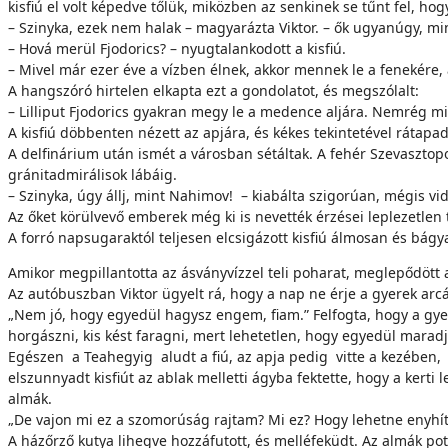
kisfiú el volt képedve tőlük, miközben az senkinek se tűnt fel, h
– Szinyka, ezek nem halak – magyarázta Viktor. – ők ugyanúgy, mint
– Hová merül Fjodorics? – nyugtalankodott a kisfiú.
– Mivel már ezer éve a vízben élnek, akkor mennek le a fenekére,
A hangszóró hirtelen elkapta ezt a gondolatot, és megszólalt:
– Lilliput Fjodorics gyakran megy le a medence aljára. Nemrég mi
A kisfiú döbbenten nézett az apjára, és kékes tekintetével rátapa
A delfinárium után ismét a városban sétáltak. A fehér Szevasztopol
gránitadmirálisok lábáig.
– Szinyka, úgy állj, mint Nahimov! – kiabálta szigorúan, mégis v
Az őket körülvevő emberek még ki is nevették érzései leplezetlen
A forró napsugaraktól teljesen elcsigázott kisfiú álmosan és bágy
Amikor megpillantotta az ásványvízzel teli poharat, meglepődött a 
Az autóbuszban Viktor ügyelt rá, hogy a nap ne érje a gyerek ar
„Nem jó, hogy egyedül hagysz engem, fiam.” Felfogta, hogy a gyer
horgászni, kis kést faragni, mert lehetetlen, hogy egyedül maradj
Egészen a Teahegyig aludt a fiú, az apja pedig vitte a kezében, ne
elszunnyadt kisfiút az ablak melletti ágyba fektette, hogy a kerti
almák.
„De vajon mi ez a szomorúság rajtam? Mi ez? Hogy lehetne enyhíte
A házőrző kutya lihegve hozzáfutott, és melléfeküdt. Az almák pot