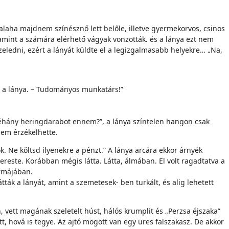
Valaha majdnem színésznő lett belőle, illetve gyermekorvos, csinos
alamint a számára elérhető vágyak vonzották. és a lánya ezt nem
özeledni, ezért a lányát küldte el a legizgalmasabb helyekre… „Na,
tta a lánya. – Tudományos munkatárs!”
néhány heringdarabot ennem?”, a lánya színtelen hangon csak
nem érzékelhette.
. Ne költsd ilyenekre a pénzt.” A lánya arcára ekkor árnyék
kereste. Korábban mégis látta. Látta, álmában. El volt ragadtatva a
formájában.
ták a lányát, amint a szemetesek- ben turkált, és alig lehetett
, vett magának szeletelt húst, hálós krumplit és „Perzsa éjszaka”
t, hová is tegye. Az ajtó mögött van egy üres falszakasz. De akkor