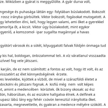
ze. Miközben a gyárat is meggyűlölte. A gyár durva volt,
gyengesége és puhasága láttán egy- folytában búslakodott. Bokszolt
l rossz irányba görbültek. Viktor bokszolt, fogásokat mutogatott. A
y lehetetlen élni, kell, hogy legyen valami, ami őket a gyerekkel
morítja őt, a kicsit. Viktor úgy búslakodott, mint egykor
t egyenlő, a komszomol- ipar sugallta magánnyal a havas
lgyötört városok és a sötét, kilyuggatott falvak földjén önmaga tud
y kis hal, boldogan, önbizalommal teli. A víz váratlanul visszaadta
ívvel fog vele játszani.
arján, de ez nem számított: a fontos az volt, hogy itt volt, és az
 visszatért az élet könnyedségének érzete.
levelekbe, kijöttek a vízből, de mivel a szárazföldi életet a
lubickolni és játszani fognak. A kisfiú még nem volt képes
fint, amint a medencében köröztek. ők bizony okosak: az ész
ldön, háborúban, és az eszükre hallgatva élnek. A delfinek a
supasz lábú lány egy fehér csövön keresztül irányította őket.
zezavarta, megnevettette, és gyakran a medence mélyére szökött. A