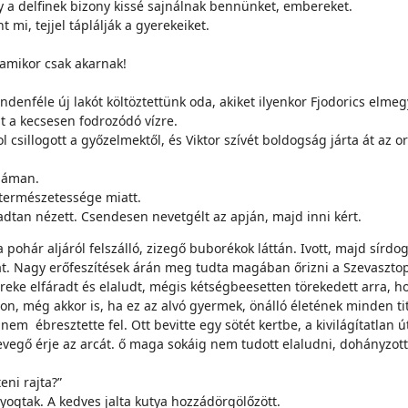
ogy a delfinek bizony kissé sajnálnak bennünket, embereket.
 mi, tejjel táplálják a gyerekeiket.
 amikor csak akarnak!
ndenféle új lakót költöztettünk oda, akiket ilyenkor Fjodorics elm
dt a kecsesen fodrozódó vízre.
 csillogott a győzelmektől, és Viktor szívét boldogság járta át az o
idáman.
 természetessége miatt.
adtan nézett. Csendesen nevetgélt az apján, majd inni kért.
pohár aljáról felszálló, zizegő buborékok láttán. Ivott, majd sírdogá
cát. Nagy erőfeszítések árán meg tudta magában őrizni a Szevaszto
eke elfáradt és elaludt, mégis kétségbeesetten törekedett arra, h
on, még akkor is, ha ez az alvó gyermek, önálló életének minden tit
m ébresztette fel. Ott bevitte egy sötét kertbe, a kivilágítatlan úto
 levegő érje az arcát. ő maga sokáig nem tudott elaludni, dohányzot
ni rajta?”
yogtak. A kedves jalta kutya hozzádörgölőzött.