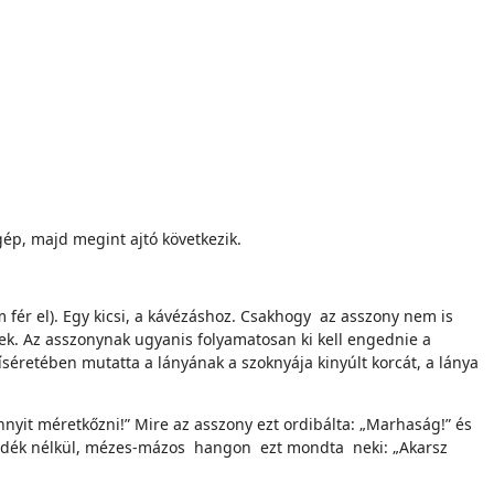
ógép, majd megint ajtó következik.
em fér el). Egy kicsi, a kávézáshoz. Csakhogy az asszony nem is
nek. Az asszonynak ugyanis folyamatosan ki kell engednie a
íséretében mutatta a lányának a szoknyája kinyúlt korcát, a lánya
annyit méretkőzni!” Mire az asszony ezt ordibálta: „Marhaság!” és
ándék nélkül, mézes-mázos hangon ezt mondta neki: „Akarsz