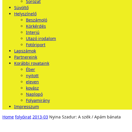
Sorozat
Süvöltő
Helyszínelő
Beszámoló
Körkérdés
Interjú
Utazó irodalom
Fotóriport
Lapszámok
Partnereink
Korábbi rovataink
Éber
nyitott
eleven
kovász
Naplopó
Folyamirány
Impresszum
Home
folyóirat
2013-03
Nyina Szadur: A szék / Apám bánata