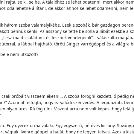
dni rajta, se ki, se be. A tálalóhoz se lehet odatenni, mert akkor n
hoz oda lehetne állítani, de akkor ahhoz se lehet odamenni, nem l
ásik három szoba valamelyikébe. Ezek a szobák, bár gazdagon berend
akott bennük senki! Az asszony se tette be soha a lábát ezekbe a s
k?” „Lesz majd családom, és lesznek vendégeink” – válaszolta mag
útorral, a lábbal hajtható, törött Singer varrógéppel és a világra 
g bele nem ütközött?
csak próbált visszaemlékezni… A szoba forogni kezdett. ő pedig ne
an?” Azonnal felfogta, hogy ez valódi szenvedés. A legigazibb, ben
en olyan üres. Rá fog ülni. Viszont arra nem volt képes, hogy felál
”
n. Egy gyerekforma valaki. Egy egyszerű, hétéves kislány. Sovány, m
 vágták ilyenre géppel a haját, hogy ne legyen tetves. Azok a kislán