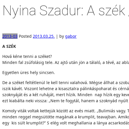
Nyina Szadur: A szék
2013-03
Posted
2013.03.25.
|
by
gabor
A SZÉK
Hová kéne tenni a széket?
Minden fal zsúfolásig tele. Az ajtó után jön a tálaló, a tévé, az 
Egyetlen üres hely sincsen.
De a széket feltétlenül le kell tenni valahová. Mégse állhat a szo
iszik kávét. Viszont lehetne a kisasztalra pálinkáspoharat és cé
szoknyáját és a két ruháját, mert hízik. Minden nap hízik egy kev
ezt kiabálta neki vissza: „Nem te fogytál, hanem a szoknyád nyúlt 
Komoly viták voltak kettejük között az evés miatt. „Bulimiás vagy.
minden reggel megsütötte magának a krumplit, teavajban. Amik
egy kis sült krumplit?” S elég volt meghallania a lánya acsarkodá