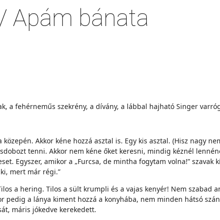
 / Apám bánata
ablak, a fehérneműs szekrény, a dívány, a lábbal hajható Singer varr
ba közepén. Akkor kéne hozzá asztal is. Egy kis asztal. (Hisz nagy n
rnásdobozt tenni. Akkor nem kéne őket keresni, mindig kéznél lenné
eset. Egyszer, amikor a „Furcsa, de mintha fogytam volna!” szavak k
ki, mert már régi.”
 Tilos a hering. Tilos a sült krumpli és a vajas kenyér! Nem szabad 
or pedig a lánya kiment hozzá a konyhába, nem minden hátsó sz
sát, máris jókedve kerekedett.