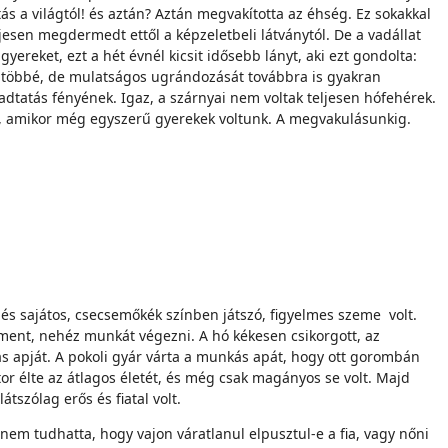
ás a világtól! és aztán? Aztán megvakította az éhség. Ez sokakkal
ljesen megdermedt ettől a képzeletbeli látványtól. De a vadállat
ereket, ezt a hét évnél kicsit idősebb lányt, aki ezt gondolta:
ta többé, de mulatságos ugrándozását továbbra is gyakran
gadtatás fényének. Igaz, a szárnyai nem voltak teljesen hófehérek.
énk, amikor még egyszerű gyerekek voltunk. A megvakulásunkig.
a és sajátos, csecsemőkék színben játszó, figyelmes szeme volt.
a ment, nehéz munkát végezni. A hó kékesen csikorgott, az
mas apját. A pokoli gyár várta a munkás apát, hogy ott gorombán
ktor élte az átlagos életét, és még csak magányos se volt. Majd
tszólag erős és fiatal volt.
nem tudhatta, hogy vajon váratlanul elpusztul-e a fia, vagy nőni