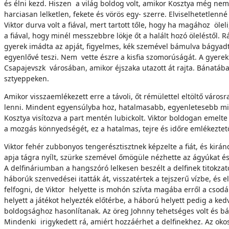
és élni kezd. Hiszen a világ boldog volt, amikor Kosztya még nem 
harciasan lelketlen, fekete és vörös egy- szerre. Elviselhetetlenn
Viktor durva volt a fiával, mert tartott tőle, hogy ha magához öl
a fiával, hogy minél messzebbre lökje őt a halált hozó öleléstől. R
gyerek imádta az apját, figyelmes, kék szemével bámulva bágyadtan
egyenlővé teszi. Nem vette észre a kisfia szomorúságát. A gyerek p
Csapajevszk városában, amikor éjszaka utazott át rajta. Bánatába
sztyeppeken.
Amikor visszaemlékezett erre a távoli, őt rémülettel eltöltő város
lenni. Mindent egyensúlyba hoz, hatalmasabb, egyenletesebb mi
Kosztya visítozva a part mentén lubickolt. Viktor boldogan emelte 
a mozgás könnyedségét, ez a hatalmas, tejre és időre emlékeztető v
Viktor fehér zubbonyos tengerésztisztnek képzelte a fiát, és kiránd
apja tágra nyílt, szürke szemével őmögüle nézhette az ágyúkat és 
A delfináriumban a hangszóró lelkesen beszélt a delfinek titokzato
háborúk szenvedései itatták át, visszatértek a tejszerű vízbe, és
felfogni, de Viktor helyette is mohón szívta magába erről a csodá
helyett a játékot helyezték előtérbe, a háború helyett pedig a ked
boldogsághoz hasonlítanak. Az öreg Johnny tehetséges volt és bátor
Mindenki irigykedett rá, amiért hozzáérhet a delfinekhez. Az oko