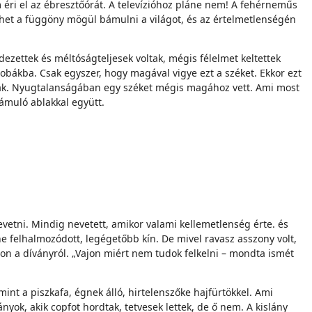
em éri el az ébresztőórát. A televízióhoz pláne nem! A fehérneműs
ehet a függöny mögül bámulni a világot, és az értelmetlenségén
ezettek és méltóságteljesek voltak, mégis félelmet keltettek
zobákba. Csak egyszer, hogy magával vigye ezt a széket. Ekkor ezt
ának. Nyugtalanságában egy széket mégis magához vett. Ami most
bámuló ablakkal együtt.
vetni. Mindig nevetett, amikor valami kellemetlenség érte. és
ne felhalmozódott, legégetőbb kín. De mivel ravasz asszony volt,
ljon a díványról. „Vajon miért nem tudok felkelni – mondta ismét
int a piszkafa, égnek álló, hirtelenszőke hajfürtökkel. Ami
yok, akik copfot hordtak, tetvesek lettek, de ő nem. A kislány