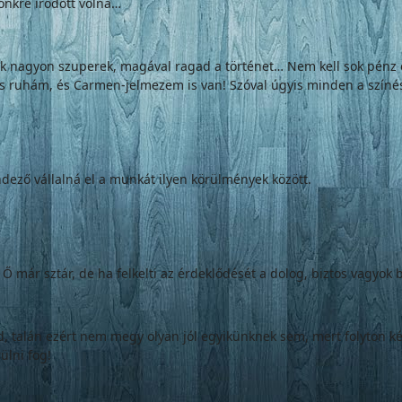
őnkre íródott volna…
k nagyon szuperek, magával ragad a történet… Nem kell sok pénz eg
 ruhám, és Carmen-jelmezem is van! Szóval úgyis minden a színészi
endező vállalná el a munkát ilyen körülmények között.
ár sztár, de ha felkelti az érdeklődését a dolog, biztos vagyok b
od, talán ezért nem megy olyan jól egyikünknek sem, mert folyton 
ülni fog!