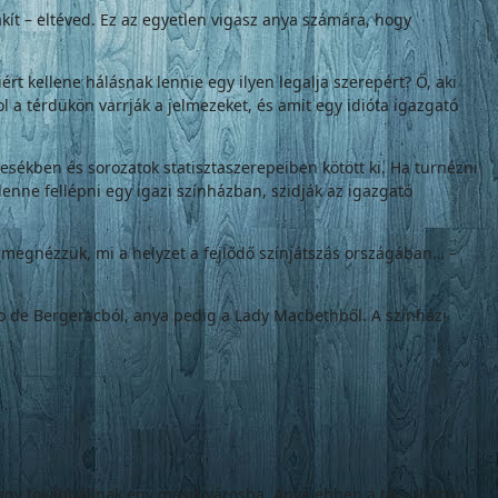
kít – eltéved. Ez az egyetlen vigasz anya számára, hogy
 kellene hálásnak lennie egy ilyen legalja szerepért? Ő, aki
l a térdükön varrják a jelmezeket, és amit egy idióta igazgató
mesékben és sorozatok statisztaszerepeiben kötött ki. Ha turnézni
enne fellépni egy igazi színházban, szidják az igazgató
 megnézzük, mi a helyzet a fejlődő színjátszás országában… –
ano de Bergeracból, anya pedig a Lady Macbethből. A színházi
agy továbbállnak egy másik városba. Anya ebben a társulatban