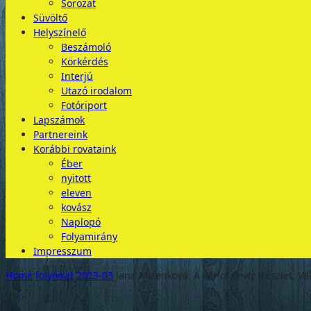
Sorozat
Süvöltő
Helyszínelő
Beszámoló
Körkérdés
Interjú
Utazó irodalom
Fotóriport
Lapszámok
Partnereink
Korábbi rovataink
Éber
nyitott
eleven
kovász
Naplopó
Folyamirány
Impresszum
Home
folyóirat
2023-03
Jana Micenková: A vér csak víz (részlet, Vály