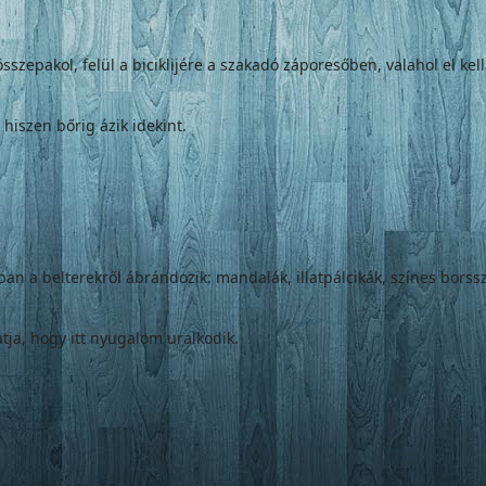
szepakol, felül a biciklijére a szakadó záporesőben, valahol el kel
 hiszen bőrig ázik idekint.
an a belterekről ábrándozik: mandalák, illatpálcikák, színes borsszó
tja, hogy itt nyugalom uralkodik.