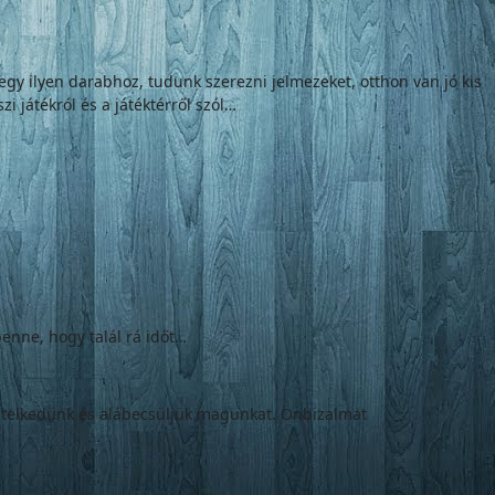
y ilyen darabhoz, tudunk szerezni jelmezeket, otthon van jó kis
 játékról és a játéktérről szól…
enne, hogy talál rá időt…
kételkedünk és alábecsüljük magunkat. Önbizalmat