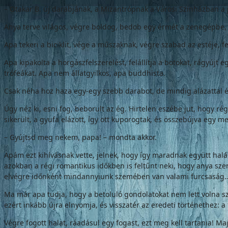
– Otakar B. új darabjának, a Mizantrópnak a Városi Színházban a
Anya terve világos, végre boldog, bedob egy érmét a zenegépbe, b
Apa tekeri a biciklit, vége a műszaknak, végre szabad az estéje, fe
Apa kipakolta a horgászfelszerelést, felállítja a botokat, rágyújt
trófeákat. Apa nem állatgyilkos, apa buddhista.
Csak néha hoz haza egy-egy szebb darabot, de mindig alázattal é
Úgy néz ki, esni fog, beborult az ég. Hirtelen eszébe jut, hogy 
sikerült, a gyufa elázott, így ott kuporogtak, és összebújva egy m
– Gyújtsd meg nekem, papa! – mondta akkor.
Apám ezt kihívásnak vette, jelnek, hogy így maradnak együtt hal
azokban a régi romantikus időkben is feltűnt neki, hogy anya sz
elvégre időnként mindannyiunk szemében van valami furcsaság
Ma már apa tudja, hogy a betoluló gondolatokat nem lett volna sz
ezért inkább újra elnyomja, és visszatér az eredeti történethez: a
Végre fogott halat, ráadásul egy fogast, ezt meg kell tartania! M