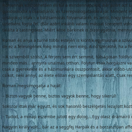
Romannak köszönhetően éli túl a mindennapokat, bár azért azt s
gondoskodik a családjáról, és szerepválogatásokra jár. Mindent e
újságok is írtak – a balzsamozás folyamatáról, és arról, hogy tem
üzletként fogta fel. (Bár azért inkább valami mással szeretett v
találta a castingokat. Miért kéne bárkinek is bizonygatnia, mennyi
Roman és anya a turné többi estéjén is kiöntik egymásnak a szívü
de ez a feleségének még mindig nem elég. A nő szeretné, ha a f
– A szívemből szólsz. A férjem sem ért semmit, túlságosan föld
minden más… annyira unalmas otthon. Folyton csak horgászni v
csak a gyerekekre és a házimunkára összpontosít, akkor előbb-ut
csíkot, neki annyi, az élete elillan egy szempillantás alatt. Csak 
Roman megsimogatja a haját:
– Biztos vagyok benne, biztos vagyok benne, hogy sikerül!
Sokszor ittak már együtt, és sok hasonló beszélgetés lezajlott köz
– Tudod, a minap eszembe jutott egy dolog… Egy olasz drámaíró r
Nagyon király volt… bár az a seggfej Harpák és a borzasztóan aff