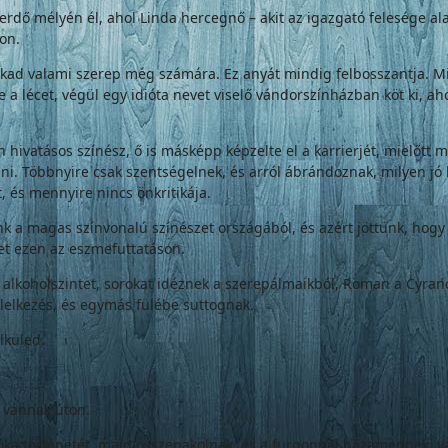
erdő mélyén él, ahol Linda hercegnő – akit az igazgató felesége ala
on.
 valami szerep még számára. Ez anyát mindig felbosszantja. Miért
a lécet, végül egy idióta nevet viselő vándorszínházban köt ki, aho
 hivatásos színész, ő is másképp képzelte el a karrierjét, mielőtt 
i. Többnyire csak szentségelnek, és arról ábrándoznak, milyen jó l
, és mennyire nincs önkritikája.
k a magas színvonalú színészet országából, és azért jöttünk, hogy
et ezen az eszmefuttatáson.
ellő alkoholszintet, sorokat idéznek a szerepálmaikból, Roman a Cyr
lelkezés, és egymás fülébe suttognak.
lküled.
r vannak úton.
ka történetét, majd összepakolnak, és a furgonnal hazamennek, v