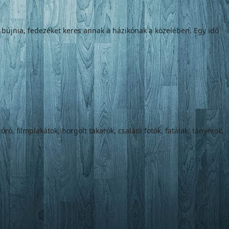
l bújnia, fedezéket keres annak a házikónak a közelében. Egy idő
ró, filmplakátok, horgolt takarók, családi fotók, fatálak, tányérok,