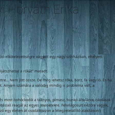
yi Horváth Erika
szóló elkötelezettségre vágyott egy nagy színházban, ehelyett
ljátszhatod a rókát” maradt.
e… Nem jött össze. De még lehetsz róka, borz, fa vagy ló. És ha
ót. Anyám számára a valóság mindig is probléma volt, a
e, és most bohóckodik a taknyos, pimasz, bunkó általános iskolások
éssel reagál az egyes jelenetekre. Felvilágosult nézőre vágyik,
ző egy életen át csodálkozzon a lélegzetelállító alakításon!)