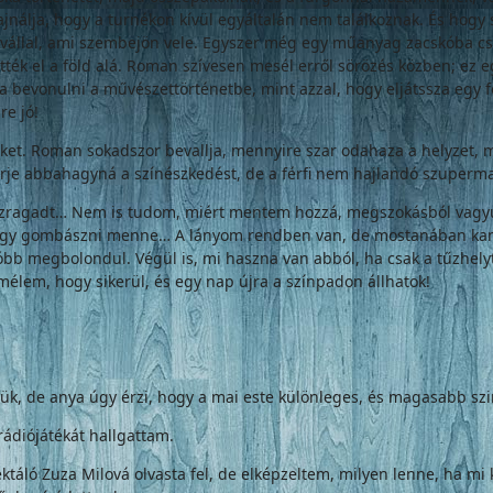
ajnálja, hogy a turnékon kívül egyáltalán nem találkoznak. És hog
lvállal, ami szembejön vele. Egyszer még egy műanyag zacskóba cso
ették el a föld alá. Roman szívesen mesél erről sörözés közben; ez 
olna bevonulni a művészettörténetbe, mint azzal, hogy eljátssza eg
re jó!
ket. Roman sokadszor bevallja, mennyire szar odahaza a helyzet, már
érje abbahagyná a színészkedést, de a férfi nem hajlandó szuperm
hözragadt… Nem is tudom, miért mentem hozzá, megszokásból vagyun
agy gombászni menne… A lányom rendben van, de mostanában kama
óbb megbolondul. Végül is, mi haszna van abból, ha csak a tűzhel
remélem, hogy sikerül, és egy nap újra a színpadon állhatok!
tük, de anya úgy érzi, hogy a mai este különleges, és magasabb szin
ádiójátékát hallgattam.
ektáló Zuza Milová olvasta fel, de elképzeltem, milyen lenne, ha m