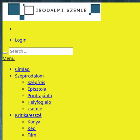
Login
Menu
Címlap
Szépirodalom
Szépírás
Episztola
Print-ajánló
Helyfoglaló
zsemle
Kritika/esszé
Könyv
Kép
Film