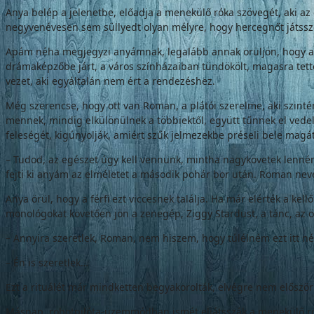
Anya belép a jelenetbe, előadja a menekülő róka szövegét, aki az 
negyvenévesen sem süllyedt olyan mélyre, hogy hercegnőt játssz
Apám néha megjegyzi anyámnak, legalább annak örüljön, hogy akad
drámaképzőbe járt, a város színházaiban tündökölt, magasra tette 
vezet, aki egyáltalán nem ért a rendezéshez.
Még szerencse, hogy ott van Roman, a plátói szerelme, aki szintén
mennek, mindig elkülönülnek a többiektől, együtt tűnnek el vedeln
feleségét, kigúnyolják, amiért szűk jelmezekbe préseli bele magát
– Tudod, az egészet úgy kell vennünk, mintha nagykövetek lennén
fejti ki anyám az elméletet a második pohár bor után. Roman nev
Anya örül, hogy a férfi ezt viccesnek találja. Ha már elérték a k
monológokat követően jön a zenegép, Ziggy Stardust, a tánc, az ö
– Annyira szeretlek, Roman, nem hiszem, hogy túlélném ezt itt né
– Én is szeretlek…
Ezt a rituálét már mindketten begyakorolták, elvégre nem előszö
Másnap, robotpilóta-üzemmódban ismét eljátsszák a menekülő ró