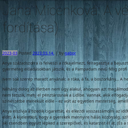
Jana Micenková: A vér 
fordítása)
2023-03
Posted
2023.03.14.
|
by
gabor
Anya századszorra is felveszi a rókajelmezt, felragasztja a bajuszt
gyermeteg előadásokban játszik, és a Pampadam nevű félig profi 
Nem sok szerep maradt anyának: a róka, a fa, a boszorkány… A herc
Néhány dolog az életben nem úgy alakul, ahogyan azt megálmodtuk
nem tetszik, menj el pénztárosnak a Lidlbe. Vannak, akik elfogad
színészetbe menekült előle – ez volt az egyetlen mesterség, amell
Anya elszívja a tizedik cigarettát, és elkezdi visszaszámolni az i
előtt. A kijelentést, hogy a gyerekek mennyire hálás közönség, sz
aki csendben együtt lépked a szereplővel, és katarzist él át. (És a