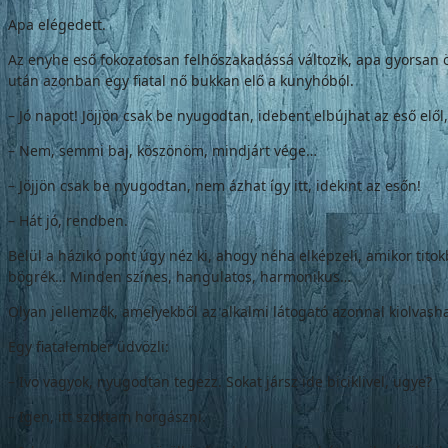
Apa elégedett.
Az enyhe eső fokozatosan felhőszakadássá változik, apa gyorsan ös
után azonban egy fiatal nő bukkan elő a kunyhóból.
– Jó napot! Jöjjön csak be nyugodtan, idebent elbújhat az eső elől,
– Nem, semmi baj, köszönöm, mindjárt vége…
– Jöjjön csak be nyugodtan, nem ázhat így itt, idekint az esőn!
– Hát jó, rendben.
Belül a házikó pont úgy néz ki, ahogy néha elképzeli, amikor titokb
bögrék… Minden színes, hangulatos, harmonikus…
Olyan jellemzők, amelyekből az alkalmi látogató azonnal kiolvasha
Egy fiatalember üdvözli:
– Ivo vagyok, nyugodtan tegezz. Sokat jársz ide biciklivel, ugye?
– Igen, itt szoktam horgászni.