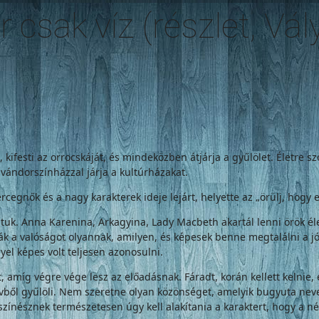
csak víz (részlet, Vál
, kifesti az orrocskáját, és mindeközben átjárja a gyűlölet. Életre 
vándorszínházzal járja a kultúrházakat.
egnők és a nagy karakterek ideje lejárt, helyette az „örülj, hogy e
. Anna Karenina, Arkagyina, Lady Macbeth akartál lenni örök életr
ják a valóságot olyannak, amilyen, és képesek benne megtalálni a j
yel képes volt teljesen azonosulni.
dőt, amíg végre vége lesz az előadásnak. Fáradt, korán kellett kelni
ívből gyűlöli. Nem szeretne olyan közönséget, amelyik bugyuta nevet
 színésznek természetesen úgy kell alakítania a karaktert, hogy a né