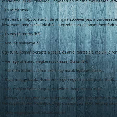
csodálatos, el kell olvasnod… egyszerűen mintha tökéletesen kett
– És miről szól?
– Két ember kapcsolatáról, de annyira szövevényes, a párbeszéde
készletem, még a régi időkből… Képzeld csak el, boám meg fodros
– És egy jó rendezőről.
– Nos, ez nyilvánvaló!
Úgy tűnt, Roman bekapta a csalit, és arról fantáziált, melyik jó r
– Van egy ötletem, megkeressük ezzel Otakar B-t.
– Hát nem tudom… ő már azért egy másik ligában játszik…
– Majd meggyőzzük… Ismerem, régen együtt próbáltunk, ittunk… Ő m
– Hát, megkörnyékezhetjük, de kétlem, hogy lesz rá ideje…
– Roman, ne légy már ilyen szkeptikus, az isten szerelmére! Tud
kell sugároznunk! Reméljük, hogy összejön, és akkor tényleg siker
– Oké, megegyeztünk, hiszek benne!