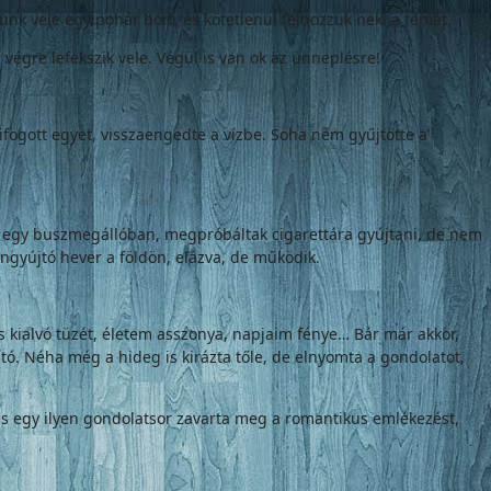
k vele egy pohár bort, és kötetlenül felhozzuk neki a témát.
égre lefekszik vele. Végül is van ok az ünneplésre!
kifogott egyet, visszaengedte a vízbe. Soha nem gyűjtötte a
tak egy buszmegállóban, megpróbáltak cigarettára gyújtani, de nem
 öngyújtó hever a földön, elázva, de működik.
 kialvó tüzét, életem asszonya, napjaim fénye… Bár már akkor,
ó. Néha még a hideg is kirázta tőle, de elnyomta a gondolatot,
 is egy ilyen gondolatsor zavarta meg a romantikus emlékezést,