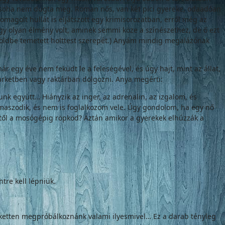
y soha nem dugta meg. Roman nős, van két pici gyereke, odaadóan
magolt hullát is eljátszott egy krimisorozatban, erről még az
egy olyan élmény volt, aminek semmi köze a színészethez, de ő ezt
y földbe temetett holttest szerepét.) Anyám mindig megalázónak
 egy éve nem feküdt le a feleségével, és úgy hajt, mint az állat,
arketben vagy raktárban dolgozni. Anya megérti:
k együtt… Hiányzik az inger, az adrenalin, az izgalom, és
szodik, és nem is foglalkozom vele. Úgy gondolom, ha egy nő
ytől a mosógépig röpköd? Aztán amikor a gyerekek elhúzzák a
tre kell lépniük.
i ketten megpróbálkoznánk valami ilyesmivel… Ez a darab tényleg