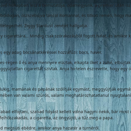
 jövő hónapban lesz a bemutatója, odamegyünk, a premier után iszun
oldogan, öszszebújva táncol Romannal, és titkon reméli, hogy ma v
llélegezhet. Ziggy Stardust zenéjét hallgatja.
 egy cigarettára… Mindig csak szórakozásból fogott halat, és amikor 
s egy adag bocsánatkéréssel hozzáfűzi: bocs, haver.
réges-régen ő és anya mennyire eláztak, elkapta őket a zuhé, elbúj
eggyújtatlan cigarettát szívtak. Anya hirtelen észrevette, hogy egy
álukig, mamának és papának szólítják egymást, meggyújtják egymás
emében van valami szúrós, valami meghatározhatatlanul nyugtalanít
…
abad elfojtani, szabad folyást kellett volna hagyni nekik, bár most
 felhőszakadás, a cigaretta, az öngyújtó, a tűz meg a papa.
ajd megsüti ebédre, amikor anya hazatér a turnéról.