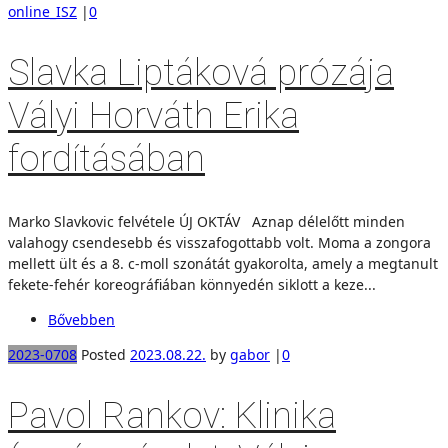
online_ISZ
|
0
Slavka Liptáková prózája
Vályi Horváth Erika
fordításában
Marko Slavkovic felvétele ÚJ OKTÁV Aznap délelőtt minden
valahogy csendesebb és visszafogottabb volt. Moma a zongora
mellett ült és a 8. c-moll szonátát gyakorolta, amely a megtanult
fekete-fehér koreográfiában könnyedén siklott a keze...
Bővebben
2023-0708
Posted
2023.08.22.
by
gabor
|
0
Pavol Rankov: Klinika