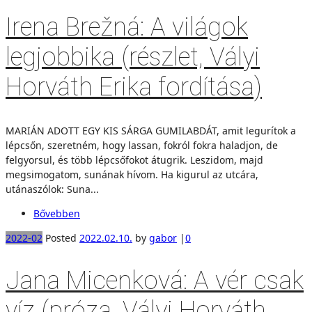
Irena Brežná: A világok
legjobbika (részlet, Vályi
Horváth Erika fordítása)
MARIÁN ADOTT EGY KIS SÁRGA GUMILABDÁT, amit legurítok a
lépcsőn, szeretném, hogy lassan, fokról fokra haladjon, de
felgyorsul, és több lépcsőfokot átugrik. Leszidom, majd
megsimogatom, sunának hívom. Ha kigurul az utcára,
utánaszólok: Suna...
Bővebben
2022-02
Posted
2022.02.10.
by
gabor
|
0
Jana Micenková: A vér csak
víz (próza, Vályi Horváth