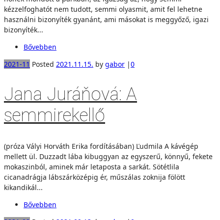
kézzelfoghatót nem tudott, semmi olyasmit, amit fel lehetne
használni bizonyíték gyanánt, ami másokat is meggyőző, igazi
bizonyíték...
Bővebben
2021-11
Posted
2021.11.15.
by
gabor
|
0
Jana Juráňová: A
semmirekellő
(próza Vályi Horváth Erika fordításában) Ľudmila A kávégép
mellett ül. Duzzadt lába kibuggyan az egyszerű, könnyű, fekete
mokaszinból, aminek már letaposta a sarkát. Sötétlila
cicanadrágja lábszárközépig ér, műszálas zoknija fölött
kikandikál...
Bővebben