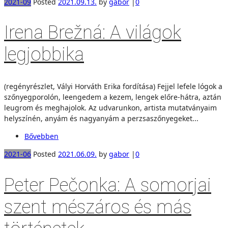
2021-09
Posted
2021.09.13.
by
gabor
|
0
Irena Brežná: A világok
legjobbika
(regényrészlet, Vályi Horváth Erika fordítása) Fejjel lefele lógok a
szőnyegporolón, leengedem a kezem, lengek előre-hátra, aztán
leugrom és meghajolok. Az udvarunkon, artista mutatványaim
helyszínén, anyám és nagyanyám a perzsaszőnyegeket...
Bővebben
2021-06
Posted
2021.06.09.
by
gabor
|
0
Peter Pečonka: A somorjai
szent mészáros és más