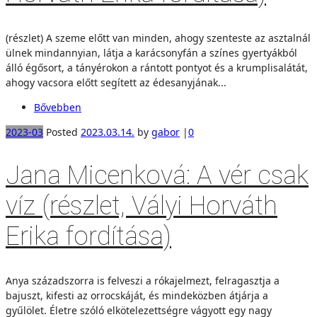
(részlet) A szeme előtt van minden, ahogy szenteste az asztalnál
ülnek mindannyian, látja a karácsonyfán a színes gyertyákból
álló égősort, a tányérokon a rántott pontyot és a krumplisalátát,
ahogy vacsora előtt segített az édesanyjának...
Bővebben
2023-03
Posted
2023.03.14.
by
gabor
|
0
Jana Micenková: A vér csak
víz (részlet, Vályi Horváth
Erika fordítása)
Anya századszorra is felveszi a rókajelmezt, felragasztja a
bajuszt, kifesti az orrocskáját, és mindeközben átjárja a
gyűlölet. Életre szóló elkötelezettségre vágyott egy nagy