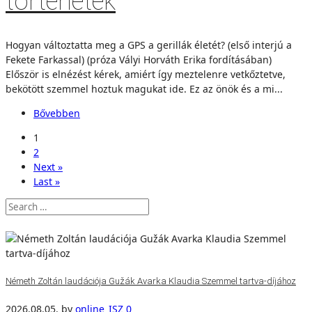
történetek
Hogyan változtatta meg a GPS a gerillák életét? (első interjú a
Fekete Farkassal) (próza Vályi Horváth Erika fordításában)
Először is elnézést kérek, amiért így meztelenre vetkőztetve,
bekötött szemmel hoztuk magukat ide. Ez az önök és a mi...
Bővebben
1
2
Next »
Last »
Németh Zoltán laudációja Gužák Avarka Klaudia Szemmel tartva-díjához
2026.08.05.
by
online_ISZ
0