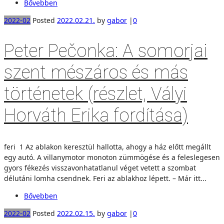
Bővebben
2022-02
Posted
2022.02.21.
by
gabor
|
0
Peter Pečonka: A somorjai
szent mészáros és más
történetek (részlet, Vályi
Horváth Erika fordítása)
feri 1 Az ablakon keresztül hallotta, ahogy a ház előtt megállt
egy autó. A villanymotor monoton zümmögése és a feleslegesen
gyors fékezés visszavonhatatlanul véget vetett a szombat
délutáni lomha csendnek. Feri az ablakhoz lépett. – Már itt...
Bővebben
2022-02
Posted
2022.02.15.
by
gabor
|
0