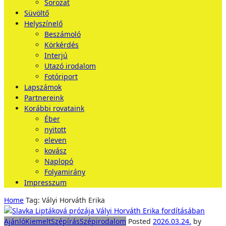
Sorozat
Süvöltő
Helyszínelő
Beszámoló
Körkérdés
Interjú
Utazó irodalom
Fotóriport
Lapszámok
Partnereink
Korábbi rovataink
Éber
nyitott
eleven
kovász
Naplopó
Folyamirány
Impresszum
Home
Tag: Vályi Horváth Erika
Ajánló
Kiemelt
Szépírás
Szépirodalom
Posted
2026.03.24.
by