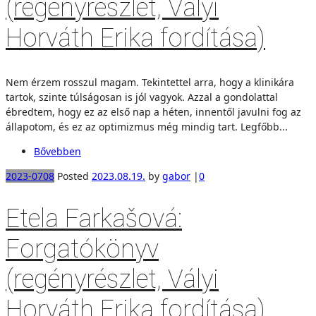
(regényrészlet, Vályi
Horváth Erika fordítása)
Nem érzem rosszul magam. Tekintettel arra, hogy a klinikára
tartok, szinte túlságosan is jól vagyok. Azzal a gondolattal
ébredtem, hogy ez az első nap a héten, innentől javulni fog az
állapotom, és ez az optimizmus még mindig tart. Legfőbb...
Bővebben
2023-0708
Posted
2023.08.19.
by
gabor
|
0
Etela Farkašová:
Forgatókönyv
(regényrészlet, Vályi
Horváth Erika fordítása)