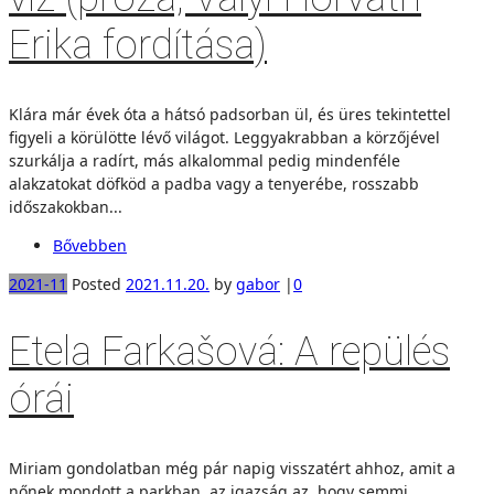
Erika fordítása)
Klára már évek óta a hátsó padsorban ül, és üres tekintettel
figyeli a körülötte lévő világot. Leggyakrabban a körzőjével
szurkálja a radírt, más alkalommal pedig mindenféle
alakzatokat döfköd a padba vagy a tenyerébe, rosszabb
időszakokban...
Bővebben
2021-11
Posted
2021.11.20.
by
gabor
|
0
Etela Farkašová: A repülés
órái
Miriam gondolatban még pár napig visszatért ahhoz, amit a
nőnek mondott a parkban, az igazság az, hogy semmi