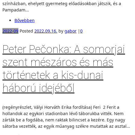
színházban, ehelyett gyermeteg előadásokban játszik, és a
Pampadam...
Bővebben
2022-09
Posted
2022.09.16.
by
gabor
|
0
Peter Pečonka: A somorjai
szent mészáros és más
történetek a kis-dunai
háború idejéből
(regényrészlet, Vályi Horváth Erika fordítása) Feri 2 Ferit a
hollandok az egykori stadionban lévő táborukba vitték. Nem
zárták be a fogdába, nem raktak bilincset a kezére. Egy nagy
sátorba vezették, az egyik műanyag székre mutattak az asztal...