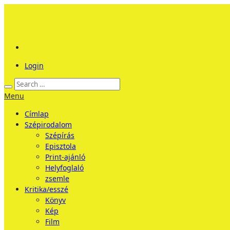
Login
Menu
Címlap
Szépirodalom
Szépírás
Episztola
Print-ajánló
Helyfoglaló
zsemle
Kritika/esszé
Könyv
Kép
Film