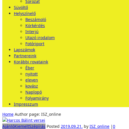
Sorozat
Süvöltő
Helyszínelő
Beszámoló
Körkérdés
Interjú
Utazó irodalom
Fotóriport
Lapszámok
Partnereink
Korábbi rovataink
Éber
nyitott
eleven
kovász
Naplopó
Folyamirány
Impresszum
Home
Author page: ISZ_online
Ajánló
Kiemelt
Szépírás
Posted
2019.09.21.
by
ISZ_online
|
0