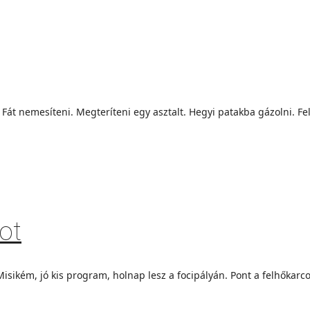
. Fát nemesíteni. Megteríteni egy asztalt. Hegyi patakba gázolni. F
bot
kém, jó kis program, holnap lesz a focipályán. Pont a felhőkarcol