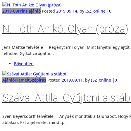
2019-09
Print-ajánló
Posted
2019.09.14.
by
ISZ_online
|
0
N. Tóth Anikó: Olyan (próza)
Jens Mattke felvétele Regényt írni olyan. Mint kinyitni egy ajtót
felhőbe. Gyíkot cirógatni...
Bővebben
Ajánló
Kiemelt
Szépírás
Posted
2019.09.11.
by
ISZ_online
|
0
Szávai Attila: Gyűjteni a stá
Sven Beyersdorff felvétele Anyuék mondták a falunapot. Hogy Misi
ablakon. Ezt a jelenetet mindig...