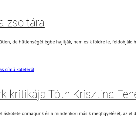
a zsoltára
len, de hűtlenségét égbe hajítják, nem esik földre le, feldobják: 
 kritikája Tóth Krisztina Feh
elláskötete önmagunk és a mindenkori másik megfigyelését, az elid