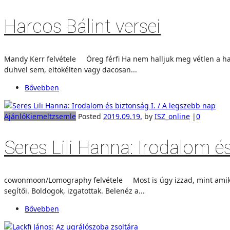
Harcos Bálint versei
Mandy Kerr felvétele Öreg férfi Ha nem halljuk meg vétlen a han
dühvel sem, eltökélten vagy dacosan...
Bővebben
Ajánló
Kiemelt
zsemle
Posted
2019.09.19.
by
ISZ_online
|
0
Seres Lili Hanna: Irodalom é
cowonmoon/Lomography felvétele Most is úgy izzad, mint amikor 
segítői. Boldogok, izgatottak. Belenéz a...
Bővebben