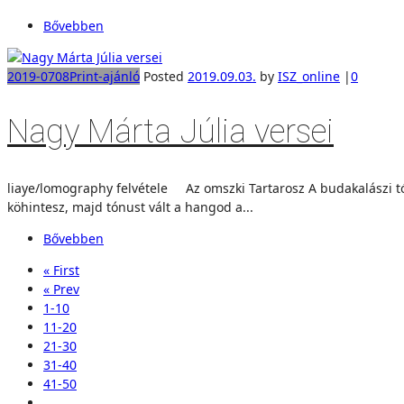
Bővebben
2019-0708
Print-ajánló
Posted
2019.09.03.
by
ISZ_online
|
0
Nagy Márta Júlia versei
liaye/lomography felvétele Az omszki Tartarosz A budakalászi tó 
köhintesz, majd tónust vált a hangod a...
Bővebben
« First
« Prev
1-10
11-20
21-30
31-40
41-50
…