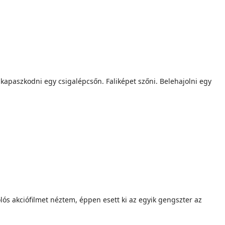
elkapaszkodni egy csigalépcsőn. Faliképet szőni. Belehajolni egy
ós akciófilmet néztem, éppen esett ki az egyik gengszter az