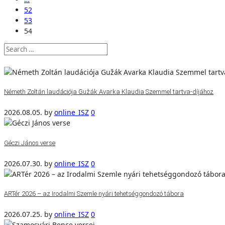
52
53
54
Németh Zoltán laudációja Gužák Avarka Klaudia Szemmel tartva-díjához
2026.08.05.
by
online_ISZ
0
Géczi János verse
2026.07.30.
by
online_ISZ
0
ARTér 2026 – az Irodalmi Szemle nyári tehetséggondozó tábora
2026.07.25.
by
online_ISZ
0