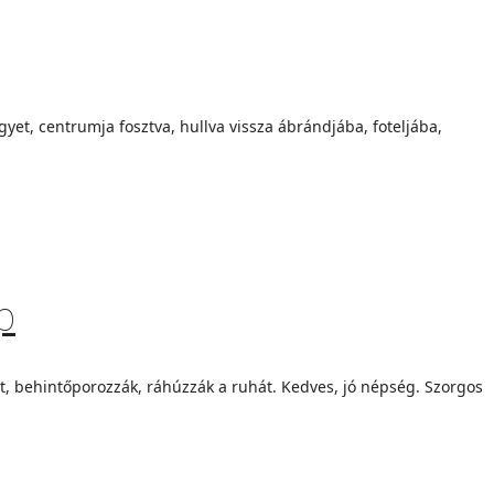
et, centrumja fosztva, hullva vissza ábrándjába, foteljába,
p
, behintőporozzák, ráhúzzák a ruhát. Kedves, jó népség. Szorgos