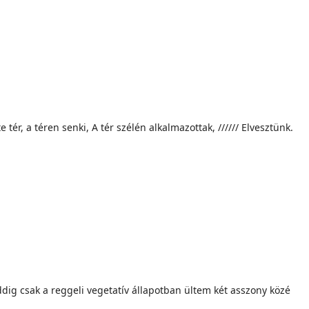
ér, a téren senki, A tér szélén alkalmazottak, ////// Elvesztünk.
ig csak a reggeli vegetatív állapotban ültem két asszony közé