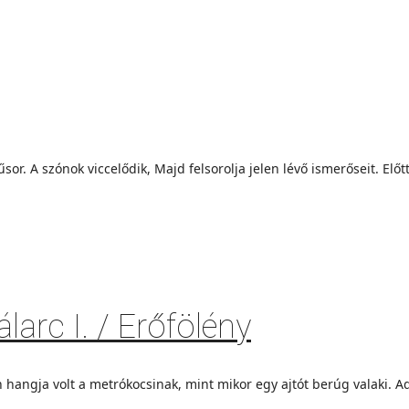
A szónok viccelődik, Majd felsorolja jelen lévő ismerőseit. Előtte t
larc I. / Erőfölény
gja volt a metrókocsinak, mint mikor egy ajtót berúg valaki. Add