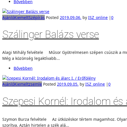
Bővebben
Ajánló
Kiemelt
Szépírás
Posted
2019.09.06.
by
ISZ_online
|
0
Szálinger Balázs verse
Alagi Mihály felvétele Műsor Gyötrelmesen szépen csúszik a műsor. 
Még a közönség legaktívabb...
Bővebben
Ajánló
Kiemelt
zsemle
Posted
2019.09.05.
by
ISZ_online
|
0
Szepesi Kornél: Irodalom és á
Szymon Burza felvétele Az ütközéskor tértem magamhoz. Olyan han
szorítva. Aztán hirtelen a szék alá...