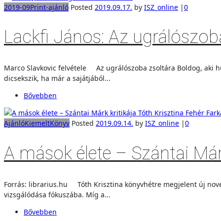
2019-09
Print-ajánló
Posted
2019.09.17.
by
ISZ_online
|
0
Lackfi János: Az ugrálószob
Marco Slavkovic felvétele Az ugrálószoba zsoltára Boldog, aki hűt
dicsekszik, ha már a sajátjából...
Bővebben
Ajánló
Kiemelt
Könyv
Posted
2019.09.14.
by
ISZ_online
|
0
A mások élete – Szántai Márk
Forrás: librarius.hu Tóth Krisztina könyvhétre megjelent új nov
vizsgálódása fókuszába. Míg a...
Bővebben