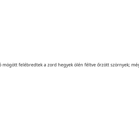
mögött felébredtek a zord hegyek ölén féltve őrzött szörnyek; még