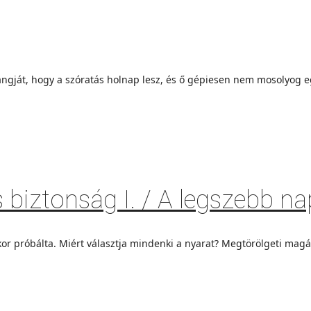
gját, hogy a szóratás holnap lesz, és ő gépiesen nem mosolyog egy
s biztonság I. / A legszebb na
próbálta. Miért választja mindenki a nyarat? Megtörölgeti magát