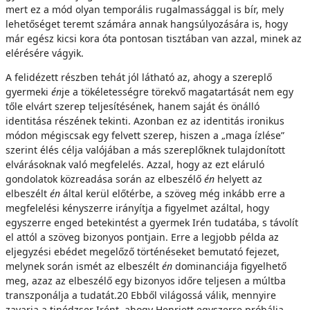
mert ez a mód olyan temporális rugalmassággal is bír, mely
lehetőséget teremt számára annak hangsúlyozására is, hogy
már egész kicsi kora óta pontosan tisztában van azzal, minek az
elérésére vágyik.
A felidézett részben tehát jól látható az, ahogy a szereplő
gyermeki
én
je a tökéletességre törekvő magatartását nem egy
tőle elvárt szerep teljesítésének, hanem saját és önálló
identitása részének tekinti. Azonban ez az identitás ironikus
módon mégiscsak egy felvett szerep, hiszen a „maga ízlése”
szerint élés célja valójában a más szereplőknek tulajdonított
elvárásoknak való megfelelés. Azzal, hogy az ezt eláruló
gondolatok közreadása során az elbeszélő
én
helyett az
elbeszélt
én
által kerül előtérbe, a szöveg még inkább erre a
megfelelési kényszerre irányítja a figyelmet azáltal, hogy
egyszerre enged betekintést a gyermek Irén tudatába, s távolít
el attól a szöveg bizonyos pontjain. Erre a legjobb példa az
eljegyzési ebédet megelőző történéseket bemutató fejezet,
melynek során ismét az elbeszélt
én
dominanciája figyelhető
meg, azaz az elbeszélő egy bizonyos időre teljesen a múltba
transzponálja a tudatát.20 Ebből világossá válik, mennyire
zavarja a tinédzser Irént, ahogy Henriett egyszerre próbálja