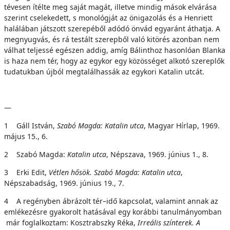
tévesen ítélte meg saját magát, illetve mindig mások elvárása
szerint cselekedett, s monológját az önigazolás és a Henriett
halálában játszott szerepéből adódó önvád egyaránt áthatja. A
megnyugvás, és rá testált szerepből való kitörés azonban nem
válhat teljessé egészen addig, amíg Bálinthoz hasonlóan Blanka
is haza nem tér, hogy az egykor egy közösséget alkotó szereplők
tudatukban újból megtalálhassák az egykori Katalin utcát.
—
1 Gáll István,
Szabó Magda: Katalin utca
, Magyar Hírlap, 1969.
május 15., 6.
2 Szabó Magda:
Katalin utca
, Népszava, 1969. június 1., 8.
3 Erki Edit,
Vétlen hősök. Szabó Magda: Katalin utca
,
Népszabadság, 1969. június 19., 7.
4 A regényben ábrázolt tér–idő kapcsolat, valamint annak az
emlékezésre gyakorolt hatásával egy korábbi tanulmányomban
már foglalkoztam: Kosztrabszky Réka,
Irreális színterek.
A