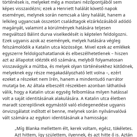
történések is, melyeket még a mostani nézőpontjából sem
képes visszaidézni; ezek a Henriett halálát követő napok
eseményei, melynek során nemcsak a lány halálát, hanem a
lelkileg ugyancsak összetört családtagok elzárkózásából adódó
magányát, valamint a körülmények hatására teljesen
megváltozó Bálint durva viselkedését is képtelen feldolgozni.
Ezek ugyanis azok az események, melyek hatására végleg
felszámolódik a Katalin utca közössége. Mivel ezek az emlékek
egyszerre feldolgozhatatlanok és elbeszélhetetlenek – hiszen
azt az állapotot idézték elő számára, melyből folyamatosan
visszavágyik a múltba, és melyek olyan történésekhez kötődnek,
melyeknek egy része megakadályozható lett volna –, ezért
ezeket a részeket nem Irén, hanem a mindentudó narrátor
mutatja be. Az általa elbeszélt részekben azonban láthatóvá
válik, hogy a Katalin utcai egység felbomlása milyen hatással
volt a saját identitásának alakulására. A Katalin utca életben
maradt szereplőinek egymástól való elidegenedése ugyanis
önvizsgálatot indított el benne, melynek során nyilvánvalóvá
vált számára az egykori identitásának a hamissága:
„Míg Blanka mellettem élt, kerek voltam, egész, tökéletes.
Azt hittem, így születtem, ilyennek, és azt hitte ő is. Aztán