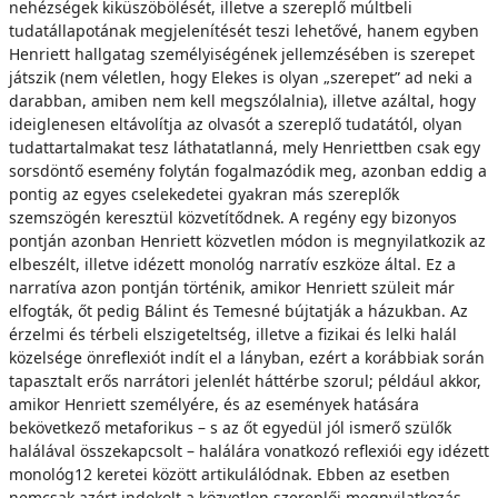
nehézségek kiküszöbölését, illetve a szereplő múltbeli
tudatállapotának megjelenítését teszi lehetővé, hanem egyben
Henriett hallgatag személyiségének jellemzésében is szerepet
játszik (nem véletlen, hogy Elekes is olyan „szerepet” ad neki a
darabban, amiben nem kell megszólalnia), illetve azáltal, hogy
ideiglenesen eltávolítja az olvasót a szereplő tudatától, olyan
tudattartalmakat tesz láthatatlanná, mely Henriettben csak egy
sorsdöntő esemény folytán fogalmazódik meg, azonban eddig a
pontig az egyes cselekedetei gyakran más szereplők
szemszögén keresztül közvetítődnek. A regény egy bizonyos
pontján azonban Henriett közvetlen módon is megnyilatkozik az
elbeszélt, illetve idézett monológ narratív eszköze által. Ez a
narratíva azon pontján történik, amikor Henriett szüleit már
elfogták, őt pedig Bálint és Temesné bújtatják a házukban. Az
érzelmi és térbeli elszigeteltség, illetve a fizikai és lelki halál
közelsége önreflexiót indít el a lányban, ezért a korábbiak során
tapasztalt erős narrátori jelenlét háttérbe szorul; például akkor,
amikor Henriett személyére, és az események hatására
bekövetkező metaforikus – s az őt egyedül jól ismerő szülők
halálával összekapcsolt – halálára vonatkozó reflexiói egy idézett
monológ12 keretei között artikulálódnak. Ebben az esetben
nemcsak azért indokolt a közvetlen szereplői megnyilatkozás,