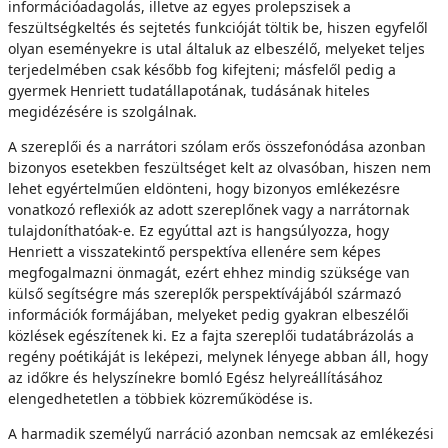
információadagolás, illetve az egyes prolepszisek a
feszültségkeltés és sejtetés funkcióját töltik be, hiszen egyfelől
olyan eseményekre is utal általuk az elbeszélő, melyeket teljes
terjedelmében csak később fog kifejteni; másfelől pedig a
gyermek Henriett tudatállapotának, tudásának hiteles
megidézésére is szolgálnak.
A szereplői és a narrátori szólam erős összefonódása azonban
bizonyos esetekben feszültséget kelt az olvasóban, hiszen nem
lehet egyértelműen eldönteni, hogy bizonyos emlékezésre
vonatkozó reflexiók az adott szereplőnek vagy a narrátornak
tulajdoníthatóak-e. Ez egyúttal azt is hangsúlyozza, hogy
Henriett a visszatekintő perspektíva ellenére sem képes
megfogalmazni önmagát, ezért ehhez mindig szüksége van
külső segítségre más szereplők perspektívájából származó
információk formájában, melyeket pedig gyakran elbeszélői
közlések egészítenek ki. Ez a fajta szereplői tudatábrázolás a
regény poétikáját is leképezi, melynek lényege abban áll, hogy
az időkre és helyszínekre bomló Egész helyreállításához
elengedhetetlen a többiek közreműködése is.
A harmadik személyű narráció azonban nemcsak az emlékezési