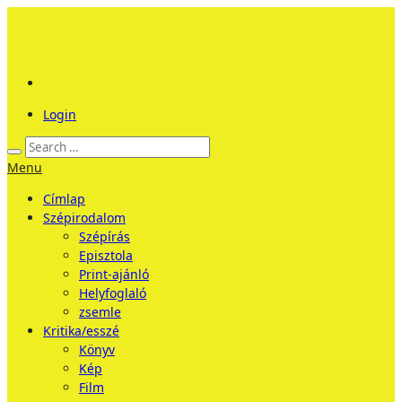
Login
Menu
Címlap
Szépirodalom
Szépírás
Episztola
Print-ajánló
Helyfoglaló
zsemle
Kritika/esszé
Könyv
Kép
Film