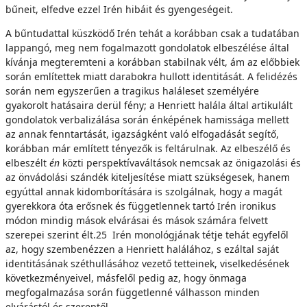
bűneit, elfedve ezzel Irén hibáit és gyengeségeit.
A bűntudattal küszködő Irén tehát a korábban csak a tudatában
lappangó, meg nem fogalmazott gondolatok elbeszélése által
kívánja megteremteni a korábban stabilnak vélt, ám az előbbiek
során említettek miatt darabokra hullott identitását. A felidézés
során nem egyszerűen a tragikus haláleset személyére
gyakorolt hatásaira derül fény; a Henriett halála által artikulált
gondolatok verbalizálása során énképének hamissága mellett
az annak fenntartását, igazságként való elfogadását segítő,
korábban már említett tényezők is feltárulnak. Az elbeszélő és
elbeszélt
én
közti perspektívaváltások nemcsak az önigazolási és
az önvádolási szándék kiteljesítése miatt szükségesek, hanem
egyúttal annak kidomborítására is szolgálnak, hogy a magát
gyerekkora óta erősnek és függetlennek tartó Irén ironikus
módon mindig mások elvárásai és mások számára felvett
szerepei szerint élt.25 Irén monológjának tétje tehát egyfelől
az, hogy szembenézzen a Henriett halálához, s ezáltal saját
identitásának széthullásához vezető tetteinek, viselkedésének
következményeivel, másfelől pedig az, hogy önmaga
megfogalmazása során függetlenné válhasson minden
elvárástól és szereptől.