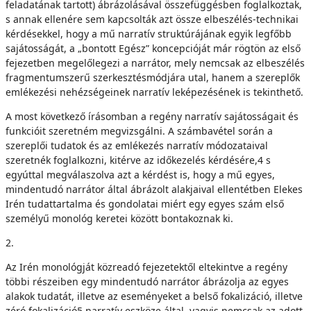
feladatának tartott) ábrázolásával összefüggésben foglalkoztak,
s annak ellenére sem kapcsolták azt össze elbeszélés-technikai
kérdésekkel, hogy a mű narratív struktúrájának egyik legfőbb
sajátosságát, a „bontott Egész” koncepcióját már rögtön az első
fejezetben megelőlegezi a narrátor, mely nemcsak az elbeszélés
fragmentumszerű szerkesztésmódjára utal, hanem a szereplők
emlékezési nehézségeinek narratív leképezésének is tekinthető.
A most következő írásomban a regény narratív sajátosságait és
funkcióit szeretném megvizsgálni. A számbavétel során a
szereplői tudatok és az emlékezés narratív módozataival
szeretnék foglalkozni, kitérve az időkezelés kérdésére,4 s
egyúttal megválaszolva azt a kérdést is, hogy a mű egyes,
mindentudó narrátor által ábrázolt alakjaival ellentétben Elekes
Irén tudattartalma és gondolatai miért egy egyes szám első
személyű monológ keretei között bontakoznak ki.
2.
Az Irén monológját közreadó fejezetektől eltekintve a regény
többi részeiben egy mindentudó narrátor ábrázolja az egyes
alakok tudatát, illetve az eseményeket a belső fokalizáció, illetve
zéró fokalizáció5 narratív eszköze által, vagyis nemcsak az adott