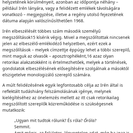
helyzetének körülményeit, azonban az időpontja néhány –
például Irén lányára, vagy a felidézett emlékek távolságára
vonatkozó – megjegyzése, illetve a regény utolsó fejezetének
dátuma alapján valószínűsíthetően 1968.
Irén elbeszélését többes szám második személyű
megszólítások15 kísérik végig. Mivel a megszólítottak nincsenek
jelen az elbeszélő-emlékidéző helyzetben, ezért ezek a
megszólítások – melyek címzettje éppúgy lehet a többi szereplő,
mint maguk az olvasók – aposztrophéként,16 azaz olyan
retorikai alakzatokként is értelmezhetőek, melyek a történések,
gondolatok elbeszélésének elősegítésére szolgálnak a másoktól
elszigetelve monologizáló szereplő számára.
A múlt felidézésének egyik legfontosabb célja az Irén által is
reflektált tudáshiány felszámolásának igénye, melynek
kielégítéséhez az önelemzés mellett az itt csak retorikailag
megszólított szereplők közreműködése is szükségesnek
mutatkozik:
„Ugyan mit tudtok rólunk? És róla?
Őróla?
Semmit.
Amit mégis, az felületes, lényegtelen adat, még ha igaz is,