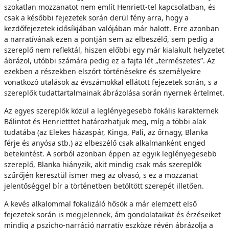
szokatlan mozzanatot nem említ Henriett-tel kapcsolatban, és
csak a későbbi fejezetek során derül fény arra, hogy a
kezdőfejezetek idősíkjában valójában már halott. Erre azonban
a narratívának ezen a pontján sem az elbeszélő, sem pedig a
szereplő nem reflektál, hiszen előbbi egy már kialakult helyzetet
ábrázol, utóbbi számára pedig ez a fajta lét „természetes”. Az
ezekben a részekben elszórt történésekre és személyekre
vonatkozó utalások az évszámokkal ellátott fejezetek során, s a
szereplők tudattartalmainak ábrázolása során nyernek értelmet.
Az egyes szereplők közül a leglényegesebb fokális karakternek
Bálintot és Henrietttet határozhatjuk meg, míg a többi alak
tudatába (az Elekes házaspár, Kinga, Pali, az őrnagy, Blanka
férje és anyósa stb.) az elbeszélő csak alkalmanként enged
betekintést. A sorból azonban éppen az egyik leglényegesebb
szereplő, Blanka hiányzik, akit mindig csak más szereplők
szűrőjén keresztül ismer meg az olvasó, s ez a mozzanat
jelentőséggel bír a történetben betöltött szerepét illetően.
A kevés alkalommal fokalizáló hősök a már elemzett első
fejezetek során is megjelennek, ám gondolataikat és érzéseiket
mindig a pszicho-narráció narratív eszköze révén ábrázolja a