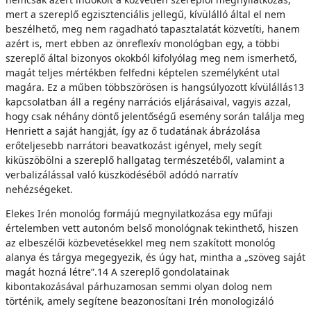
mert a szereplő egzisztenciális jellegű, kívülálló által el nem
beszélhető, meg nem ragadható tapasztalatát közvetíti, hanem
azért is, mert ebben az önreflexív monológban egy, a többi
szereplő által bizonyos okokból kifolyólag meg nem ismerhető,
magát teljes mértékben felfedni képtelen személyként utal
magára. Ez a műben többszörösen is hangsúlyozott kívülállás13
kapcsolatban áll a regény narrációs eljárásaival, vagyis azzal,
hogy csak néhány döntő jelentőségű esemény során találja meg
Henriett a saját hangját, így az ő tudatának ábrázolása
erőteljesebb narrátori beavatkozást igényel, mely segít
kiküszöbölni a szereplő hallgatag természetéből, valamint a
verbalizálással való küszködéséből adódó narratív
nehézségeket.
Elekes Irén monológ formájú megnyilatkozása egy műfaji
értelemben vett autonóm belső monológnak tekinthető, hiszen
az elbeszélői közbevetésekkel meg nem szakított monológ
alanya és tárgya megegyezik, és úgy hat, mintha a „szöveg saját
magát hozná létre”.14 A szereplő gondolatainak
kibontakozásával párhuzamosan semmi olyan dolog nem
történik, amely segítene beazonosítani Irén monologizáló