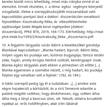
keretei között nincs lehetőség, mivel más irányba vinné el az
elemzést. Ennek részletes, s a téma egész regényre kiterjedő
vizsgálatát, illetve a szerepjátszás/játék mozzanatával való
kapcsolódási pontjait lásd a doktori disszertációm vonatkozó
fejezetében: Kosztrabszky Réka,
Az elbeszéléstechnika
sajátosságai Szabó Magda korai regényeiben
[doktori
disszertáció], PPKE BTK, 2019, 164–173. Elérhetőség: http://real-
phd.mtak.hu/1093/2/Kosztrabszky_Reka _disszertacio.pdf
10 A fegyelmi tárgyalás során Bálint a következőket gondolja
Blankával kapcsolatban: „Blanka hadart, kipirult. Bálint látta,
milyen ügyes kis puskája van, különös bugyogója, tömzsi testén
zeke, haján, amely kirúgta Heldné sütését, keménypapír sisak.
Blanka egész tárgyalás alatt ebben a jelmezben ült előtte […]
Blanka egyenesen a szemébe nézett, s míg hadart, kis puskája
folyton egy vonalban volt a fejével.” (182. és 184.)
A többi szereplő pedig így él a tudatában: „[…] amikor este
végre hazakerült a kórházból, és a síró Temesné odavitte a
palánk mögötti székhez, hogy átnézhessen, úgy, széken állva
látta meg a lányt a kavicsos úton, ott feküdt, oldalra bicsaklott
nyakkal az erős holdfényben, akár Irén lábánál