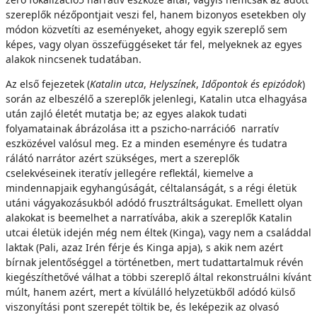
szereplők nézőpontjait veszi fel, hanem bizonyos esetekben oly
módon közvetíti az eseményeket, ahogy egyik szereplő sem
képes, vagy olyan összefüggéseket tár fel, melyeknek az egyes
alakok nincsenek tudatában.
Az első fejezetek (
Katalin utca
,
Helyszínek
,
Időpontok
és epizódok
)
során az elbeszélő a szereplők jelenlegi, Katalin utca elhagyása
után zajló életét mutatja be; az egyes alakok tudati
folyamatainak ábrázolása itt a pszicho-narráció6 narratív
eszközével valósul meg. Ez a minden eseményre és tudatra
rálátó narrátor azért szükséges, mert a szereplők
cselekvéseinek iteratív jellegére reflektál, kiemelve a
mindennapjaik egyhangúságát, céltalanságát, s a régi életük
utáni vágyakozásukból adódó frusztráltságukat. Emellett olyan
alakokat is beemelhet a narratívába, akik a szereplők Katalin
utcai életük idején még nem éltek (Kinga), vagy nem a családdal
laktak (Pali, azaz Irén férje és Kinga apja), s akik nem azért
bírnak jelentőséggel a történetben, mert tudattartalmuk révén
kiegészíthetővé válhat a többi szereplő által rekonstruálni kívánt
múlt, hanem azért, mert a kívülálló helyzetükből adódó külső
viszonyítási pont szerepét töltik be, és leképezik az olvasó