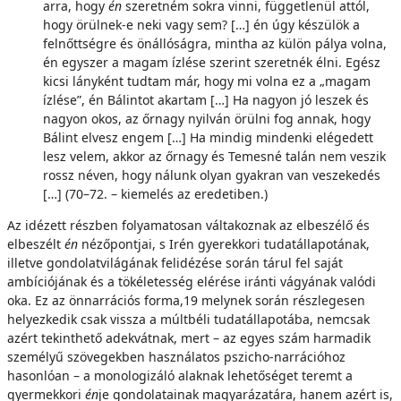
arra, hogy
é
n
szeretném sokra vinni, függetlenül attól,
hogy örülnek-e neki vagy sem? […] én úgy készülök a
felnőttségre és önállóságra, mintha az külön pálya volna,
én egyszer a magam ízlése szerint szeretnék élni. Egész
kicsi lányként tudtam már, hogy mi volna ez a „magam
ízlése”, én Bálintot akartam […] Ha nagyon jó leszek és
nagyon okos, az őrnagy nyilván örülni fog annak, hogy
Bálint elvesz engem […] Ha mindig mindenki elégedett
lesz velem, akkor az őrnagy és Temesné talán nem veszik
rossz néven, hogy nálunk olyan gyakran van veszekedés
[…] (70–72. – kiemelés az eredetiben.)
Az idézett részben folyamatosan váltakoznak az elbeszélő és
elbeszélt
én
nézőpontjai, s Irén gyerekkori tudatállapotának,
illetve gondolatvilágának felidézése során tárul fel saját
ambíciójának és a tökéletesség elérése iránti vágyának valódi
oka. Ez az önnarrációs forma,19 melynek során részlegesen
helyezkedik csak vissza a múltbéli tudatállapotába, nemcsak
azért tekinthető adekvátnak, mert – az egyes szám harmadik
személyű szövegekben használatos pszicho-narrációhoz
hasonlóan – a monologizáló alaknak lehetőséget teremt a
gyermekkori
én
je gondolatainak magyarázatára, hanem azért is,