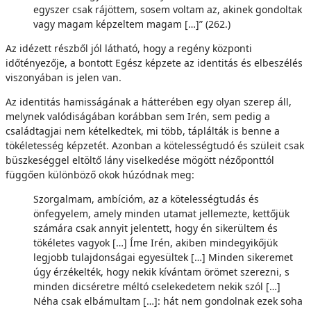
egyszer csak rájöttem, sosem voltam az, akinek gondoltak
vagy magam képzeltem magam […]” (262.)
Az idézett részből jól látható, hogy a regény központi
időtényezője, a bontott Egész képzete az identitás és elbeszélés
viszonyában is jelen van.
Az identitás hamisságának a hátterében egy olyan szerep áll,
melynek valódiságában korábban sem Irén, sem pedig a
családtagjai nem kételkedtek, mi több, táplálták is benne a
tökéletesség képzetét. Azonban a kötelességtudó és szüleit csak
büszkeséggel eltöltő lány viselkedése mögött nézőponttól
függően különböző okok húzódnak meg:
Szorgalmam, ambícióm, az a kötelességtudás és
önfegyelem, amely minden utamat jellemezte, kettőjük
számára csak annyit jelentett, hogy én sikerültem és
tökéletes vagyok […] Íme Irén, akiben mindegyikőjük
legjobb tulajdonságai egyesültek […] Minden sikeremet
úgy érzékelték, hogy nekik kívántam örömet szerezni, s
minden dicséretre méltó cselekedetem nekik szól […]
Néha csak elbámultam […]: hát nem gondolnak ezek soha