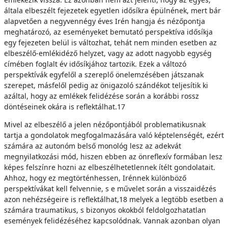
általa elbeszélt fejezetek egyetlen idősíkra épülnének, mert bár
alapvetően a negyvennégy éves Irén hangja és nézőpontja
meghatározó, az eseményeket bemutató perspektíva idősíkja
egy fejezeten belül is változhat, tehát nem minden esetben az
elbeszélő-emlékidéző helyzet, vagy az adott nagyobb egység
címében foglalt év idősíkjához tartozik. Ezek a változó
perspektívák egyfelől a szereplő önelemzésében játszanak
szerepet, másfelől pedig az önigazoló szándékot teljesítik ki
azáltal, hogy az emlékek felidézése során a korábbi rossz
döntéseinek okára is reflektálhat.17
Mivel az elbeszélő a jelen nézőpontjából problematikusnak
tartja a gondolatok megfogalmazására való képtelenségét, ezért
számára az autonóm belső monológ lesz az adekvát
megnyilatkozási mód, hiszen ebben az önreflexív formában lesz
képes felszínre hozni az elbeszélhetetlennek ítélt gondolatait.
Ahhoz, hogy ez megtörténhessen, Irénnek különböző
perspektívákat kell felvennie, s e művelet során a visszaidézés
azon nehézségeire is reflektálhat,18 melyek a legtöbb esetben a
számára traumatikus, s bizonyos okokból feldolgozhatatlan
események felidézéséhez kapcsolódnak. Vannak azonban olyan