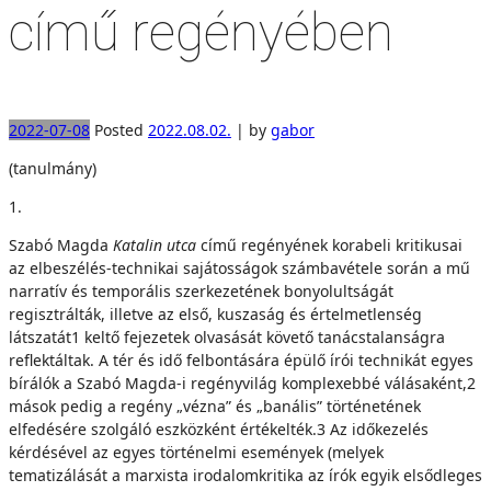
című regényében
2022-07-08
Posted
2022.08.02.
|
by
gabor
(tanulmány)
1.
Szabó Magda
K
atalin utca
című regényének korabeli kritikusai
az elbeszélés-technikai sajátosságok számbavétele során a mű
narratív és temporális szerkezetének bonyolultságát
regisztrálták, illetve az első, kuszaság és értelmetlenség
látszatát1 keltő fejezetek olvasását követő tanácstalanságra
reflektáltak. A tér és idő felbontására épülő írói technikát egyes
bírálók a Szabó Magda-i regényvilág komplexebbé válásaként,2
mások pedig a regény „vézna” és „banális” történetének
elfedésére szolgáló eszközként értékelték.3 Az időkezelés
kérdésével az egyes történelmi események (melyek
tematizálását a marxista irodalomkritika az írók egyik elsődleges