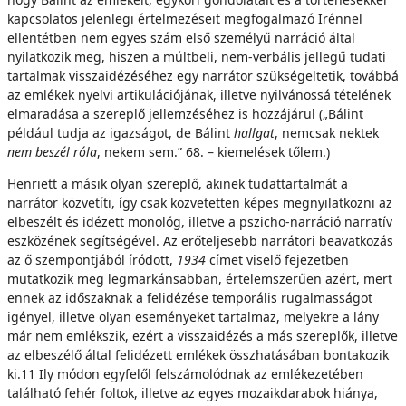
kapcsolatos jelenlegi értelmezéseit megfogalmazó Irénnel
ellentétben nem egyes szám első személyű narráció által
nyilatkozik meg, hiszen a múltbeli, nem-verbális jellegű tudati
tartalmak visszaidézéséhez egy narrátor szükségeltetik, továbbá
az emlékek nyelvi artikulációjának, illetve nyilvánossá tételének
elmaradása a szereplő jellemzéséhez is hozzájárul („Bálint
például tudja az igazságot, de Bálint
hallgat
, nemcsak nektek
nem beszél róla
, nekem sem.” 68. – kiemelések tőlem.)
Henriett a másik olyan szereplő, akinek tudattartalmát a
narrátor közvetíti, így csak közvetetten képes megnyilatkozni az
elbeszélt és idézett monológ, illetve a pszicho-narráció narratív
eszközének segítségével. Az erőteljesebb narrátori beavatkozás
az ő szempontjából íródott,
1934
címet viselő fejezetben
mutatkozik meg legmarkánsabban, értelemszerűen azért, mert
ennek az időszaknak a felidézése temporális rugalmasságot
igényel, illetve olyan eseményeket tartalmaz, melyekre a lány
már nem emlékszik, ezért a visszaidézés a más szereplők, illetve
az elbeszélő által felidézett emlékek összhatásában bontakozik
ki.11 Ily módon egyfelől felszámolódnak az emlékezetében
található fehér foltok, illetve az egyes mozaikdarabok hiánya,