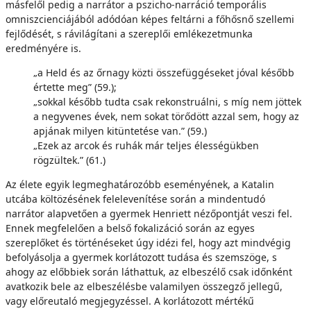
másfelől pedig a narrátor a pszicho-narráció temporális
omniszcienciájából adódóan képes feltárni a főhősnő szellemi
fejlődését, s rávilágítani a szereplői emlékezetmunka
eredményére is.
„a Held és az őrnagy közti összefüggéseket jóval később
értette meg” (59.);
„sokkal később tudta csak rekonstruálni, s míg nem jöttek
a negyvenes évek, nem sokat törődött azzal sem, hogy az
apjának milyen kitüntetése van.” (59.)
„Ezek az arcok és ruhák már teljes élességükben
rögzültek.” (61.)
Az élete egyik legmeghatározóbb eseményének, a Katalin
utcába költözésének felelevenítése során a mindentudó
narrátor alapvetően a gyermek Henriett nézőpontját veszi fel.
Ennek megfelelően a belső fokalizáció során az egyes
szereplőket és történéseket úgy idézi fel, hogy azt mindvégig
befolyásolja a gyermek korlátozott tudása és szemszöge, s
ahogy az előbbiek során láthattuk, az elbeszélő csak időnként
avatkozik bele az elbeszélésbe valamilyen összegző jellegű,
vagy előreutaló megjegyzéssel. A korlátozott mértékű