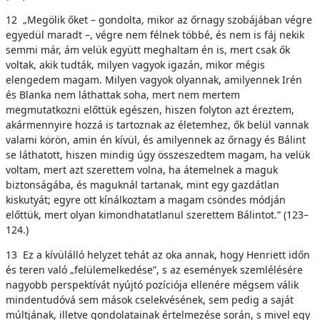
12 „Megölik őket – gondolta, mikor az őrnagy szobájában végre
egyedül maradt –, végre nem félnek többé, és nem is fáj nekik
semmi már, ám velük együtt meghaltam én is, mert csak ők
voltak, akik tudták, milyen vagyok igazán, mikor mégis
elengedem magam. Milyen vagyok olyannak, amilyennek Irén
és Blanka nem láthattak soha, mert nem mertem
megmutatkozni előttük egészen, hiszen folyton azt éreztem,
akármennyire hozzá is tartoznak az életemhez, ők belül vannak
valami körön, amin én kívül, és amilyennek az őrnagy és Bálint
se láthatott, hiszen mindig úgy összeszedtem magam, ha velük
voltam, mert azt szerettem volna, ha átemelnek a maguk
biztonságába, és maguknál tartanak, mint egy gazdátlan
kiskutyát; egyre ott kínálkoztam a magam csöndes módján
előttük, mert olyan kimondhatatlanul szerettem Bálintot.” (123–
124.)
13 Ez a kívülálló helyzet tehát az oka annak, hogy Henriett időn
és teren való „felülemelkedése”, s az események szemlélésére
nagyobb perspektívát nyújtó pozíciója ellenére mégsem válik
mindentudóvá sem mások cselekvésének, sem pedig a saját
múltjának, illetve gondolatainak értelmezése során, s mivel egy