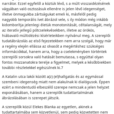
narrátor. Ezzel egyfelől a köztük lévő, s a múlt visszaidézésének
vágyában való osztozásuk ellenére is jelen lévő idegenséget,
illetve önmagukba zártságukat emeli ki, másfelől pedig
nagyobb temporális ívet ábrázol vele, s ily módon még inkább
kidomborítja jelenlegi életük monotonitását, céltalanságát, mely
az iteratív jellegű pótcselekvésekben, illetve az örökös,
hiábavaló múltidézési kísérleteikben nyilvánul meg. A szereplői
tudatábrázolás az első fejezetekben nem arra szolgál, hogy már
a regény elején ellássa az olvasót a megértéshez szükséges
információkkal, hanem arra, hogy a cselekményben történtek
szereplői sorsokra való hatását bemutassa, s egyúttal olyan
fontos mozzanatokra terelje a figyelmet, melyek a későbbiekben
további részletekkel egészülnek ki.7
A Katalin utca lakói között a(z) (el)hallgatás és az egymással
szembeni idegenség miatt nem alakulnak ki dialógusok. Éppen
ezért a mindentudó elbeszélő szerepe nemcsak a jelen helyzet
exponálásában, hanem a szereplők tudattartalmának
ábrázolásában is szerepet játszik.
A szereplők közül Elekes Blanka az egyetlen, akinek a
tudattartalmába sem közvetlenül, sem pedig közvetetten nem