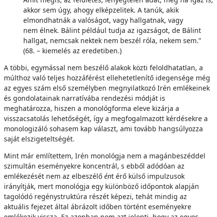
akkor sem úgy, ahogy elképzelitek. A tanúk, akik
elmondhatnák a valóságot, vagy hallgatnak, vagy
nem élnek. Bálint például tudja az igazságot, de Bálint
hallgat, nemcsak nektek nem beszél róla, nekem sem.”
(68. – kiemelés az eredetiben.)
A többi, egymással nem beszélő alakok közti feloldhatatlan, a
múlthoz való teljes hozzáférést ellehetetlenítő idegensége még
az egyes szám első személyben megnyilatkozó Irén emlékeinek
és gondolatainak narratívába rendezési módját is
meghatározza, hiszen a monológforma eleve kizárja a
visszacsatolás lehetőségét, így a megfogalmazott kérdésekre a
monologizáló sohasem kap választ, ami tovább hangsúlyozza
saját elszigeteltségét.
Mint már említettem, Irén monológja nem a magánbeszéddel
szimultán eseményekre koncentrál, s ebből adódóan az
emlékezését nem az elbeszélő
én
t érő külső impulzusok
irányítják, mert monológja egy különböző időpontok alapján
tagolódó regénystruktúra részét képezi, tehát mindig az
aktuális fejezet által ábrázolt időben történt eseményekre
emlékezik vissza. Ez azonban nem azt jelenti, hogy az egyes,