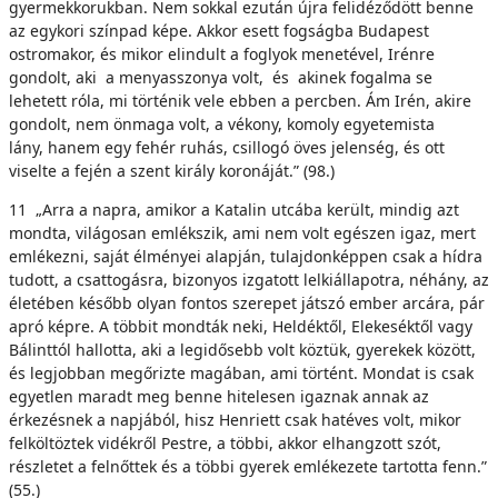
gyermekkorukban. Nem sokkal ezután újra felidéződött benne
az egykori színpad képe. Akkor esett fogságba Budapest
ostromakor, és mikor elindult a foglyok menetével, Irénre
gondolt, aki a menyasszonya volt, és akinek fogalma se
lehetett róla, mi történik vele ebben a percben. Ám Irén, akire
gondolt, nem önmaga volt, a vékony, komoly egyetemista
lány, hanem egy fehér ruhás, csillogó öves jelenség, és ott
viselte a fején a szent király koronáját.” (98.)
11 „Arra a napra, amikor a Katalin utcába került, mindig azt
mondta, világosan emlékszik, ami nem volt egészen igaz, mert
emlékezni, saját élményei alapján, tulajdonképpen csak a hídra
tudott, a csattogásra, bizonyos izgatott lelkiállapotra, néhány, az
életében később olyan fontos szerepet játszó ember arcára, pár
apró képre. A többit mondták neki, Heldéktől, Elekeséktől vagy
Bálinttól hallotta, aki a legidősebb volt köztük, gyerekek között,
és legjobban megőrizte magában, ami történt. Mondat is csak
egyetlen maradt meg benne hitelesen igaznak annak az
érkezésnek a napjából, hisz Henriett csak hatéves volt, mikor
felköltöztek vidékről Pestre, a többi, akkor elhangzott szót,
részletet a felnőttek és a többi gyerek emlékezete tartotta fenn.”
(55.)