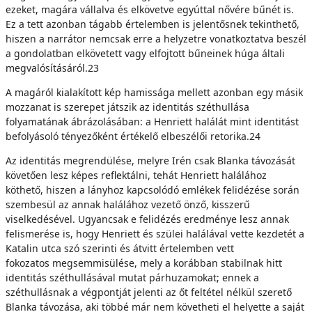
ezeket, magára vállalva és elkövetve egyúttal nővére bűnét is.
Ez a tett azonban tágabb értelemben is jelentősnek tekinthető,
hiszen a narrátor nemcsak erre a helyzetre vonatkoztatva beszél
a gondolatban elkövetett vagy elfojtott bűneinek húga általi
megvalósításáról.23
A magáról kialakított kép hamissága mellett azonban egy másik
mozzanat is szerepet játszik az identitás széthullása
folyamatának ábrázolásában: a Henriett halálát mint identitást
befolyásoló tényezőként értékelő elbeszélői retorika.24
Az identitás megrendülése, melyre Irén csak Blanka távozását
követően lesz képes reflektálni, tehát Henriett halálához
köthető, hiszen a lányhoz kapcsolódó emlékek felidézése során
szembesül az annak halálához vezető önző, kisszerű
viselkedésével. Ugyancsak e felidézés eredménye lesz annak
felismerése is, hogy Henriett és szülei halálával vette kezdetét a
Katalin utca szó szerinti és átvitt értelemben vett
fokozatos megsemmisülése, mely a korábban stabilnak hitt
identitás széthullásával mutat párhuzamokat; ennek a
széthullásnak a végpontját jelenti az őt feltétel nélkül szerető
Blanka távozása, aki többé már nem követheti el helyette a saját