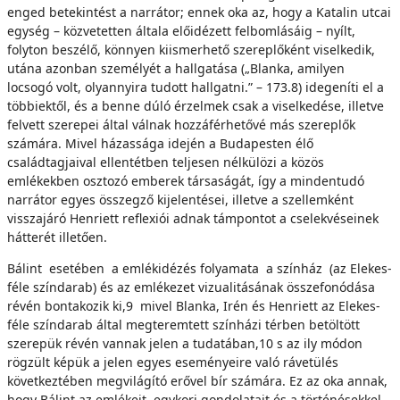
enged betekintést a narrátor; ennek oka az, hogy a Katalin utcai
egység – közvetetten általa előidézett felbomlásáig – nyílt,
folyton beszélő, könnyen kiismerhető szereplőként viselkedik,
utána azonban személyét a hallgatása („Blanka, amilyen
locsogó volt, olyannyira tudott hallgatni.” – 173.8) idegeníti el a
többiektől, és a benne dúló érzelmek csak a viselkedése, illetve
felvett szerepei által válnak hozzáférhetővé más szereplők
számára. Mivel házassága idején a Budapesten élő
családtagjaival ellentétben teljesen nélkülözi a közös
emlékekben osztozó emberek társaságát, így a mindentudó
narrátor egyes összegző kijelentései, illetve a szellemként
visszajáró Henriett reflexiói adnak támpontot a cselekvéseinek
hátterét illetően.
Bálint esetében a emlékidézés folyamata a színház (az Elekes-
féle színdarab) és az emlékezet vizualitásának összefonódása
révén bontakozik ki,9 mivel Blanka, Irén és Henriett az Elekes-
féle színdarab által megteremtett színházi térben betöltött
szerepük révén vannak jelen a tudatában,10 s az ily módon
rögzült képük a jelen egyes eseményeire való rávetülés
következtében megvilágító erővel bír számára. Ez az oka annak,
hogy Bálint az emlékeit, egykori gondolatait és a történésekkel