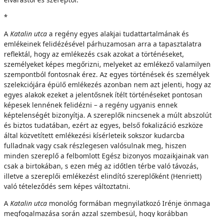
*
A
Katalin utca
a regény egyes alakjai tudattartalmának és
emlékeinek felidézésével párhuzamosan arra a tapasztalatra
reflektál, hogy az emlékezés csak azokat a történéseket,
személyeket képes megőrizni, melyeket az emlékező valamilyen
szempontból fontosnak érez. Az egyes történések és személyek
szelekciójára épülő emlékezés azonban nem azt jelenti, hogy az
egyes alakok ezeket a jelentősnek ítélt történéseket pontosan
képesek lennének felidézni – a regény ugyanis ennek
képtelenségét bizonyítja. A szereplők nincsenek a múlt abszolút
és biztos tudatában, ezért az egyes, belső fokalizáció eszköze
által közvetített emlékezési kísérleteik sokszor kudarcba
fulladnak vagy csak részlegesen valósulnak meg, hiszen
minden szereplő a felbomlott Egész bizonyos mozaikjainak van
csak a birtokában, s ezen még az időtlen térbe való távozás,
illetve a szereplői emlékezést elindító szereplőként (Henriett)
való tételeződés sem képes változtatni.
A
K
atalin utca
monológ formában megnyilatkozó Irénje önmaga
megfogalmazása során azzal szembesül, hogy korábban