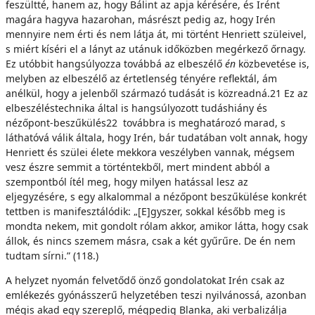
feszültté, hanem az, hogy Bálint az apja kérésére, és Irént
magára hagyva hazarohan, másrészt pedig az, hogy Irén
mennyire nem érti és nem látja át, mi történt Henriett szüleivel,
s miért kíséri el a lányt az utánuk időközben megérkező őrnagy.
Ez utóbbit hangsúlyozza továbbá az elbeszélő
én
közbevetése is,
melyben az elbeszélő az értetlenség tényére reflektál, ám
anélkül, hogy a jelenből származó tudását is közreadná.21 Ez az
elbeszéléstechnika által is hangsúlyozott tudáshiány és
nézőpont-beszűkülés22 továbbra is meghatározó marad, s
láthatóvá válik általa, hogy Irén, bár tudatában volt annak, hogy
Henriett és szülei élete mekkora veszélyben vannak, mégsem
vesz észre semmit a történtekből, mert mindent abból a
szempontból ítél meg, hogy milyen hatással lesz az
eljegyzésére, s egy alkalommal a nézőpont beszűkülése konkrét
tettben is manifesztálódik: „[E]gyszer, sokkal később meg is
mondta nekem, mit gondolt rólam akkor, amikor látta, hogy csak
állok, és nincs szemem másra, csak a két gyűrűre. De én nem
tudtam sírni.” (118.)
A helyzet nyomán felvetődő önző gondolatokat Irén csak az
emlékezés gyónásszerű helyzetében teszi nyilvánossá, azonban
mégis akad egy szereplő, mégpedig Blanka, aki verbalizálja