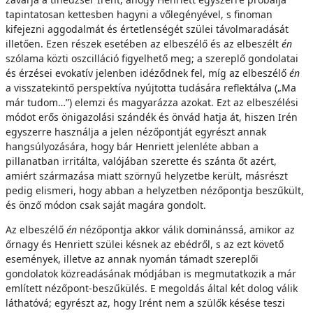
tapintatosan kettesben hagyni a vőlegényével, s finoman
kifejezni aggodalmát és értetlenségét szülei távolmaradását
illetően. Ezen részek esetében az elbeszélő és az elbeszélt
én
szólama közti oszcilláció figyelhető meg; a szereplő gondolatai
és érzései evokatív jelenben idéződnek fel, míg az elbeszélő
én
a visszatekintő perspektíva nyújtotta tudására reflektálva („Ma
már tudom…”) elemzi és magyarázza azokat. Ezt az elbeszélési
módot erős önigazolási szándék és önvád hatja át, hiszen Irén
egyszerre használja a jelen nézőpontját egyrészt annak
hangsúlyozására, hogy bár Henriett jelenléte abban a
pillanatban irritálta, valójában szerette és szánta őt azért,
amiért származása miatt szörnyű helyzetbe került, másrészt
pedig elismeri, hogy abban a helyzetben nézőpontja beszűkült,
és önző módon csak saját magára gondolt.
Az elbeszélő
én
nézőpontja akkor válik dominánssá, amikor az
őrnagy és Henriett szülei késnek az ebédről, s az ezt követő
események, illetve az annak nyomán támadt szereplői
gondolatok közreadásának módjában is megmutatkozik a már
említett nézőpont-beszűkülés. E megoldás által két dolog válik
láthatóvá; egyrészt az, hogy Irént nem a szülők késése teszi