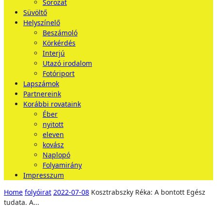
Sorozat
Süvöltő
Helyszínelő
Beszámoló
Körkérdés
Interjú
Utazó irodalom
Fotóriport
Lapszámok
Partnereink
Korábbi rovataink
Éber
nyitott
eleven
kovász
Naplopó
Folyamirány
Impresszum
Home
folyóirat
2022-07-08
Kosztrabszky Réka: A bontott Egész
tudata. A...