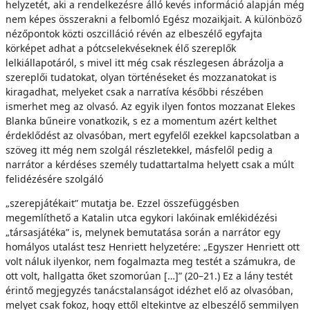
helyzetét, aki a rendelkezésre álló kevés információ alapján még
nem képes összerakni a felbomló Egész mozaikjait. A különböző
nézőpontok közti oszcilláció révén az elbeszélő egyfajta
körképet adhat a pótcselekvéseknek élő szereplők
lelkiállapotáról, s mivel itt még csak részlegesen ábrázolja a
szereplői tudatokat, olyan történéseket és mozzanatokat is
kiragadhat, melyeket csak a narratíva későbbi részében
ismerhet meg az olvasó. Az egyik ilyen fontos mozzanat Elekes
Blanka bűneire vonatkozik, s ez a momentum azért kelthet
érdeklődést az olvasóban, mert egyfelől ezekkel kapcsolatban a
szöveg itt még nem szolgál részletekkel, másfelől pedig a
narrátor a kérdéses személy tudattartalma helyett csak a múlt
felidézésére szolgáló
„szerepjátékait” mutatja be. Ezzel összefüggésben
megemlíthető a Katalin utca egykori lakóinak emlékidézési
„társasjátéka” is, melynek bemutatása során a narrátor egy
homályos utalást tesz Henriett helyzetére: „Egyszer Henriett ott
volt náluk ilyenkor, nem fogalmazta meg testét a számukra, de
ott volt, hallgatta őket szomorúan […]” (20–21.) Ez a lány testét
érintő megjegyzés tanácstalanságot idézhet elő az olvasóban,
melyet csak fokoz, hogy ettől eltekintve az elbeszélő semmilyen