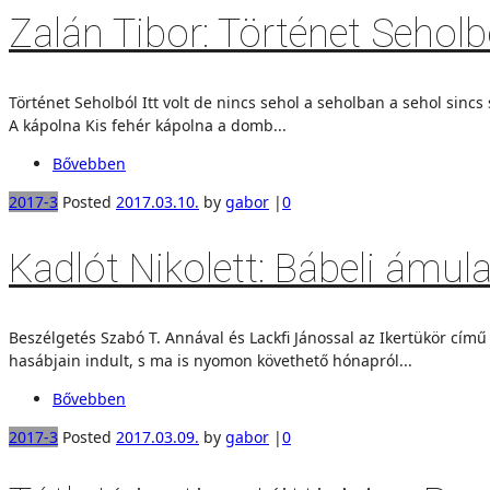
Zalán Tibor: Történet Seholbó
Történet Seholból Itt volt de nincs sehol a seholban a sehol sincs
A kápolna Kis fehér kápolna a domb...
Bővebben
2017-3
Posted
2017.03.10.
by
gabor
|
0
Kadlót Nikolett: Bábeli ámula
Beszélgetés Szabó T. Annával és Lackfi Jánossal az Ikertükör cím
hasábjain indult, s ma is nyomon követhető hónapról...
Bővebben
2017-3
Posted
2017.03.09.
by
gabor
|
0