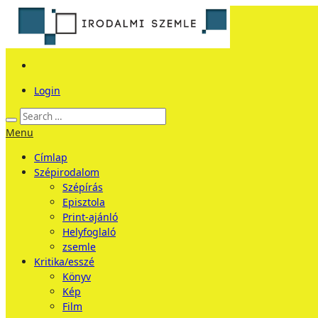
Login
Menu
Címlap
Szépirodalom
Szépírás
Episztola
Print-ajánló
Helyfoglaló
zsemle
Kritika/esszé
Könyv
Kép
Film