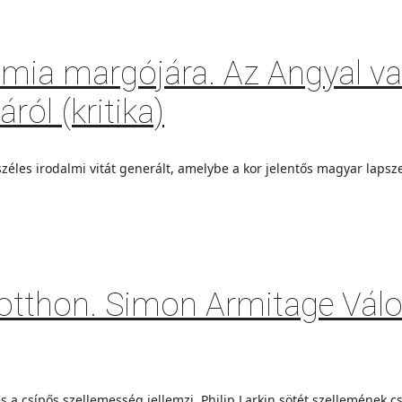
lémia margójára. Az Angyal 
ról (kritika)
les irodalmi vitát generált, amelybe a kor jelentős magyar lapszerk
 otthon. Simon Armitage Válo
s a csípős szellemesség jellemzi. Philip Larkin sötét szellemének c