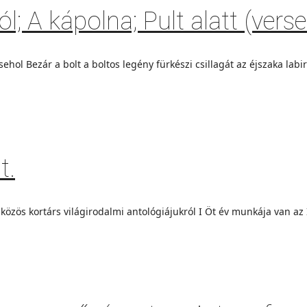
l; A kápolna; Pult alatt (verse
 sehol Bezár a bolt a boltos legény fürkészi csillagát az éjszaka la
t.
ű közös kortárs világirodalmi antológiájukról I Öt év munkája van a