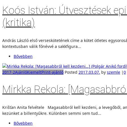
Koós István: Útvesztések epi
(kritika)
András László első verseskötetének címe a kötet ötletes egysorosáb
kontextusban válik főnévvé a sakkfigura...
Bővebben
2017-2
Ajánló
Kiemelt
Print-ajánló
Posted
2017.03.07.
by
szemle
|
0
Mirkka Rekola: [Magasabbról 
Krišťan Anita felvétele Magasabbról kell kezdeni, a levegőből, a
kezünket a billentyűkre. Különben semmi sem tud...
Bővebben