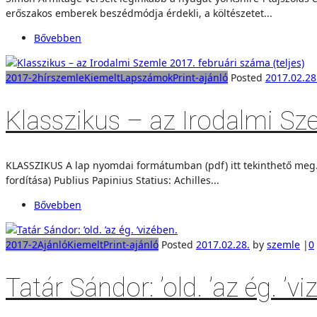
erőszakos emberek beszédmódja érdekli, a költészetet...
Bővebben
2017-2
hírszemle
Kiemelt
Lapszámok
Print-ajánló
Posted
2017.02.28
Klasszikus – az Irodalmi Sze
KLASSZIKUS A lap nyomdai formátumban (pdf) itt tekinthető meg. Ká
fordítása) Publius Papinius Statius: Achilles...
Bővebben
2017-2
Ajánló
Kiemelt
Print-ajánló
Posted
2017.02.28.
by
szemle
|
0
Tatár Sándor: ’old. ’az ég. ’vi