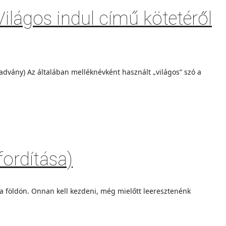
ilágos indul című kötetéről
eladvány) Az általában melléknévként használt „világos” szó a
fordítása)
 a földön. Onnan kell kezdeni, még mielőtt leeresztenénk