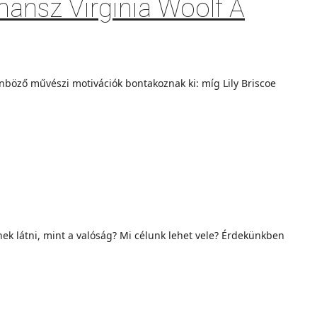
mansz Virginia Woolf A
nböző művészi motivációk bontakoznak ki: míg Lily Briscoe
 látni, mint a való­ság? Mi célunk lehet vele? Érdekünkben