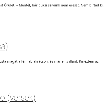
?! Őrület. – Mentél, bár buksi szívünk nem ereszt. Nem bírtad ki,
sa)
zta magát a fém ablakrácson, és már el is illant. Kinéztem az
gó (versek)