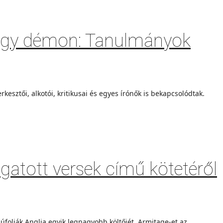
vagy démon: Tanulmányok
esztői, alkotói, kritikusai és egyes írónők is bekapcsolódtak.
gatott versek című kötetéről
súfolják Anglia egyik legnagyobb költőjét. Armitage-et az