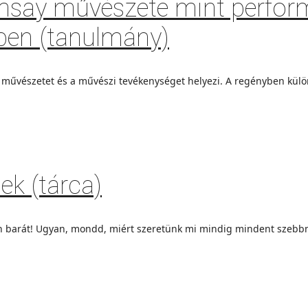
Ramsay művészete mint perfor
ében (tanulmány)
 művészetet és a mű­vészi tevékenységet helyezi. A regényben külö
lek (tárca)
 barát! Ugyan, mondd, miért szeretünk mi mindig mindent szebbnek