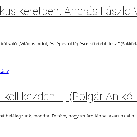
kus keretben. András László V
ól való: „Világos indul, és lépésről lépésre sötétebb lesz.” (Sakkf
kell kezdeni…] (Polgár Anikó 
mit belélegzünk, mondta. Feltéve, hogy szilárd lábbal akarunk állni