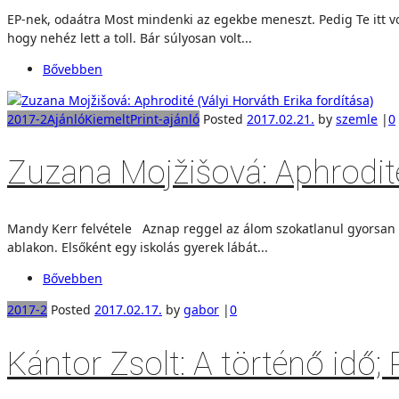
EP-nek, odaátra Most mindenki az egekbe meneszt. Pedig Te itt vo
hogy nehéz lett a toll. Bár súlyosan volt...
Bővebben
2017-2
Ajánló
Kiemelt
Print-ajánló
Posted
2017.02.21.
by
szemle
|
0
Zuzana Mojžišová: Aphrodité 
Mandy Kerr felvétele Aznap reggel az álom szokatlanul gyorsan ki
ablakon. Elsőként egy iskolás gyerek lábát...
Bővebben
2017-2
Posted
2017.02.17.
by
gabor
|
0
Kántor Zsolt: A történő idő; R