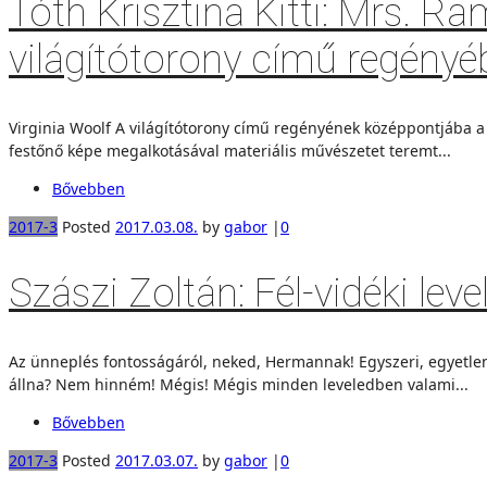
Tóth Krisztina Kitti: Mrs. 
világítótorony című regény
Virginia Woolf A világítótorony című regényének középpontjába a
festőnő képe megalkotásával materiális művészetet teremt...
Bővebben
2017-3
Posted
2017.03.08.
by
gabor
|
0
Szászi Zoltán: Fél-vidéki leve
Az ünneplés fontosságáról, neked, Hermannak! Egyszeri, egyetlen
állna? Nem hinném! Mégis! Mégis min­den leveledben valami...
Bővebben
2017-3
Posted
2017.03.07.
by
gabor
|
0