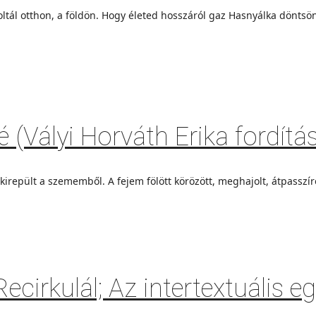
ltál otthon, a földön. Hogy életed hosszáról gaz Hasnyálka döntsön
(Vályi Horváth Erika fordítá
repült a szememből. A fejem fölött körözött, meghajolt, átpasszíro
ecirkulál; Az intertextuális e