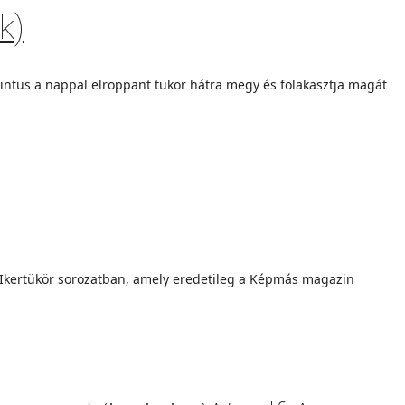
k)
birintus a nappal elroppant tükör hátra megy és fölakasztja magát
z Ikertükör sorozatban, amely eredetileg a Képmás maga­zin