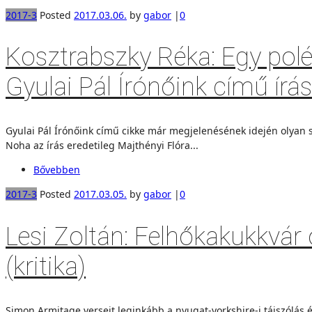
2017-3
Posted
2017.03.06.
by
gabor
|
0
Kosztrabszky Réka: Egy po
Gyulai Pál Írónőink című írásá
Gyulai Pál Írónőink című cikke már megjelenésének idején olyan szé
Noha az írás eredetileg Majthényi Flóra...
Bővebben
2017-3
Posted
2017.03.05.
by
gabor
|
0
Lesi Zoltán: Felhőkakukkvár
(kritika)
Simon Armitage verseit leginkább a nyugat-yorkshire-i tájszólás é