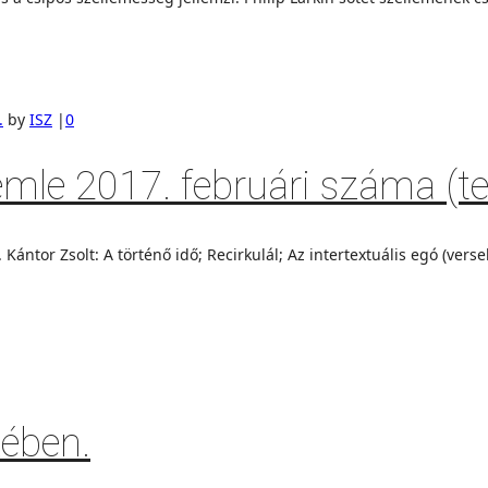
.
by
ISZ
|
0
mle 2017. februári száma (tel
ntor Zsolt: A történő idő; Recirkulál; Az intertextuális egó (verse
zében.