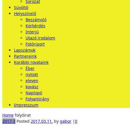
Sorozat
Süvöltő
Helyszínelő
Beszámoló
Körkérdés
Interjú
Utazó irodalom
Fotóriport
Lapszámok
Partnereink
Korábbi rovataink
Éber
nyitott
eleven
kovász
Naplopó
Folyamirány
Impresszum
Home
folyóirat
2017-3
Posted
2017.03.11.
by
gabor
|
0