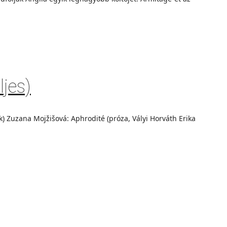
jes)
k) Zuzana Mojžišová: Aphrodité (próza, Vályi Horváth Erika