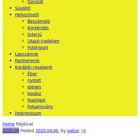
Sorozat
Süvöltő
Helyszínelő
Beszámoló
Körkérdés
Interjú
Utazó irodalom
Fotóriport
Lapszámok
Partnereink
Korábbi rovataink
Éber
nyitott
eleven
kovász
Naplopó
Folyamirány
Impresszum
Home
folyóirat
2020-04
Posted
2020.04.06.
by
gabor
|
0