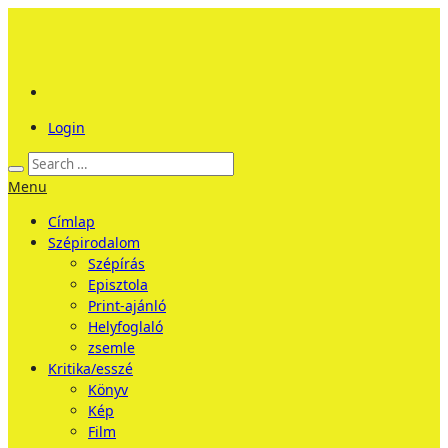
Login
Menu
Címlap
Szépirodalom
Szépírás
Episztola
Print-ajánló
Helyfoglaló
zsemle
Kritika/esszé
Könyv
Kép
Film