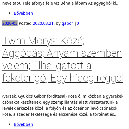
neve tabu Fele áfonya fele víz Béna a lábam Az agyagból ki...
Bővebben
2020-03
Posted
2020.03.21.
by
gabor
|
0
Twm Morys: Közé;
Aggódás; Anyám szemben
velem; Elhallgatott a
feketerigó; Egy hideg reggel
(versek, Gyukics Gábor fordításai) Közé ó, miközben a gyerekek
csónakot készítenek, egy szempillantás alatt visszatértünk a
levelek érkezése közé, a folyón és az óceánon levő csónakok
közé, a szeder feketesége és elcsenése közé, a történet és...
Bővebben