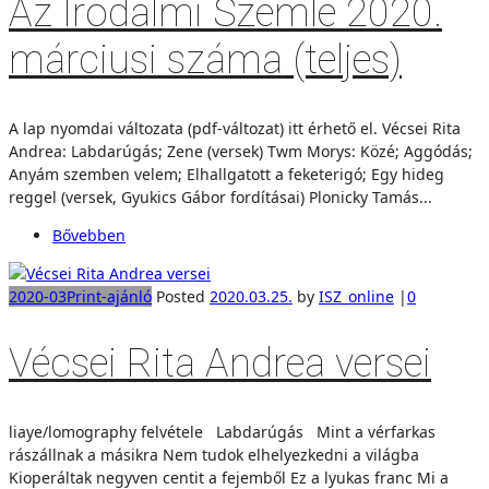
Az Irodalmi Szemle 2020.
márciusi száma (teljes)
A lap nyomdai változata (pdf-változat) itt érhető el. Vécsei Rita
Andrea: Labdarúgás; Zene (versek) Twm Morys: Közé; Aggódás;
Anyám szemben velem; Elhallgatott a feketerigó; Egy hideg
reggel (versek, Gyukics Gábor fordításai) Plonicky Tamás...
Bővebben
2020-03
Print-ajánló
Posted
2020.03.25.
by
ISZ_online
|
0
Vécsei Rita Andrea versei
liaye/lomography felvétele Labdarúgás Mint a vérfarkas
rászállnak a másikra Nem tudok elhelyezkedni a világba
Kioperáltak negyven centit a fejemből Ez a lyukas franc Mi a