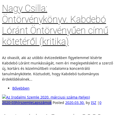
Nagy Csilla:
Öntörvénykönyv. Kabdebó
Lóránt Öntörvényűen című
kötetéről (kritika)
Az olvasót, aki az utóbbi évtizedekben figyelemmel kísérte
Kabdebó Lóránt munkásságát, nem éri meglepetésként a szerző
új, kortárs és közelmúltbeli irodalomra koncentráló
tanulmánykötete. Köztudott, hogy Kabdebó tudományos
érdeklődésének...
Bővebben
2020-03
hírszemle
Lapszámok
Posted
2020.03.30.
by
ISZ
|
0