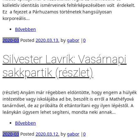
kollektív identitás ismérveinek feltérképezésében volt érdekelt.
Ez a fejezet a Párhuzamos történetek hangsúlyosan
korporeális...
Bővebben
2020-03
Posted
2020.03.13.
by
gabor
|
0
Silvester Lavrík: Vasárnapi
sakkpartik (részlet)
(részlet) Anyám már régebben eldöntötte, hogy engem a hülyék
intézetébe vagy iskolájába ad be, beszélt is erről a Mathéfyová
tanárnővel, de az próbálta őt eltántorítani egy ilyen lépéstől. A
leánykán úgysem lehet segíteni, mondta neki annak...
Bővebben
2020-03
Posted
2020.03.12.
by
gabor
|
0