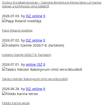
Ovidius Erzsébetvárosban – Szendrei Boglárka kritikája Seres Lili Hanna
Istenek a körfolyosón című kötetéről
2026.07.03.
by
ISZ_online
0
Papp Roland novellája
2026.07.02.
by
ISZ_online
0
Irodalmi Szemle 2026/7-8. (tartalom)
2026.07.01.
by
online_ISZ
0
Takács Nándor Bakonyicum című versciklusából
2026.06.28.
by
ISZ_online
0
Filotás Karina versei