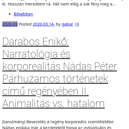
ki. Hosszan meredtem rá. Hát nem elég a sok fény meg a...
Bővebben
2020-03
Posted
2020.03.14.
by
gabor
|
0
Darabos Enikő:
Narratológia és
korporealitás Nádas Péter
Párhuzamos történetek
című regényében II.
Animalitás vs. hatalom
(tanulmány) Bevezetés a regény korporeális szemléletébe
Nádas epikája már a kezdetektől fogva az individuális és