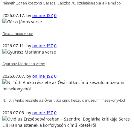
Németh Zoltán köszönti Garaczi Lászlót 70. születésnapja alkalmából!
2026.07.17.
by
online_ISZ
0
Géczi János verse
2026.07.11.
by
online_ISZ
0
Gyurász Marianna verse
2026.07.07.
by
online_ISZ
0
N. Tóth Anikó részlete az Óvár titka című készülő múzeumi mesekönyvből
2026.07.05.
by
online_ISZ
0