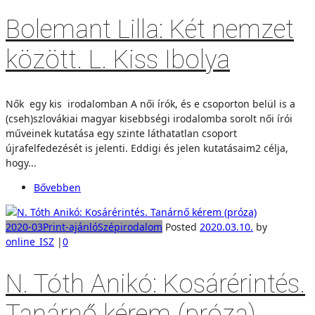
Bolemant Lilla: Két nemzet
között. L. Kiss Ibolya
Nők egy kis irodalomban A női írók, és e csoporton belül is a
(cseh)szlovákiai magyar kisebbségi irodalomba sorolt női írói
műveinek kutatása egy szinte láthatatlan csoport
újrafelfedezését is jelenti. Eddigi és jelen kutatásaim2 célja,
hogy...
Bővebben
2020-03
Print-ajánló
Szépirodalom
Posted
2020.03.10.
by
online_ISZ
|
0
N. Tóth Anikó: Kosárérintés.
Tanárnő kérem (próza)