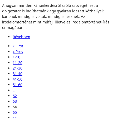
Ahogyan minden kánonkérdésről szóló szöveget, ezt a
dolgozatot is indíthatnánk egy gyakran idézett közhellyel:
kánonok mindig is voltak, mindig is lesznek. Az
irodalomtörténet mint műfaj, illetve az irodalomtörténet-írás
önmagában is...
Bővebben
« First
« Prev
1-10
11-20
21-30
31-40
41-50
51-60
…
62
63
64
65
66