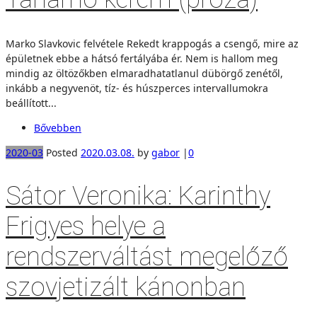
Marko Slavkovic felvétele Rekedt krappogás a csengő, mire az
épületnek ebbe a hátsó fertályába ér. Nem is hallom meg
mindig az öltözőkben elmaradhatatlanul dübörgő zenétől,
inkább a negyvenöt, tíz- és húszperces intervallumokra
beállított...
Bővebben
2020-03
Posted
2020.03.08.
by
gabor
|
0
Sátor Veronika: Karinthy
Frigyes helye a
rendszerváltást megelőző
szovjetizált kánonban