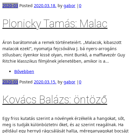
2020-03
Posted
2020.03.18.
by
gabor
|
0
Plonicky Tamás: Malac
Áron barátomnak a remek történeteiért. „Malacok, kibaszott
malacok ezek!”, nyomatja fejcsóválva J. bá nyers-arrogáns
stílusban; ilyenkor kissé olyan, mint Bunkó, a maffiavezér Guy
Ritchie klasszikus filmjének jelenetében, amikor is a...
Bővebben
2020-03
Posted
2020.03.15.
by
gabor
|
0
Kovács Balázs: öntöző
Egy friss kutatás szerint a növények érzékelik a hangokat, sőt,
meg is tudják különböztetni őket, és az szerint reagálnak. Ha
például egy hernyó rágcsálását hallja, méreganyagokat bocsájt