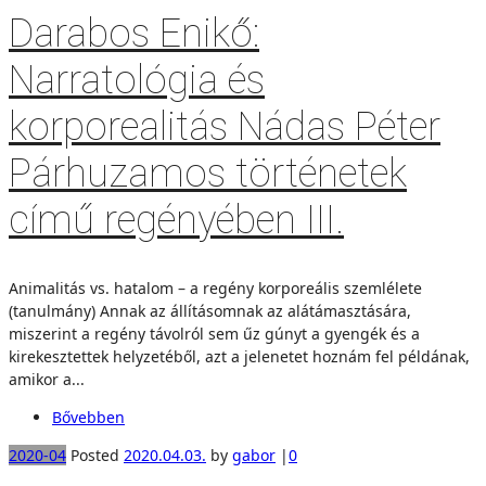
Darabos Enikő:
Narratológia és
korporealitás Nádas Péter
Párhuzamos történetek
című regényében III.
Animalitás vs. hatalom – a regény korporeális szemlélete
(tanulmány) Annak az állításomnak az alátámasztására,
miszerint a regény távolról sem űz gúnyt a gyengék és a
kirekesztettek helyzetéből, azt a jelenetet hoznám fel példának,
amikor a...
Bővebben
2020-04
Posted
2020.04.03.
by
gabor
|
0