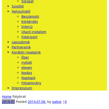
Sorozat
Süvöltő
Helyszínelő
Beszámoló
Körkérdés
Interjú
Utazó irodalom
Fotóriport
Lapszámok
Partnereink
Korábbi rovataink
Éber
nyitott
eleven
kovász
Naplopó
Folyamirány
Impresszum
Home
folyóirat
2014-07
Posted
2014.07.06.
by
gabor
|
0