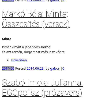
Markó Béla: Minta;
Összesítés (versek)
Minta
Ismét kinyílt a japánbirs-bokor,
és azt reméli, hogy most más lesz végre,
Bővebben
2014-06
Posted
2014.06.28.
by
gabor
|
0
Szabó Imola Julianna:
EGOpolisz (prózavers)