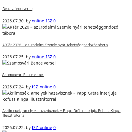
Géczi János verse
2026.07.30.
by
online_ISZ
0
ARTér 2026 – az Irodalmi Szemle nyári tehetséggondozó tábora
2026.07.25.
by
online_ISZ
0
Szamosvári Bence versei
2026.07.24.
by
ISZ_online
0
Akrilmesék, amelyek hazavisznek – Papp Gréta interjúja Rofusz Kinga
illusztrátorral
2026.07.22.
by
ISZ_online
0