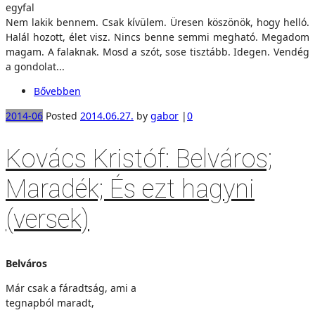
egyfal
Nem lakik bennem. Csak kívülem. Üresen köszönök, hogy helló.
Halál hozott, élet visz. Nincs benne semmi megható. Megadom
magam. A falaknak. Mosd a szót, sose tisztább. Idegen. Vendég
a gondolat...
Bővebben
2014-06
Posted
2014.06.27.
by
gabor
|
0
Kovács Kristóf: Belváros;
Maradék; És ezt hagyni
(versek)
Belváros
Már csak a fáradtság, ami a
tegnapból maradt,