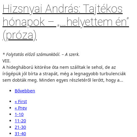
Hizsnyai András: Tajtékos
hónapok – „…helyettem én”
(próza)
* Folytatás előző számunkból. – A szerk.
VIII.
A hidegháború kitörése óta nem szálltak le sehol, de az
írógépük jól bírta a strapát, még a legnagyobb turbulenciák
sem dobták meg. Minden egyes részletéről lerótt, hogy a...
Bővebben
« First
« Prev
1-10
11-20
21-30
31-40