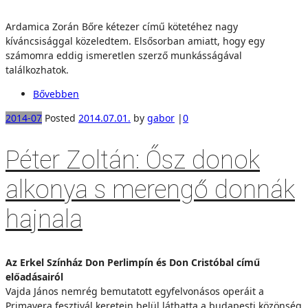
Ardamica Zorán Bőre kétezer című kötetéhez nagy
kíváncsisággal közeledtem. Elsősorban amiatt, hogy egy
számomra eddig ismeretlen szerző munkásságával
találkozhatok.
Bővebben
2014-07
Posted
2014.07.01.
by
gabor
|
0
Péter Zoltán: Ősz donok
alkonya s merengő donnák
hajnala
Az Erkel Színház Don Perlimpín és Don Cristóbal című
előadásairól
Vajda János nemrég bemutatott egyfelvonásos operáit a
Primavera fesztivál keretein belül láthatta a budapesti közönség