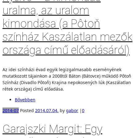
uralma, az uralom
kimondása (a Pôtoň
színház Kaszálatlan mezők
országa című előadásáról)
Az idei színházi évad egyik legizgalmasabb eseményének
mutatkozott tájainkon a 2008tól Báton (Bátovce) működő Pôtoň
Színház (Divadlo Pôtoň) Krajina nepokosených lúk (Kaszálatlan
rétek országa) című előadása.
Bővebben
2014-07
Posted
2014.07.04.
by
gabor
|
0
Garajszki Margit: Egy