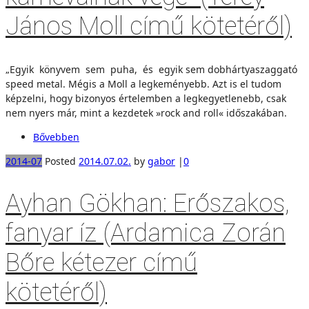
János Moll című kötetéről)
„Egyik könyvem sem puha, és egyik sem dobhártyaszaggató
speed metal. Mégis a Moll a legkeményebb. Azt is el tudom
képzelni, hogy bizonyos értelemben a legkegyetlenebb, csak
nem nyers már, mint a kezdetek »rock and roll« időszakában.
Bővebben
2014-07
Posted
2014.07.02.
by
gabor
|
0
Ayhan Gökhan: Erőszakos,
fanyar íz (Ardamica Zorán
Bőre kétezer című
kötetéről)