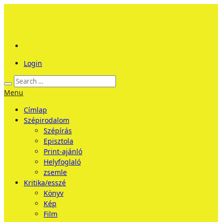
Login
Menu
Címlap
Szépirodalom
Szépírás
Episztola
Print-ajánló
Helyfoglaló
zsemle
Kritika/esszé
Könyv
Kép
Film