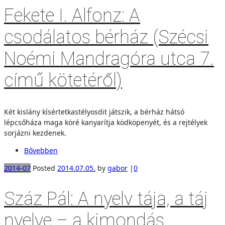
Fekete I. Alfonz: A
csodálatos bérház (Szécsi
Noémi Mandragóra utca 7.
című kötetéről)
Két kislány kísértetkastélyosdit játszik, a bérház hátsó
lépcsőháza maga köré kanyarítja ködköpenyét, és a rejtélyek
sorjázni kezdenek.
Bővebben
2014-07
Posted
2014.07.05.
by
gabor
|
0
Száz Pál: A nyelv tája, a táj
nyelve – a kimondás