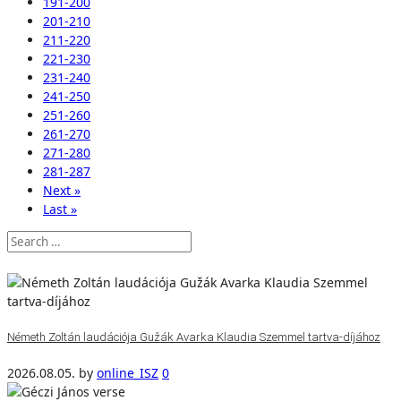
191-200
201-210
211-220
221-230
231-240
241-250
251-260
261-270
271-280
281-287
Next »
Last »
Németh Zoltán laudációja Gužák Avarka Klaudia Szemmel tartva-díjához
2026.08.05.
by
online_ISZ
0