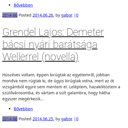
Bővebben
2014-06
Posted
2014.06.26.
by
gabor
|
0
Grendel Lajos: Demeter
bácsi nyári barátsága
Wellerrel (novella)
Húszéves voltam, éppen kirúgtak az egyetemről, jobban
mondva nem rúgtak ki, de úgyis kirúgtak volna, mert az öt
vizsgámból egyre sem mentem el. Leléptem, hazaköltöztem a
szülővárosomba, és vártam a sült galambra, hogy hátha
egyszer megérkezik...
Bővebben
2014-06
Posted
2014.06.25.
by
gabor
|
0