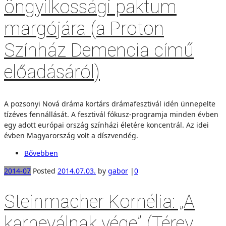
öngyilkossági paktum
margójára (a Proton
Színház Demencia című
előadásáról)
A pozsonyi Nová dráma kortárs drámafesztivál idén ünnepelte
tízéves fennállását. A fesztivál fókusz-programja minden évben
egy adott európai ország színházi életére koncentrál. Az idei
évben Magyarország volt a díszvendég.
Bővebben
2014-07
Posted
2014.07.03.
by
gabor
|
0
Steinmacher Kornélia: „A
karneválnak vége” (Térey