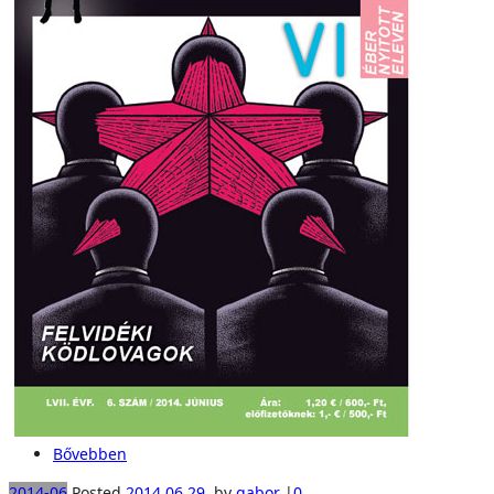
Bővebben
2014-06
Posted
2014.06.29.
by
gabor
|
0