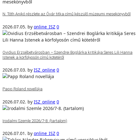
N. Tóth Anikó részlete az Óvár titka című készülő múzeumi mesekönyvből
2026.07.05.
by
online_ISZ
0
Ovidius Erzsébetvárosban – Szendrei Boglárka kritikája Seres Lili Hanna
Istenek a körfolyosón című kötetéről
2026.07.03.
by
ISZ_online
0
Papp Roland novellája
2026.07.02.
by
ISZ_online
0
Irodalmi Szemle 2026/7-8. (tartalom)
2026.07.01.
by
online_ISZ
0