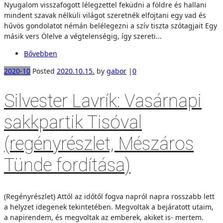
Nyugalom visszafogott lélegzettel feküdni a földre és hallani
mindent szavak nélküli világot szeretnék elfojtani egy vad és
hűvös gondolatot némán belélegezni a szív tiszta szótagjait Egy
másik vers Ölelve a végtelenségig, így szereti...
Bővebben
2020-10
Posted
2020.10.15.
by
gabor
|
0
Silvester Lavrík: Vasárnapi
sakkpartik Tisóval
(regényrészlet, Mészáros
Tünde fordítása)
(Regényrészlet) Attól az időtől fogva napról napra rosszabb lett
a helyzet idegenek tekintetében. Megvoltak a bejáratott utaim,
a napirendem, és megvoltak az emberek, akiket is- mertem.