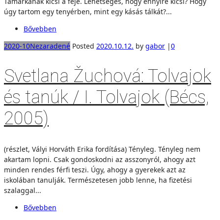
Tamarkának kicsi a feje. Lehetséges, hogy ennyire kicsi? Hogy
úgy tartom egy tenyérben, mint egy kásás tálkát?...
Bővebben
2020-10
Nezaradené
Posted
2020.10.12.
by
gabor
|
0
Svetlana Žuchová: Tolvajok
és tanúk / I. Tolvajok (Bécs,
2005)
(részlet, Vályi Horváth Erika fordítása) Tényleg. Tényleg nem
akartam lopni. Csak gondoskodni az asszonyról, ahogy azt
minden rendes férfi teszi. Úgy, ahogy a gyerekek azt az
iskolában tanulják. Természetesen jobb lenne, ha fizetési
szalaggal...
Bővebben