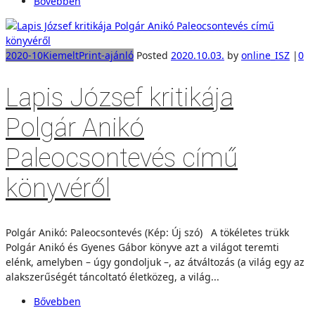
Bővebben
2020-10
Kiemelt
Print-ajánló
Posted
2020.10.03.
by
online_ISZ
|
0
Lapis József kritikája
Polgár Anikó
Paleocsontevés című
könyvéről
Polgár Anikó: Paleocsontevés (Kép: Új szó) A tökéletes trükk
Polgár Anikó és Gyenes Gábor könyve azt a világot teremti
elénk, amelyben – úgy gondoljuk –, az átváltozás (a világ egy az
alakszerűségét táncoltató életközeg, a világ...
Bővebben