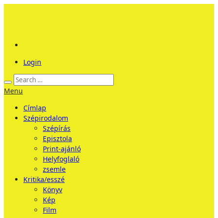
Login
Menu
Címlap
Szépirodalom
Szépírás
Episztola
Print-ajánló
Helyfoglaló
zsemle
Kritika/esszé
Könyv
Kép
Film