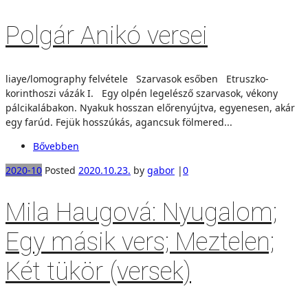
Polgár Anikó versei
liaye/lomography felvétele Szarvasok esőben Etruszko-
korinthoszi vázák I. Egy olpén legelésző szarvasok, vékony
pálcikalábakon. Nyakuk hosszan előrenyújtva, egyenesen, akár
egy farúd. Fejük hosszúkás, agancsuk fölmered...
Bővebben
2020-10
Posted
2020.10.23.
by
gabor
|
0
Mila Haugová: Nyugalom;
Egy másik vers; Meztelen;
Két tükör (versek)