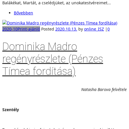
Balákékat, Martát, a cselédjüket, az unokatestvéreimet...
Bővebben
2020-10
Print-ajánló
Posted
2020.10.13.
by
online_ISZ
|
0
Dominika Madro
regényrészlete (Pénzes
Tímea fordítása)
Natasha Barova felvétele
Szentély