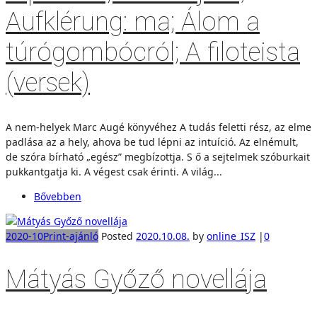
Aufklérung: ma; Álom a
túrógombócról; A filoteista
(versek)
A nem-helyek Marc Augé könyvéhez A tudás feletti rész, az elme
padlása az a hely, ahova be tud lépni az intuíció. Az elnémult,
de szóra bírható „egész” megbízottja. S ő a sejtelmek szóburkait
pukkantgatja ki. A végest csak érinti. A világ...
Bővebben
2020-10
Print-ajánló
Posted
2020.10.08.
by
online_ISZ
|
0
Mátyás Győző novellája