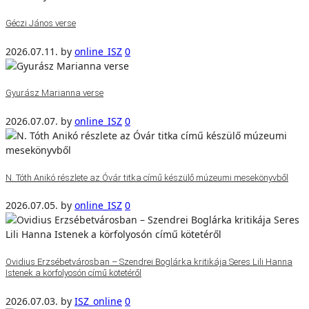
Géczi János verse
2026.07.11.
by
online_ISZ
0
Gyurász Marianna verse
2026.07.07.
by
online_ISZ
0
N. Tóth Anikó részlete az Óvár titka című készülő múzeumi mesekönyvből
2026.07.05.
by
online_ISZ
0
Ovidius Erzsébetvárosban – Szendrei Boglárka kritikája Seres Lili Hanna
Istenek a körfolyosón című kötetéről
2026.07.03.
by
ISZ_online
0