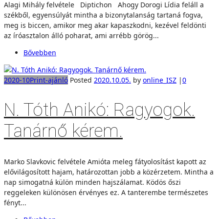
Alagi Mihály felvétele Diptichon Ahogy Dorogi Lídia feláll a
székből, egyensúlyát mintha a bizonytalanság tartaná fogva,
meg is biccen, amikor meg akar kapaszkodni, kezével feldönti
az íróasztalon álló poharat, ami arrébb görög...
Bővebben
2020-10
Print-ajánló
Posted
2020.10.05.
by
online_ISZ
|
0
N. Tóth Anikó: Ragyogok.
Tanárnő kérem.
Marko Slavkovic felvétele Amióta meleg fátyolosítást kapott az
elővilágosított hajam, határozottan jobb a közérzetem. Mintha a
nap simogatná külön minden hajszálamat. Ködös őszi
reggeleken különösen érvényes ez. A tanterembe természetes
fényt...