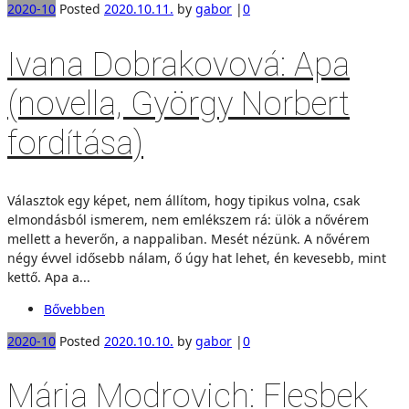
2020-10
Posted
2020.10.11.
by
gabor
|
0
Ivana Dobrakovová: Apa
(novella, György Norbert
fordítása)
Választok egy képet, nem állítom, hogy tipikus volna, csak
elmondásból ismerem, nem emlékszem rá: ülök a nővérem
mellett a heverőn, a nappaliban. Mesét nézünk. A nővérem
négy évvel idősebb nálam, ő úgy hat lehet, én kevesebb, mint
kettő. Apa a...
Bővebben
2020-10
Posted
2020.10.10.
by
gabor
|
0
Mária Modrovich: Flesbek