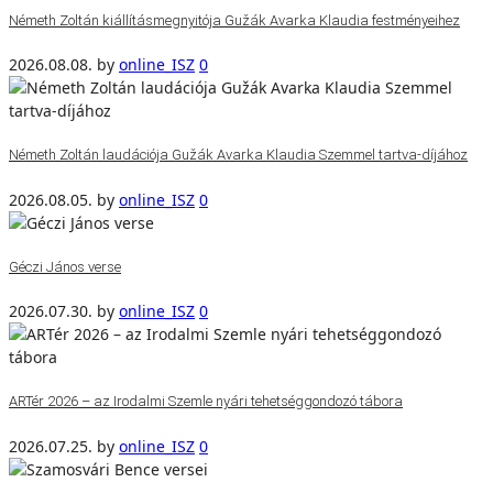
Németh Zoltán kiállításmegnyitója Gužák Avarka Klaudia festményeihez
2026.08.08.
by
online_ISZ
0
Németh Zoltán laudációja Gužák Avarka Klaudia Szemmel tartva-díjához
2026.08.05.
by
online_ISZ
0
Géczi János verse
2026.07.30.
by
online_ISZ
0
ARTér 2026 – az Irodalmi Szemle nyári tehetséggondozó tábora
2026.07.25.
by
online_ISZ
0