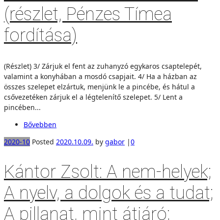
(részlet, Pénzes Tímea
fordítása)
(Részlet) 3/ Zárjuk el fent az zuhanyzó egykaros csaptelepét,
valamint a konyhában a mosdó csapjait. 4/ Ha a házban az
összes szelepet elzártuk, menjünk le a pincébe, és hátul a
csővezetéken zárjuk el a légtelenítő szelepet. 5/ Lent a
pincében...
Bővebben
2020-10
Posted
2020.10.09.
by
gabor
|
0
Kántor Zsolt: A nem-helyek;
A nyelv, a dolgok és a tudat;
A pillanat, mint átjáró;