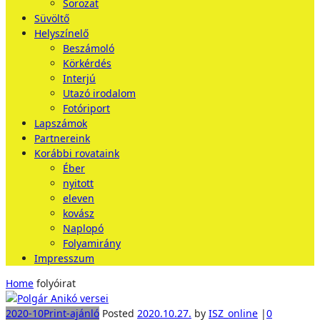
Sorozat
Süvöltő
Helyszínelő
Beszámoló
Körkérdés
Interjú
Utazó irodalom
Fotóriport
Lapszámok
Partnereink
Korábbi rovataink
Éber
nyitott
eleven
kovász
Naplopó
Folyamirány
Impresszum
Home
folyóirat
2020-10
Print-ajánló
Posted
2020.10.27.
by
ISZ_online
|
0