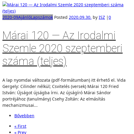
2020-09
Ajánló
Lapszámok
Posted
2020.09.30.
by
ISZ
|
0
Márai 120 — Az Irodalmi
Szemle 2020 szeptemberi
száma (teljes)
A lap nyomdai változata (pdf-formátumban) itt érhető el. Vida
Gergely: Cilinder nélkül; Csvitelés (versek) Márai 120 Fried
István: Újságot újságba írni. Az újságíró Márai Sándor
portréjához (tanulmány) Csehy Zoltán: Az elmásítás
mechanizmusai...
Bővebben
« First
« Prev